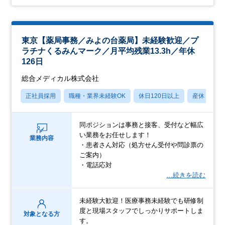
東京【薬局事務／みよの台薬局】未経験歓迎／プ
ラチナくるみんマーク／月平均残業13.3h／年休
126日
総合メディカル株式会社
正社員採用
職種・業界未経験OK
休日120日以上
産休・育休
同ポジションは事務と接客、受付など幅広
い業務をお任せします！
業務内容
・患者さん対応（処方せん受付や問診票の
ご案内）
・電話応対
…続きを読む
未経験大歓迎！医療事務未経験でも研修制
度と現場スタッフでしっかりサポートしま
対象となる方
す。