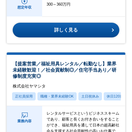
300～360万円
想定年収
詳しく見る
【提案営業／福祉用具レンタル／転勤なし】業界
未経験歓迎！／社会貢献制◎／住宅手当あり／研
修制度充実◎
株式会社ヤマシタ
正社員採用
職種・業界未経験OK
土日祝休み
休日120日以上
レンタルサービスというビジネススキーム
であり、顧客と長くお付き合いをすること
業務内容
ができ、福祉用具を通して日本の超高齢社
会を支援する社会貢献性の高いお仕事で