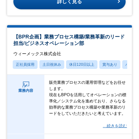
詳しく見る
【BPR企画】業務プロセス構築/業務革新のリード
担当/ビジネスオペレーション部
ウィーメックス株式会社
正社員採用
土日祝休み
休日120日以上
賞与あり
パパマ
販売業務プロセスの運用管理などをお任せ
します。
業務内容
現在もBPOを活用してオペレーションの標
準化／システム化を進めており、さらなる
効率的な業務プロセス構築や業務革新のリ
ードをしていただきたいと考えています。
…続きを読む