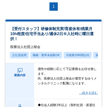
1
【受付スタッフ】研修体制充実/育産休有/残業月
10h程度/住宅手当あり/週休2日※入社時に曜日選
択！
医療法人社団上桜会
正社員採用
職種・業界未経験OK
月残業20時間以内
賞与あ
適性や経験に応じて下記業務をお任せ致し
ます。
業務内容
尚、医療法人社団上桜会が運営するゆうメ
ンタルクリニック配属になります。
…続きを読む
◆社会人経験1年以上（契約社員・派遣社