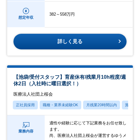
382～558万円
想定年収
詳しく見る
【池袋/受付スタッフ】育産休有/残業月10h程度/週
休2日（入社時に曜日選択！）
医療法人社団上桜会
正社員採用
職種・業界未経験OK
月残業20時間以内
賞与あ
適性や経験に応じて下記業務をお任せ致し
ます。
業務内容
尚、医療法人社団上桜会が運営するゆうメ