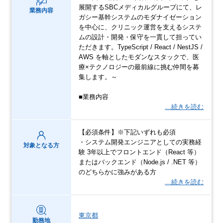
展開するSBCメディカルグループにて、レ
業務内容
ガシー基幹システムのモダナイゼーション
を中心に、クリニック運営を支えるシステ
ムの設計・開発・保守を一貫して担ってい
ただきます。TypeScript / React / NestJS /
AWS を軸としたモダンなスタックで、医
療×テクノロジーの最前線に挑む仲間を募
集します。～
■業務内容
…続きを読む
【必須条件】※下記いずれも必須
・システム開発エンジニアとしての実務経
対象となる方
験 3年以上でフロントエンド（React 等）
またはバックエンド（Node.js / .NET 等）
のどちらかに強みがある方
…続きを読む
東京都
勤務地