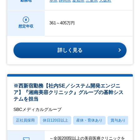
阜県
静岡県
愛知県
三重県
大阪府
勤務地
361～405万円
想定年収
詳しく見る
※西新宿勤務【社内SE／システム開発エンジニ
ア】『湘南美容クリニック』グループの基幹シス
テムを担当
SBCメディカルグループ
正社員採用
休日120日以上
産休・育休あり
賞与あり
転
～全国200院以上の美容医療クリニックを