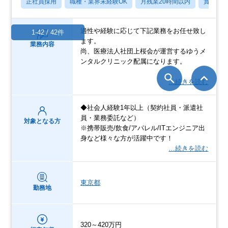
正社員採用
職種・業界未経験OK
月残業20時間以内
賞与あ
適性や経験に応じて下記業務をお任せ致し
1-42 / 42件
ます。
業務内容
尚、医療法人社団上桜会が運営するゆうメ
ンタルクリニック配属になります。
…続きを読む
◆社会人経験1年以上（契約社員・派遣社
員・業務委託など）
対象となる方
※携帯販売/飲食/アパレル/ITエンジニア出
身など様々な方が活躍中です！
…続きを読む
東京都
勤務地
320～420万円