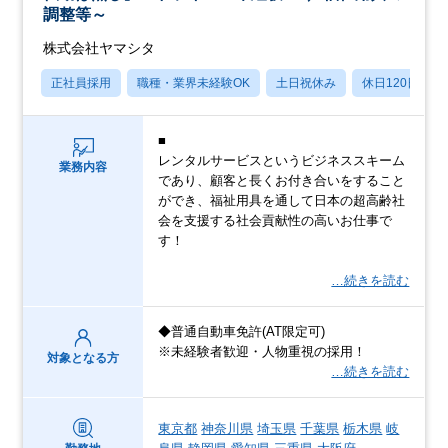
調整等～
株式会社ヤマシタ
正社員採用
職種・業界未経験OK
土日祝休み
休日120日以上
■
レンタルサービスというビジネススキーム
業務内容
であり、顧客と長くお付き合いをすること
ができ、福祉用具を通して日本の超高齢社
会を支援する社会貢献性の高いお仕事で
す！
…続きを読む
◆普通自動車免許(AT限定可)
※未経験者歓迎・人物重視の採用！
対象となる方
…続きを読む
東京都
神奈川県
埼玉県
千葉県
栃木県
岐