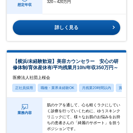
320～420万円
想定年収
詳しく見る
【横浜/未経験歓迎】美容カウンセラー 安心の研
修体制/育休産休有/平均残業月10h/年収350万円～
医療法人社団上桜会
正社員採用
職種・業界未経験OK
月残業20時間以内
賞与あ
肌のケアを通して、心も軽くラクにしてい
く診療を行っていくために、ゆうスキンク
業務内容
リニックにて、様々なお肌のお悩みをお持
ちの患者さんの「綺麗のサポート」を担う
ポジションです。