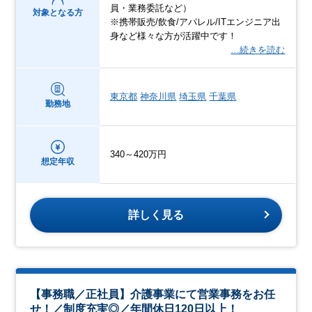
員・業務委託など）
対象となる方
※携帯販売/飲食/アパレル/ITエンジニア出
身など様々な方が活躍中です！
…続きを読む
東京都
神奈川県
埼玉県
千葉県
勤務地
340～420万円
想定年収
詳しく見る
【事務職／正社員】介護事業にて営業事務をお任
せ！／制度充実◎／年間休日120日以上！