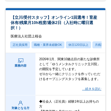
【立川/受付スタッフ】オンライン1回選考！育産
休有/残業月10h程度/週休2日（入社時に曜日選
択！）
医療法人社団上桜会
正社員採用
職種・業界未経験OK
休日120日以上
月残業20
2026年1月、関東10拠点目の新たな診療所
として「ゆうメンタルクリニック立川院」
業務内容
の開院を予定しています。
ゼロから一緒にクリニックを作っていただ
けるオープニングスタッフを募集します。
…続きを読む
◆社会人（正社員）経験1年以上お持ちの
方
対象となる方