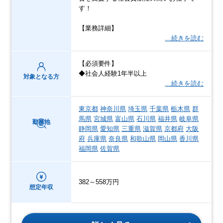
す！
【業務詳細】
…続きを読む
【必須要件】
◆社会人経験1年半以上
対象となる方
…続きを読む
東京都
神奈川県
埼玉県
千葉県
栃木県
群
馬県
宮城県
富山県
石川県
福井県
岐阜県
勤務地
静岡県
愛知県
三重県
滋賀県
京都府
大阪
府
兵庫県
奈良県
和歌山県
岡山県
香川県
福岡県
佐賀県
382～558万円
想定年収