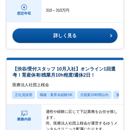
310～310万円
想定年収
詳しく見る
【渋谷/受付スタッフ 10月入社】オンライン1回選
考！育産休有/残業月10h程度/週休2日！
医療法人社団上桜会
正社員採用
職種・業界未経験OK
月残業20時間以内
賞与あ
適性や経験に応じて下記業務をお任せ致し
ます。
業務内容
尚、医療法人社団上桜会が運営するゆうメ
ンタルクリニック配属になります。