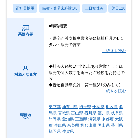
正社員採用
職種・業界未経験OK
土日祝休み
休日120日以上
■職務概要
業務内容
・居宅介護支援事業者等に福祉用具のレン
タル・販売の営業
…続きを読む
◆社会人経験1年半以上あり営業もしくは
販売で個人数字を追ったご経験をお持ちの
対象となる方
方
◆普通自動車免許 第一種(ATのみも可)
…続きを読む
東京都
神奈川県
埼玉県
千葉県
栃木県
群
馬県
宮城県
富山県
石川県
福井県
岐阜県
勤務地
静岡県
愛知県
三重県
滋賀県
京都府
大阪
府
兵庫県
奈良県
和歌山県
岡山県
香川県
福岡県
佐賀県