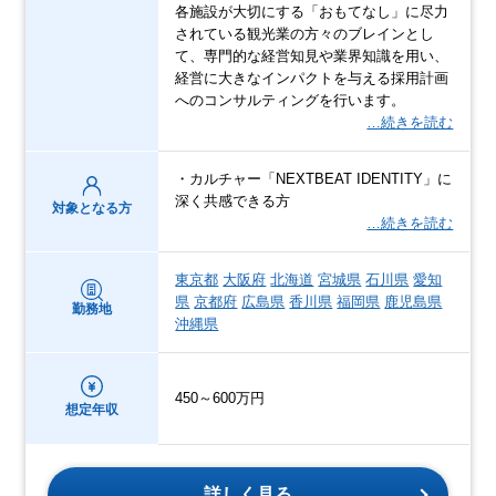
各施設が大切にする「おもてなし」に尽力
されている観光業の方々のブレインとし
て、専門的な経営知見や業界知識を用い、
経営に大きなインパクトを与える採用計画
へのコンサルティングを行います。
…続きを読む
・カルチャー「NEXTBEAT IDENTITY」に
深く共感できる方
対象となる方
…続きを読む
東京都
大阪府
北海道
宮城県
石川県
愛知
県
京都府
広島県
香川県
福岡県
鹿児島県
勤務地
沖縄県
450～600万円
想定年収
詳しく見る