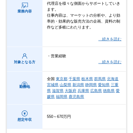
代理店を様々な側面からサポートしていき
ます。
業務内容
仕事内容は、マーケットの分析や、より効
率的・効果的な販売方法の企画、資料の制
作など多岐にわたります。
…続きを読む
・営業経験
…続きを読む
対象となる方
全国
東京都
千葉県
栃木県
群馬県
北海道
宮城県
山梨県
新潟県
静岡県
愛知県
三重
勤務地
県
滋賀県
大阪府
兵庫県
広島県
徳島県
愛
媛県
福岡県
鹿児島県
550～670万円
想定年収