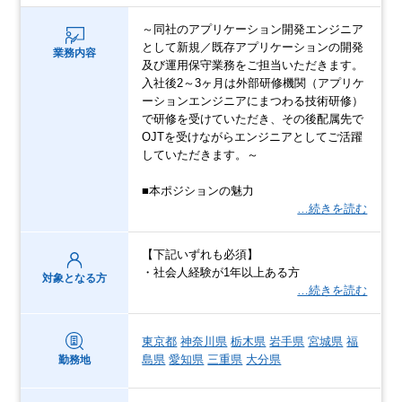
～同社のアプリケーション開発エンジニア
として新規／既存アプリケーションの開発
業務内容
及び運用保守業務をご担当いただきます。
入社後2～3ヶ月は外部研修機関（アプリケ
ーションエンジニアにまつわる技術研修）
で研修を受けていただき、その後配属先で
OJTを受けながらエンジニアとしてご活躍
していただきます。～
■本ポジションの魅力
…続きを読む
【下記いずれも必須】
・社会人経験が1年以上ある方
対象となる方
…続きを読む
東京都
神奈川県
栃木県
岩手県
宮城県
福
島県
愛知県
三重県
大分県
勤務地