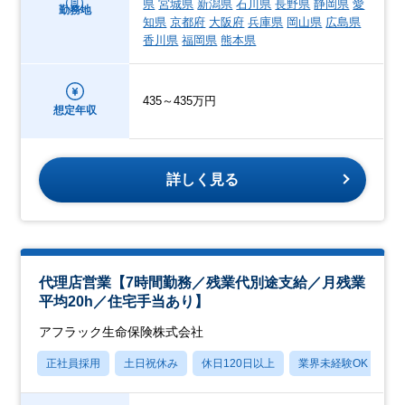
県
宮城県
新潟県
石川県
長野県
静岡県
愛
勤務地
知県
京都府
大阪府
兵庫県
岡山県
広島県
香川県
福岡県
熊本県
435～435万円
想定年収
詳しく見る
代理店営業【7時間勤務／残業代別途支給／月残業
平均20h／住宅手当あり】
アフラック生命保険株式会社
正社員採用
土日祝休み
休日120日以上
業界未経験OK
産