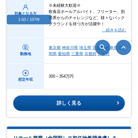
※未経験大歓迎※
飲食店ホールアルバイト、フリーター、別
対象となる方
業界からのチャレンジなど、様々なバック
1-50 / 107件
グラウンドを持つ方が活躍中！
…続きを読む
東京都
神奈川県
埼玉県
宮城県
岐阜県
静
岡県
愛知県
三重県
京都府
大阪府
勤務地
300～354万円
想定年収
詳しく見る