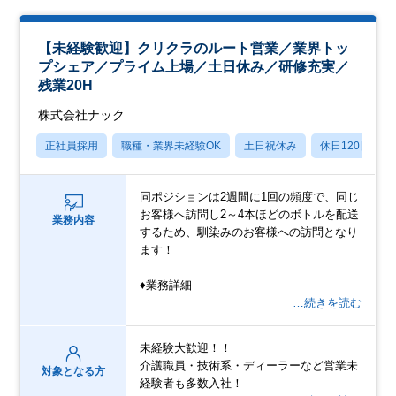
【未経験歓迎】クリクラのルート営業／業界トッ
プシェア／プライム上場／土日休み／研修充実／
残業20H
株式会社ナック
正社員採用
職種・業界未経験OK
土日祝休み
休日120日以上
同ポジションは2週間に1回の頻度で、同じ
お客様へ訪問し2～4本ほどのボトルを配送
業務内容
するため、馴染みのお客様への訪問となり
ます！
♦業務詳細
…続きを読む
未経験大歓迎！！
介護職員・技術系・ディーラーなど営業未
対象となる方
経験者も多数入社！