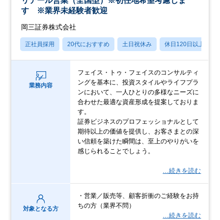
リテール営業（全国型）※初任地希望考慮しま
す ※業界未経験者歓迎
岡三証券株式会社
正社員採用
20代におすすめ
土日祝休み
休日120日以上
フェイス・トゥ・フェイスのコンサルティ
ングを基本に、投資スタイルやライフプラ
業務内容
ンにおいて、一人ひとりの多様なニーズに
合わせた最適な資産形成を提案しておりま
す。
証券ビジネスのプロフェッショナルとして
期待以上の価値を提供し、お客さまとの深
い信頼を築けた瞬間は、至上のやりがいを
感じられることでしょう。
…続きを読む
・営業／販売等、顧客折衝のご経験をお持
ちの方（業界不問）
対象となる方
…続きを読む