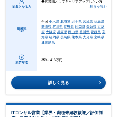
◆営業職としてキャリアアップしたい方
…続きを読む
対象となる方
全国
栃木県
北海道
岩手県
宮城県
福島県
新潟県
石川県
長野県
静岡県
愛知県
京都
勤務地
府
大阪府
兵庫県
岡山県
香川県
愛媛県
高
知県
福岡県
長崎県
熊本県
大分県
宮崎県
鹿児島県
359～413万円
想定年収
詳しく見る
ITコンサル営業【業界・職種未経験歓迎／評価制