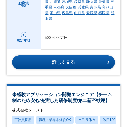
県
北海道
宮城県
岐阜県
静岡県
愛知県
三
勤務地
重県
京都府
大阪府
兵庫県
奈良県
和歌山
県
岡山県
広島県
山口県
愛媛県
福岡県
熊
本県
500～900万円
想定年収
詳しく見る
未経験アプリケーション開発エンジニア【チーム
制のため安心/充実した研修制度/第二新卒歓迎】
株式会社クエスト
正社員採用
職種・業界未経験OK
土日祝休み
休日120日以上