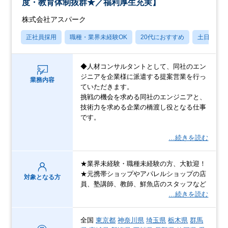
度・教育体制抜群★／福利厚生充実】
株式会社アスパーク
正社員採用
職種・業界未経験OK
20代におすすめ
土日祝休
◆人材コンサルタントとして、同社のエン
ジニアを企業様に派遣する提案営業を行っ
業務内容
ていただきます。
挑戦の機会を求める同社のエンジニアと、
技術力を求める企業の橋渡し役となる仕事
です。
…続きを読む
★業界未経験・職種未経験の方、大歓迎！
★元携帯ショップやアパレルショップの店
対象となる方
員、塾講師、教師、鮮魚店のスタッフなど
…続きを読む
全国
東京都
神奈川県
埼玉県
栃木県
群馬