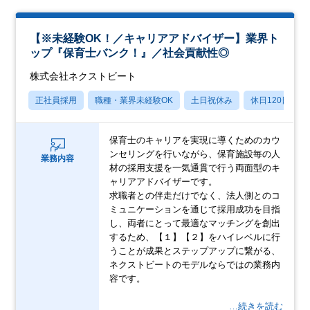
【※未経験OK！／キャリアアドバイザー】業界ト
ップ『保育士バンク！』／社会貢献性◎
株式会社ネクストビート
正社員採用
職種・業界未経験OK
土日祝休み
休日120日以上
保育士のキャリアを実現に導くためのカウ
ンセリングを行いながら、保育施設毎の人
業務内容
材の採用支援を一気通貫で行う両面型のキ
ャリアアドバイザーです。
求職者との伴走だけでなく、法人側とのコ
ミュニケーションを通じて採用成功を目指
し、両者にとって最適なマッチングを創出
するため、【１】【２】をハイレベルに行
うことが成果とステップアップに繋がる、
ネクストビートのモデルならではの業務内
容です。
…続きを読む