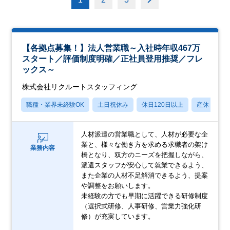
【各拠点募集！】法人営業職～入社時年収467万
スタート／評価制度明確／正社員登用推奨／フレ
ックス～
株式会社リクルートスタッフィング
職種・業界未経験OK
土日祝休み
休日120日以上
産休・育休
人材派遣の営業職として、人材が必要な企
業と、様々な働き方を求める求職者の架け
業務内容
橋となり、双方のニーズを把握しながら、
派遣スタッフが安心して就業できるよう、
また企業の人材不足解消できるよう、提案
や調整をお願いします。
未経験の方でも早期に活躍できる研修制度
（選択式研修、人事研修、営業力強化研
修）が充実しています。