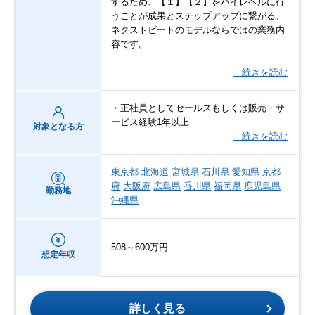
するため、【１】【２】をハイレベルに行
うことが成果とステップアップに繋がる、
ネクストビートのモデルならではの業務内
容です。
…続きを読む
・正社員としてセールスもしくは販売・サ
ービス経験1年以上
対象となる方
…続きを読む
東京都
北海道
宮城県
石川県
愛知県
京都
府
大阪府
広島県
香川県
福岡県
鹿児島県
勤務地
沖縄県
508～600万円
想定年収
詳しく見る