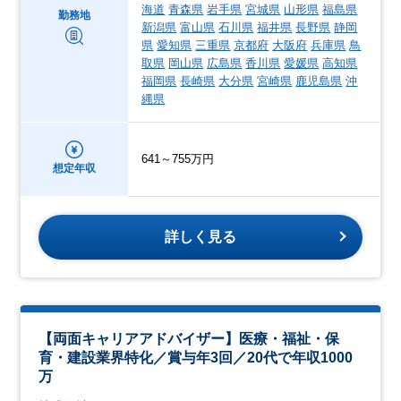
海道
青森県
岩手県
宮城県
山形県
福島県
勤務地
新潟県
富山県
石川県
福井県
長野県
静岡
県
愛知県
三重県
京都府
大阪府
兵庫県
鳥
取県
岡山県
広島県
香川県
愛媛県
高知県
福岡県
長崎県
大分県
宮崎県
鹿児島県
沖
縄県
641～755万円
想定年収
詳しく見る
【両面キャリアアドバイザー】医療・福祉・保
育・建設業界特化／賞与年3回／20代で年収1000
万