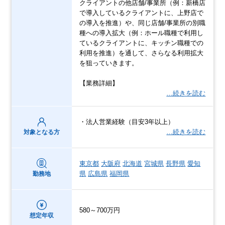
クライアントの他店舗/事業所（例：新橋店
で導入しているクライアントに、上野店で
の導入を推進）や、同じ店舗/事業所の別職
種への導入拡大（例：ホール職種で利用し
ているクライアントに、キッチン職種での
利用を推進）を通して、さらなる利用拡大
を狙っていきます。
【業務詳細】
…続きを読む
・法人営業経験（目安3年以上）
…続きを読む
対象となる方
東京都
大阪府
北海道
宮城県
長野県
愛知
県
広島県
福岡県
勤務地
580～700万円
想定年収