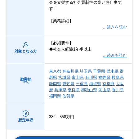
会を支援する社会貢献性の高いお仕事で
す！
【業務詳細】
…続きを読む
【必須要件】
◆社会人経験1年半以上
対象となる方
…続きを読む
東京都
神奈川県
埼玉県
千葉県
栃木県
群
馬県
宮城県
富山県
石川県
福井県
岐阜県
勤務地
静岡県
愛知県
三重県
滋賀県
京都府
大阪
府
兵庫県
奈良県
和歌山県
岡山県
香川県
福岡県
佐賀県
382～558万円
想定年収