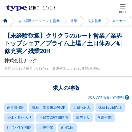
MENU
type転職エージェント営業
営業
法人営業
メーカー
【未経験歓迎】クリクラのルート営業／業界
トップシェア／プライム上場／土日休み／研
修充実／残業20H
株式会社ナック
お問い合わせ番号：612492 最終確認日：2026年08月06日
求人の特徴
求人の特徴タグの説明
正社員採用
職種・業界未経験OK
土日祝休み
休日120日以上
産休・育休あり
月残業20時間以内
賞与あり
学歴不問
社宅・住宅補助
上場企業
面接1回