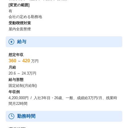
[変更の範囲]
有
会社の定める勤務地
受動喫煙対策
屋内全面禁煙
給与
想定年収
360
420
～
万円
月給
20.6 ～ 24.3万円
給与形態
固定給制(月給制)
年収例
4,200,000円 / 入社3年目・26歳、一般、成績給3万円/月、残業時
間月22時間
勤務時間