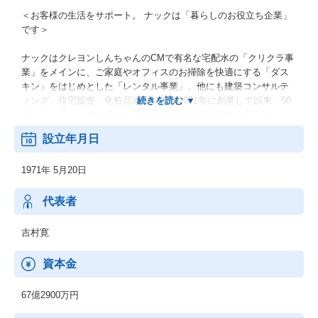
＜お客様の生活をサポート。 ナックは「暮らしのお役立ち企業」
です＞
ナックはクレヨンしんちゃんのCMで有名な宅配水の「クリクラ事
業」をメインに、ご家庭やオフィスのお掃除を快適にする「ダス
キン」をはじめとした「レンタル事業」、他にも建築コンサルテ
ィング、住宅販売、化粧品通販など、1971年に創業して以来、50
年以上「暮らしのお役立ち企業」として事業展開する東証プライ
ム上場企業です。
設立年月日
【クリクラ事業】：宅配水の製造・販売
1971年 5月20日
【レンタル事業】：ダスキンの清掃用品、害虫駆除器のレンタ
ル、定期清掃業務
代表者
【建築コンサルティング事業】：建築ノウハウ、太陽光発電シス
吉村寛
テムの販売
資本金
【住宅事業】：注文住宅の建築請負、分譲住宅の販売及びそれに
付随する金融・保険業務
67億2900万円