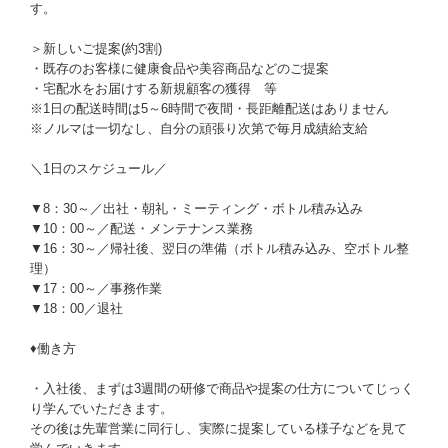
す。
＞新しいご提案(約3割)
・既存のお客様に健康食品や美容商品などのご提案
・宅配水をお届けする新規顧客の獲得 等
※1日の配送時間は5～6時間で夜間・長距離配送はありません
※ノルマは一切なし、自分の頑張り次第で毎月成績給支給
＼1日のスケジュール／
▼8：30～／出社・朝礼・ミーティング・ボトル積み込み
▼10：00～／配送・メンテナンス業務
▼16：30～／帰社後、翌日の準備（ボトル積み込み、空ボトル整
理）
▼17：00～／事務作業
▼18：00／退社
♦働き方
・入社後、まずは3週間の研修で商品や提案の仕方についてじっく
り学んでいただきます。
その後は先輩営業に同行し、実際に提案している様子などを見て