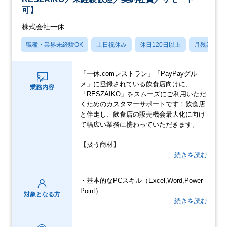
可】
株式会社一休
職種・業界未経験OK
土日祝休み
休日120日以上
月残業20
「一休.comレストラン」「PayPayグル
メ」に登録されている飲食店向けに、
業務内容
「RESZAIKO」をスムーズにご利用いただ
くためのカスタマーサポートです！飲食店
と伴走し、飲食店の販売機会最大化に向け
て幅広い業務に携わっていただきます。
【扱う商材】
…続きを読む
・基本的なPCスキル（Excel,Word,Power
Point）
対象となる方
…続きを読む