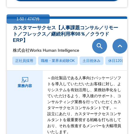
1-50 / 4747件
カスタマーサクセス【人事課題コンサル／リモー
ト／フレックス／継続利用率98％／クラウド
ERP】
株式会社Works Human Intelligence
正社員採用
職種・業界未経験OK
土日祝休み
休日120日以上
～自社製品である人事向けパッケージソフ
トを導入していただいたお客様に対し、よ
業務内容
りシステムを有効活用し、業務効率化をし
ていただけるよう、導入後のサポート、コ
ンサルティング業務を行っていただくカス
タマーサクセスコンサルタントです。～
設立にあたり、カスタマーサクセスコンサ
ルタントを最重要視する戦略を打ち出して
おり、それを推進するメンバーを大幅増員
いたします。