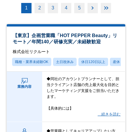
1
2
3
4
5
【東京】企画営業職「HOT PEPPER Beauty」リ
モート／年間140／研修充実／未経験歓迎
株式会社リクルート
職種・業界未経験OK
土日祝休み
休日120日以上
産休・育休
◆同社のアカウントプランナーとして、担
当クライアント店舗の売上最大化を目的と
業務内容
したマーケティング支援をご担当いただき
ます。
【具体的には】
…続きを読む
◆営業職としてキャリアアップしたい方