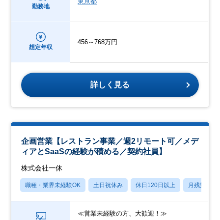
東京都
勤務地
456～768万円
想定年収
詳しく見る
企画営業【レストラン事業／週2リモート可／メデ
ィアとSaaSの経験が積める／契約社員】
株式会社一休
職種・業界未経験OK
土日祝休み
休日120日以上
月残業20
≪営業未経験の方、大歓迎！≫