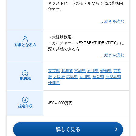
ネクストビートのモデルならではの業務内
容です。
…続きを読む
～未経験歓迎～
・カルチャー「NEXTBEAT IDENTITY」に
対象となる方
深く共感できる方
…続きを読む
東京都
北海道
宮城県
石川県
愛知県
京都
府
大阪府
広島県
香川県
福岡県
鹿児島県
勤務地
沖縄県
450～600万円
想定年収
詳しく見る