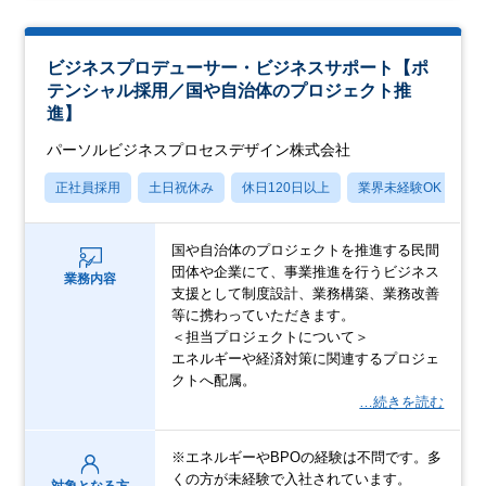
ビジネスプロデューサー・ビジネスサポート【ポ
テンシャル採用／国や自治体のプロジェクト推
進】
パーソルビジネスプロセスデザイン株式会社
正社員採用
土日祝休み
休日120日以上
業界未経験OK
産
国や自治体のプロジェクトを推進する民間
団体や企業にて、事業推進を行うビジネス
業務内容
支援として制度設計、業務構築、業務改善
等に携わっていただきます。
＜担当プロジェクトについて＞
エネルギーや経済対策に関連するプロジェ
クトへ配属。
…続きを読む
※エネルギーやBPOの経験は不問です。多
くの方が未経験で入社されています。