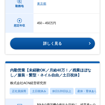
東京都
勤務地
450～450万円
想定年収
詳しく見る
内勤営業【未経験OK／月給40万！／残業ほぼな
し／服装・髪型・ネイル自由／土日祝休】
株式会社ACN経営研究所
正社員採用
土日祝休み
休日120日以上
産休・育休あり
M&Aの商談機会創出を目的に、経営者への