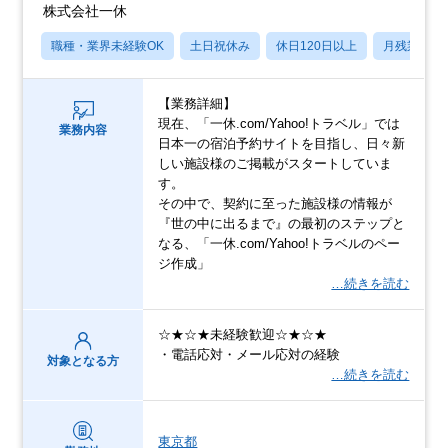
株式会社一休
職種・業界未経験OK
土日祝休み
休日120日以上
月残業20
【業務詳細】
現在、「一休.com/Yahoo!トラベル」では
業務内容
日本一の宿泊予約サイトを目指し、日々新
しい施設様のご掲載がスタートしていま
す。
その中で、契約に至った施設様の情報が
『世の中に出るまで』の最初のステップと
なる、「一休.com/Yahoo!トラベルのペー
ジ作成」
…続きを読む
☆★☆★未経験歓迎☆★☆★
・電話応対・メール応対の経験
対象となる方
…続きを読む
東京都