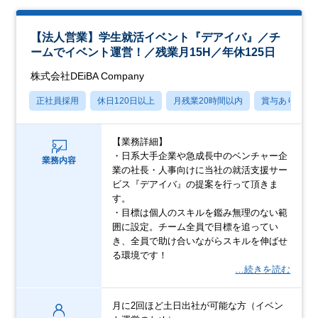
【法人営業】学生就活イベント『デアイバ』／チ
ームでイベント運営！／残業月15H／年休125日
株式会社DEiBA Company
正社員採用
休日120日以上
月残業20時間以内
賞与あり
【業務詳細】
・日系大手企業や急成長中のベンチャー企
業務内容
業の社長・人事向けに当社の就活支援サー
ビス『デアイバ』の提案を行って頂きま
す。
・目標は個人のスキルを鑑み無理のない範
囲に設定。チーム全員で目標を追ってい
き、全員で助け合いながらスキルを伸ばせ
る環境です！
…続きを読む
月に2回ほど土日出社が可能な方（イベン