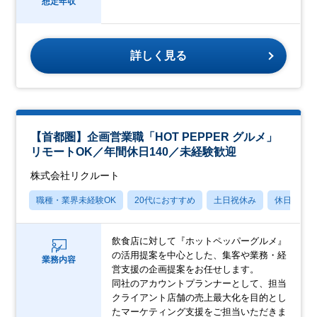
想定年収
詳しく見る
【首都圏】企画営業職「HOT PEPPER グルメ」
リモートOK／年間休日140／未経験歓迎
株式会社リクルート
職種・業界未経験OK
20代におすすめ
土日祝休み
休日120
飲食店に対して『ホットペッパーグルメ』
の活用提案を中心とした、集客や業務・経
業務内容
営支援の企画提案をお任せします。
同社のアカウントプランナーとして、担当
クライアント店舗の売上最大化を目的とし
たマーケティング支援をご担当いただきま