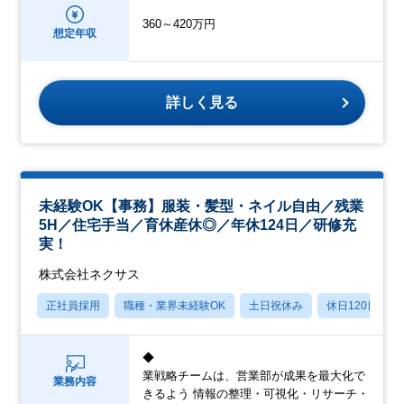
360～420万円
想定年収
詳しく見る
未経験OK【事務】服装・髪型・ネイル自由／残業
5H／住宅手当／育休産休◎／年休124日／研修充
実！
株式会社ネクサス
正社員採用
職種・業界未経験OK
土日祝休み
休日120日以上
◆
業戦略チームは、営業部が成果を最大化で
業務内容
きるよう 情報の整理・可視化・リサーチ・