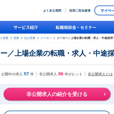
マイペ
よくある質問
採用ご担当者様
サービス紹介
転職相談会・セミナー
ント営業
営業
法人営業
メーカー
メーカー／上場企業の転職・求人・中途採用
ー／上場企業の転職・求人・中途
57
86
非公開求人とは
公開中の求人
件
非公開求人
件がヒット
非公開求人の紹介を受ける