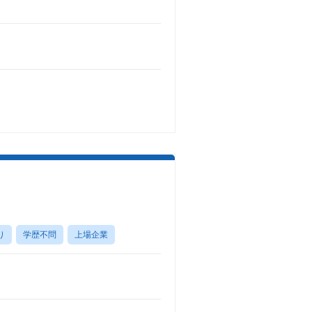
り
学歴不問
上場企業