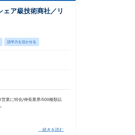
シェア級技術商社／リ
語学力を活かせる
存営業に特化/伸長業界/500種類以
い
…続きを読む