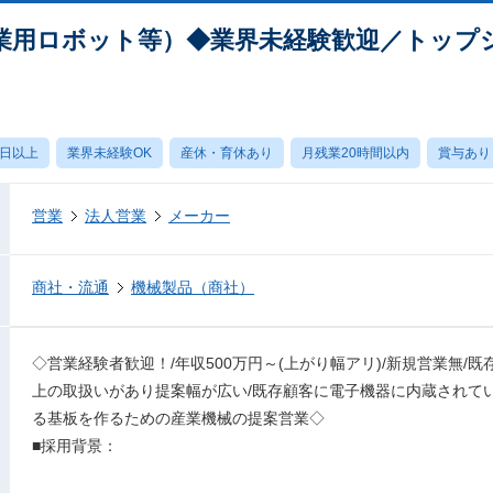
業用ロボット等）◆業界未経験歓迎／トップ
0日以上
業界未経験OK
産休・育休あり
月残業20時間以内
賞与あり
営業
法人営業
メーカー
商社・流通
機械製品（商社）
◇営業経験者歓迎！/年収500万円～(上がり幅アリ)/新規営業無/既
上の取扱いがあり提案幅が広い/既存顧客に電子機器に内蔵されて
る基板を作るための産業機械の提案営業◇
■採用背景：