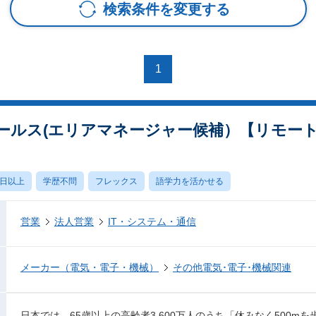
検索条件を変更する
1
ールス(エリアマネージャー候補）【リモー
0日以上
学歴不問
フレックス
語学力を活かせる
営業
法人営業
IT・システム・通信
メーカー（電気・電子・機械）
その他電気･電子･機械関連
日本では、65歳以上の高齢者3,600万人のうち「休みなく500mを