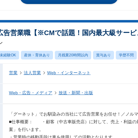
広告営業職【※CMで話題！国内最大級サー
ン
未経験OK
産休・育休あり
月残業20時間以内
賞与あり
学歴不問
営業
法人営業
Web・インターネット
Web・広告・メディア
放送・新聞・出版
「グーネット」でお馴染みの当社にて広告営業をお任せ！／ノル
■仕事概要： ・顧客（中古車販売店）に対して、売上・利益の
案」を行います。
・営業時の移動手段は車を使用しての活動となります。