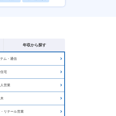
賞与あり
年収から探す
ステム・通信
・住宅
法人営業
土木
業・リテール営業