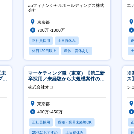
に
auフィナンシャルホールディングス株式
エ
会社
東京都
700万~1300万
正社員採用
土日祝休み
休日120日以上
産休・育休あり
賞与あり
【未
マーケティング職（東京）【第二新
※
プ／
卒採用／未経験から大規模案件のマ
ス
日
ーケティングが経験できる／研修充
ー
株式会社オロ
シ
実】
東京都
400万~450万
正社員採用
職種・業界未経験OK
20代におすすめ
土日祝休み
休