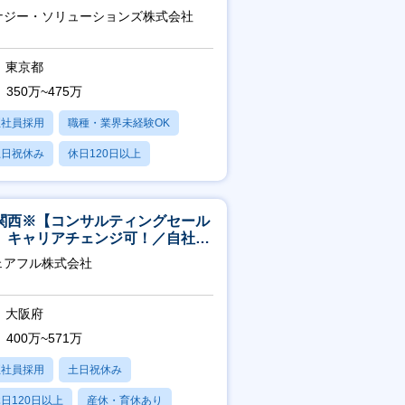
つきます】
ナジー・ソリューションズ株式会社
東京都
350万~475万
正社員採用
職種・業界未経験OK
土日祝休み
休日120日以上
産休・育休あり
関西※【コンサルティングセール
】キャリアチェンジ可！／自社サ
ビス『シェアフル』の営業
ェアフル株式会社
大阪府
400万~571万
正社員採用
土日祝休み
日120日以上
産休・育休あり