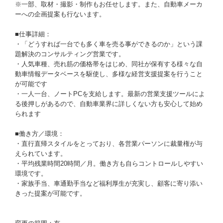
※一部、取材・撮影・制作もお任せします。また、自動車メーカ
ーへの企画提案も行ないます。
■仕事詳細：
・「どうすれば一台でも多く車を売る事ができるのか」という課
題解決のコンサルティング営業です。
・人気車種、売れ筋の価格帯をはじめ、同社が保有する様々な自
動車情報データベースを駆使し、多様な経営支援提案を行うこと
が可能です
・一人一台、ノートPCを支給します。最新の営業支援ツールによ
る後押しがあるので、自動車業界に詳しくない方も安心して始め
られます
■働き方／環境：
・直行直帰スタイルをとっており、各営業パーソンに裁量権が与
えられています。
・平均残業時間20時間／月。働き方も自らコントロールしやすい
環境です。
・家族手当、車通勤手当など福利厚生が充実し、顧客に寄り添い
きった提案が可能です。