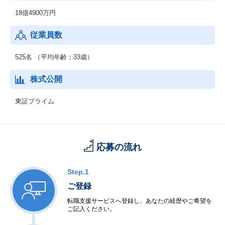
・・・全国のオークション会場から集められた落札データを直ち
18億4900万円
に収集・整理し、週刊情報誌として刊行されるデータブック。
従業員数
・自動車流通新聞
・・・プロトオリジナルのコンテンツが豊富にラインナップされ
た「自動車流通新聞」。多くの業界関係者に読まれている全国最
525名 （平均年齢：33歳）
大部数の中古車業界専門誌。
株式公開
東証プライム
応募の流れ
Step.1
ご登録
転職支援サービスへ登録し、あなたの経歴やご希望を
ご記入ください。