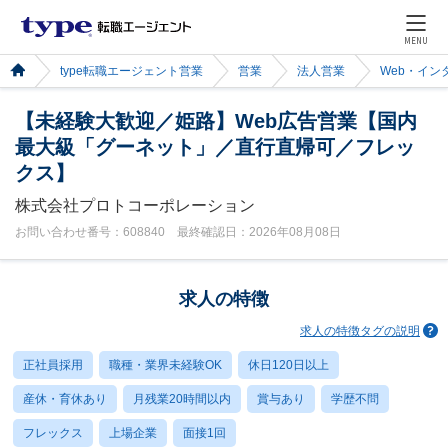
MENU
type転職エージェント営業
営業
法人営業
Web・イン
【未経験大歓迎／姫路】Web広告営業【国内
最大級「グーネット」／直行直帰可／フレッ
クス】
株式会社プロトコーポレーション
お問い合わせ番号：608840 最終確認日：2026年08月08日
求人の特徴
求人の特徴タグの説明
正社員採用
職種・業界未経験OK
休日120日以上
産休・育休あり
月残業20時間以内
賞与あり
学歴不問
フレックス
上場企業
面接1回