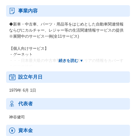
事業内容
◆新車・中古車、パーツ・用品等をはじめとした自動車関連情報
ならびにカルチャー、レジャー等の生活関連情報サービスの提供
※展開中のサービス一例(全11サービス)
【個人向けサービス】
・グーネット
・・・日本最大級の中古車登録数、全国エリアの情報をカバーす
る中古車情報。
設立年月日
・グーワールド
・・・北海道・東北/関東/東海/関西/中国・九州で展開する輸入車
1979年 6月 1日
バイヤーズガイド。
・グーバイク
代表者
・・・中古バイクのバイヤーズガイド。新車・ニューモデル紹介
や用品情報なども充実。
神谷健司
【法人向けサービス】
資本金
・週間オークション情報