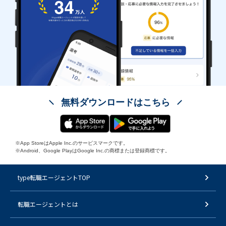
無料ダウンロードはこちら
※App StoreはApple Inc.のサービスマークです。
※Android、Google PlayはGoogle Inc.の商標または登録商標です。
type転職エージェントTOP
転職エージェントとは