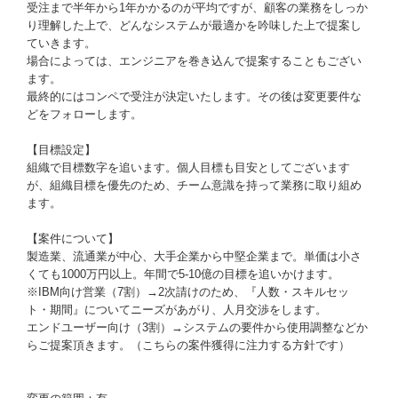
受注まで半年から1年かかるのが平均ですが、顧客の業務をしっか
り理解した上で、どんなシステムが最適かを吟味した上で提案し
ていきます。
場合によっては、エンジニアを巻き込んで提案することもござい
ます。
最終的にはコンペで受注が決定いたします。その後は変更要件な
どをフォローします。
【目標設定】
組織で目標数字を追います。個人目標も目安としてございます
が、組織目標を優先のため、チーム意識を持って業務に取り組め
ます。
【案件について】
製造業、流通業が中心、大手企業から中堅企業まで。単価は小さ
くても1000万円以上。年間で5-10億の目標を追いかけます。
※IBM向け営業（7割）→2次請けのため、『人数・スキルセッ
ト・期間』についてニーズがあがり、人月交渉をします。
エンドユーザー向け（3割）→システムの要件から使用調整などか
らご提案頂きます。（こちらの案件獲得に注力する方針です）