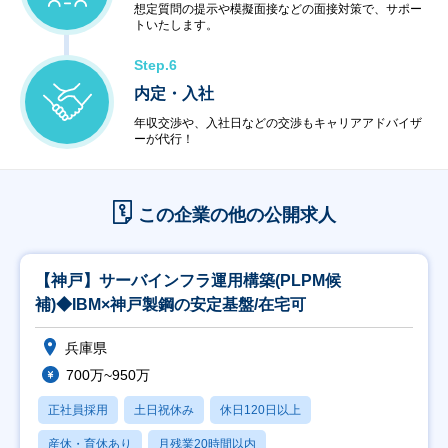
想定質問の提示や模擬面接などの面接対策で、サポー
トいたします。
Step.6
内定・入社
年収交渉や、入社日などの交渉もキャリアアドバイザ
ーが代行！
この企業の他の公開求人
【神戸】サーバインフラ運用構築(PLPM候
補)◆IBM×神戸製鋼の安定基盤/在宅可
兵庫県
700万~950万
正社員採用
土日祝休み
休日120日以上
産休・育休あり
月残業20時間以内