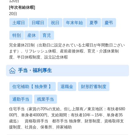
120日
[年次有給休暇]
20日
土曜日
日曜日
祝日
年末年始
夏季
慶弔
特別
産休
育児
完全週休2日制（出勤日に設定されている土曜日が年間数日ござい
ます）、リフレッシュ休暇、産前産後休暇、育児・介護休業制
度、半日休暇制度、設立記念休暇
手当・福利厚生
住宅補助【 独身寮 】
退職金
財形貯蓄制度
通勤手当
残業手当
住宅手当（家賃の70%の支給。但し上限有／東京地区：有扶者680
00円、単身者40000円。支給期間：有扶者10年～15年、単身者35
歳迄） 資格取得手当 都市手当 独身寮、財形制度、資格取得支
援制度、社員会、保養所、持家補助