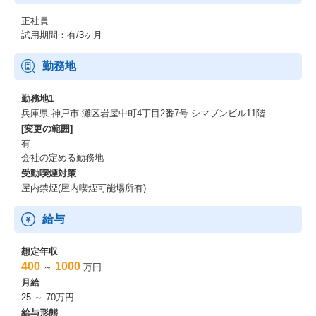
正社員
試用期間：有/3ヶ月
勤務地
勤務地1
兵庫県 神戸市 灘区岩屋中町4丁目2番7号 シマブンビル11階
[変更の範囲]
有
会社の定める勤務地
受動喫煙対策
屋内禁煙(屋内喫煙可能場所有)
給与
想定年収
400
1000
～
万円
月給
25 ～ 70万円
給与形態