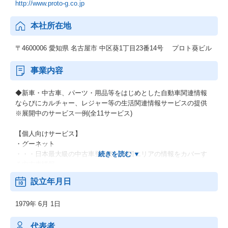
http://www.proto-g.co.jp
本社所在地
〒4600006 愛知県 名古屋市 中区葵1丁目23番14号 プロト葵ビル
事業内容
◆新車・中古車、パーツ・用品等をはじめとした自動車関連情報
ならびにカルチャー、レジャー等の生活関連情報サービスの提供
※展開中のサービス一例(全11サービス)
【個人向けサービス】
・グーネット
・・・日本最大級の中古車登録数、全国エリアの情報をカバーす
る中古車情報。
設立年月日
・グーワールド
・・・北海道・東北/関東/東海/関西/中国・九州で展開する輸入車
1979年 6月 1日
バイヤーズガイド。
・グーバイク
代表者