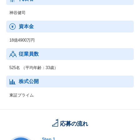
・・・中古バイクのバイヤーズガイド。新車・ニューモデル紹介
や用品情報なども充実。
神谷健司
【法人向けサービス】
資本金
・週間オークション情報
・・・全国のオークション会場から集められた落札データを直ち
18億4900万円
に収集・整理し、週刊情報誌として刊行されるデータブック。
従業員数
・自動車流通新聞
・・・プロトオリジナルのコンテンツが豊富にラインナップされ
た「自動車流通新聞」。多くの業界関係者に読まれている全国最
525名 （平均年齢：33歳）
大部数の中古車業界専門誌。
株式公開
東証プライム
応募の流れ
Step.1