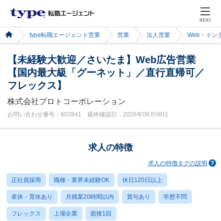
MENU
type転職エージェント営業
営業
法人営業
Web・イン
【未経験大歓迎／さいたま】Web広告営業
【国内最大級「グーネット」／直行直帰可／
フレックス】
株式会社プロトコーポレーション
お問い合わせ番号：603941 最終確認日：2026年08月08日
求人の特徴
求人の特徴タグの説明
正社員採用
職種・業界未経験OK
休日120日以上
産休・育休あり
月残業20時間以内
賞与あり
学歴不問
フレックス
上場企業
面接1回