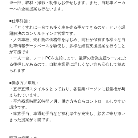
※一部、取材・撮影・制作もお任せします。また、自動車メーカ
ーへの企画提案も行ないます。
■仕事詳細：
・「どうすれば一台でも多く車を売る事ができるのか」という課
題解決のコンサルティング営業です。
・人気車種、売れ筋の価格帯をはじめ、同社が保有する様々な自
動車情報データベースを駆使し、多様な経営支援提案を行うこと
が可能です
・一人一台、ノートPCを支給します。最新の営業支援ツールによ
る後押しがあるので、自動車業界に詳しくない方も安心して始め
られます
■働き方／環境：
・直行直帰スタイルをとっており、各営業パーソンに裁量権が与
えられています。
・平均残業時間20時間／月。働き方も自らコントロールしやすい
環境です。
・家族手当、車通勤手当など福利厚生が充実し、顧客に寄り添い
きった提案が可能です。