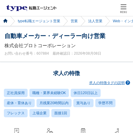
MENU
type転職エージェント営業
営業
法人営業
Web・イン
自動車メーカー・ディーラー向け営業
株式会社プロトコーポレーション
お問い合わせ番号：607884 最終確認日：2026年08月08日
求人の特徴
求人の特徴タグの説明
正社員採用
職種・業界未経験OK
休日120日以上
産休・育休あり
月残業20時間以内
賞与あり
学歴不問
フレックス
上場企業
面接1回