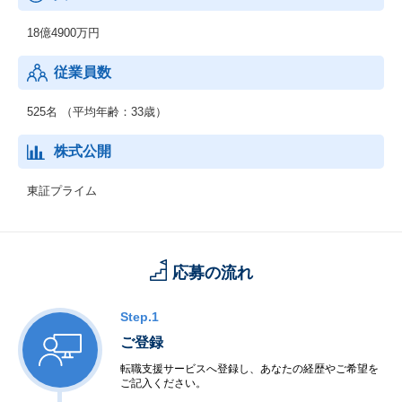
・週間オークション情報
・・・全国のオークション会場から集められた落札データを直ち
18億4900万円
に収集・整理し、週刊情報誌として刊行されるデータブック。
従業員数
・自動車流通新聞
・・・プロトオリジナルのコンテンツが豊富にラインナップされ
た「自動車流通新聞」。多くの業界関係者に読まれている全国最
525名 （平均年齢：33歳）
大部数の中古車業界専門誌。
株式公開
東証プライム
応募の流れ
Step.1
ご登録
転職支援サービスへ登録し、あなたの経歴やご希望を
ご記入ください。