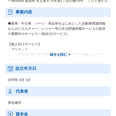
〒4600006 愛知県 名古屋市 中区葵1丁目23番14号 プロト葵ビル
事業内容
◆新車・中古車、パーツ・用品等をはじめとした自動車関連情報
ならびにカルチャー、レジャー等の生活関連情報サービスの提供
※展開中のサービス一例(全11サービス)
【個人向けサービス】
・グーネット
・・・日本最大級の中古車登録数、全国エリアの情報をカバーす
る中古車情報。
設立年月日
・グーワールド
・・・北海道・東北/関東/東海/関西/中国・九州で展開する輸入車
1979年 6月 1日
バイヤーズガイド。
・グーバイク
代表者
・・・中古バイクのバイヤーズガイド。新車・ニューモデル紹介
や用品情報なども充実。
神谷健司
【法人向けサービス】
資本金