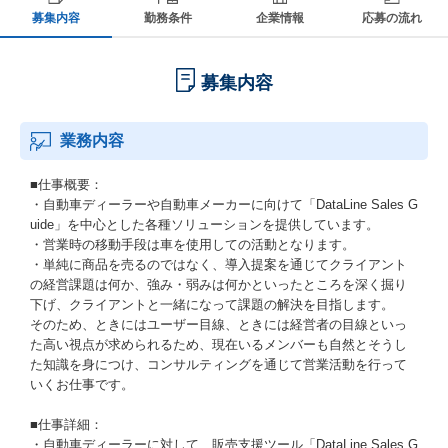
募集内容
勤務条件
企業情報
応募の流れ
募集内容
業務内容
■仕事概要：
・自動車ディーラーや自動車メーカーに向けて「DataLine Sales G
uide」を中心とした各種ソリューションを提供しています。
・営業時の移動手段は車を使用しての活動となります。
・単純に商品を売るのではなく、導入提案を通じてクライアント
の経営課題は何か、強み・弱みは何かといったところを深く掘り
下げ、クライアントと一緒になって課題の解決を目指します。
そのため、ときにはユーザー目線、ときには経営者の目線といっ
た高い視点が求められるため、現在いるメンバーも自然とそうし
た知識を身につけ、コンサルティングを通じて営業活動を行って
いくお仕事です。
■仕事詳細：
・自動車ディーラーに対して、販売支援ツール「DataLine Sales G