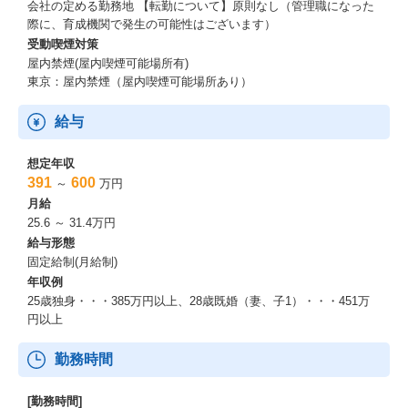
会社の定める勤務地 【転勤について】原則なし（管理職になった
際に、育成機関で発生の可能性はございます）
受動喫煙対策
屋内禁煙(屋内喫煙可能場所有)
東京：屋内禁煙（屋内喫煙可能場所あり）
給与
想定年収
391
600
～
万円
月給
25.6 ～ 31.4万円
給与形態
固定給制(月給制)
年収例
25歳独身・・・385万円以上、28歳既婚（妻、子1）・・・451万
円以上
勤務時間
[勤務時間]