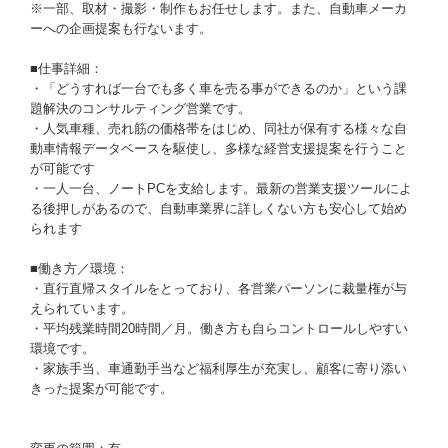
※一部、取材・撮影・制作もお任せします。また、自動車メーカ
ーへの企画提案も行ないます。
■仕事詳細：
・「どうすれば一台でも多く車を売る事ができるのか」という課
題解決のコンサルティング営業です。
・人気車種、売れ筋の価格帯をはじめ、同社が保有する様々な自
動車情報データベースを駆使し、多様な経営支援提案を行うこと
が可能です
・一人一台、ノートPCを支給します。最新の営業支援ツールによ
る後押しがあるので、自動車業界に詳しくない方も安心して始め
られます
■働き方／環境：
・直行直帰スタイルをとっており、各営業パーソンに裁量権が与
えられています。
・平均残業時間20時間／月。働き方も自らコントロールしやすい
環境です。
・家族手当、車通勤手当など福利厚生が充実し、顧客に寄り添い
きった提案が可能です。