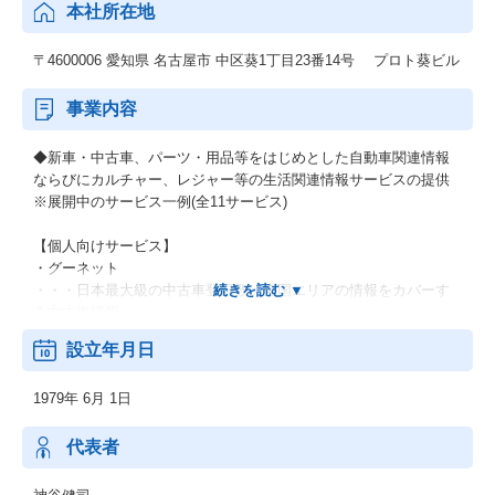
本社所在地
〒4600006 愛知県 名古屋市 中区葵1丁目23番14号 プロト葵ビル
事業内容
◆新車・中古車、パーツ・用品等をはじめとした自動車関連情報
ならびにカルチャー、レジャー等の生活関連情報サービスの提供
※展開中のサービス一例(全11サービス)
【個人向けサービス】
・グーネット
・・・日本最大級の中古車登録数、全国エリアの情報をカバーす
る中古車情報。
設立年月日
・グーワールド
・・・北海道・東北/関東/東海/関西/中国・九州で展開する輸入車
1979年 6月 1日
バイヤーズガイド。
・グーバイク
代表者
・・・中古バイクのバイヤーズガイド。新車・ニューモデル紹介
や用品情報なども充実。