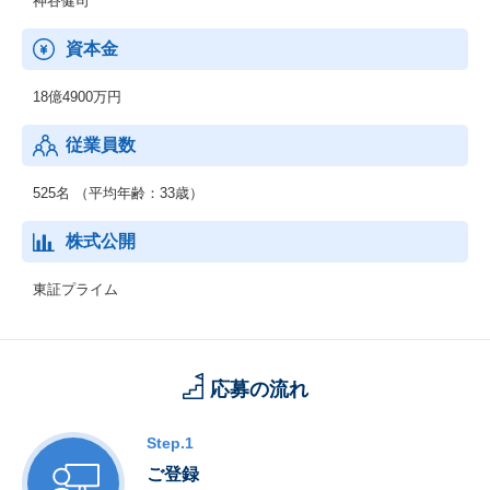
神谷健司
【法人向けサービス】
資本金
・週間オークション情報
・・・全国のオークション会場から集められた落札データを直ち
18億4900万円
に収集・整理し、週刊情報誌として刊行されるデータブック。
従業員数
・自動車流通新聞
・・・プロトオリジナルのコンテンツが豊富にラインナップされ
た「自動車流通新聞」。多くの業界関係者に読まれている全国最
525名 （平均年齢：33歳）
大部数の中古車業界専門誌。
株式公開
東証プライム
応募の流れ
Step.1
ご登録