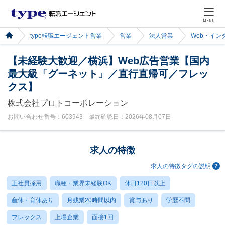
MENU
type転職エージェント営業
営業
法人営業
Web・イン
【未経験大歓迎／横浜】Web広告営業【国内
最大級「グーネット」／直行直帰可／フレッ
クス】
株式会社プロトコーポレーション
お問い合わせ番号：603943 最終確認日：2026年08月07日
求人の特徴
求人の特徴タグの説明
正社員採用
職種・業界未経験OK
休日120日以上
産休・育休あり
月残業20時間以内
賞与あり
学歴不問
フレックス
上場企業
面接1回