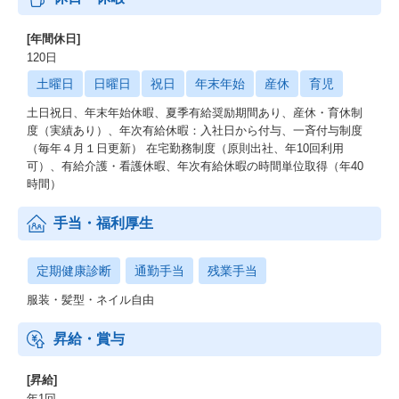
[年間休日]
120日
土曜日
日曜日
祝日
年末年始
産休
育児
土日祝日、年末年始休暇、夏季有給奨励期間あり、産休・育休制
度（実績あり）、年次有給休暇：入社日から付与、一斉付与制度
（毎年４月１日更新） 在宅勤務制度（原則出社、年10回利用
可）、有給介護・看護休暇、年次有給休暇の時間単位取得（年40
時間）
手当・福利厚生
定期健康診断
通勤手当
残業手当
服装・髪型・ネイル自由
昇給・賞与
[昇給]
年1回