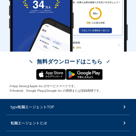
無料ダウンロードはこちら
※App StoreはApple Inc.のサービスマークです。
※Android、Google PlayはGoogle Inc.の商標または登録商標です。
type転職エージェントTOP
転職エージェントとは