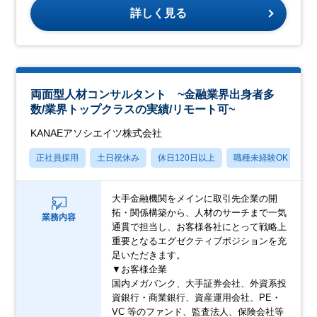
詳しく見る
両面型人材コンサルタント ~金融業界出身者多
数/業界トップクラスの実績/リモート可~
KANAEアソシエイツ株式会社
正社員採用
土日祝休み
休日120日以上
職種未経験OK
賞
大手金融機関をメインに取引先企業の開
拓・関係構築から、人材のサーチまで一気
業務内容
通貫で担当し、お客様各社にとって戦略上
重要となるエグゼクティブポジションを充
足いただきます。
▼お客様企業
国内メガバンク、大手証券会社、外資系投
資銀行・商業銀行、資産運用会社、PE・
VC 等のファンド、監査法人、保険会社等