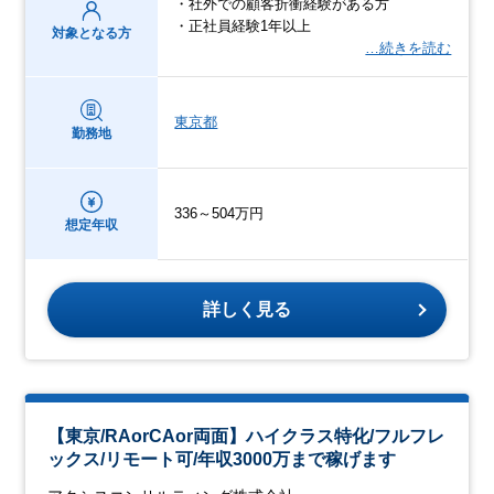
・社外での顧客折衝経験がある方
・正社員経験1年以上
対象となる方
…続きを読む
東京都
勤務地
336～504万円
想定年収
詳しく見る
【東京/RAorCAor両面】ハイクラス特化/フルフレ
ックス/リモート可/年収3000万まで稼げます