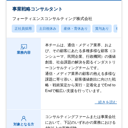
事業戦略コンサルタント
フォーティエンスコンサルティング株式会社
正社員採用
土日祝休み
産休・育休あり
賞与あり
転勤な
本チームは、通信・メディア業界、およ
び、その顧客にあたる多種多様な顧客（コ
業務内容
ンシューマ、民間企業、行政機関）の価値
創造、社会課題の解決を図るインダストリ
ーコンサルティングチームです。
通信・メディア業界の顧客の抱える多様な
課題に寄り添い、顧客価値創出に向けた戦
略・戦術策定から実行・定着化までEnd to
Endで幅広い支援を行っています。
…続きを読む
コンサルティングファームまたは事業会社
において、下記のいずれかの業務における
対象となる方