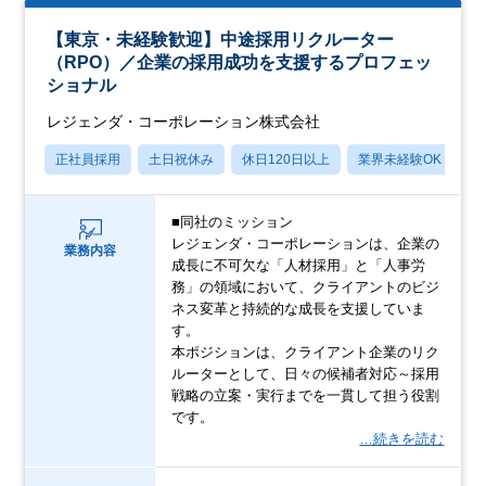
【東京・未経験歓迎】中途採用リクルーター
（RPO）／企業の採用成功を支援するプロフェッ
ショナル
レジェンダ・コーポレーション株式会社
正社員採用
土日祝休み
休日120日以上
業界未経験OK
産
■同社のミッション
レジェンダ・コーポレーションは、企業の
業務内容
成長に不可欠な「人材採用」と「人事労
務」の領域において、クライアントのビジ
ネス変革と持続的な成長を支援していま
す。
本ポジションは、クライアント企業のリク
ルーターとして、日々の候補者対応～採用
戦略の立案・実行までを一貫して担う役割
です。
…続きを読む