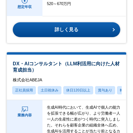
520～670万円
想定年収
詳しく見る
DX・AIコンサルタント（LLM利活用に向けた人材
育成担当）
株式会社ABEJA
正社員採用
土日祝休み
休日120日以上
賞与あり
転勤な
生成AI時代において、生成AIで個人の能力
を拡張できる幅が広がり、より労働者一人
業務内容
一人の生産性に差がつく時代に突入しまし
た。それらを顧客企業の組織全体へ広め、
生成AIを活用することが当たり前となるカ