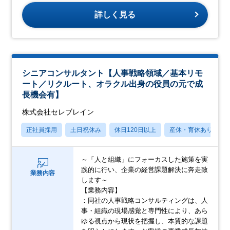
詳しく見る
シニアコンサルタント【人事戦略領域／基本リモ
ート／リクルート、オラクル出身の役員の元で成
長機会有】
株式会社セレブレイン
正社員採用
土日祝休み
休日120日以上
産休・育休あり
～「人と組織」にフォーカスした施策を実
践的に行い、企業の経営課題解決に奔走致
業務内容
します～
【業務内容】
：同社の⼈事戦略コンサルティングは、⼈
事・組織の現場感覚と専⾨性により、あら
ゆる視点から現状を把握し、本質的な課題