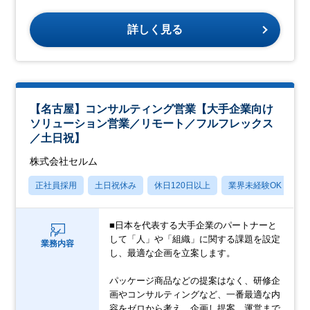
詳しく見る
【名古屋】コンサルティング営業【大手企業向け
ソリューション営業／リモート／フルフレックス
／土日祝】
株式会社セルム
正社員採用
土日祝休み
休日120日以上
業界未経験OK
産
■日本を代表する大手企業のパートナーと
して「人」や「組織」に関する課題を設定
業務内容
し、最適な企画を立案します。
パッケージ商品などの提案はなく、研修企
画やコンサルティングなど、一番最適な内
容をゼロから考え、企画し提案、運営まで