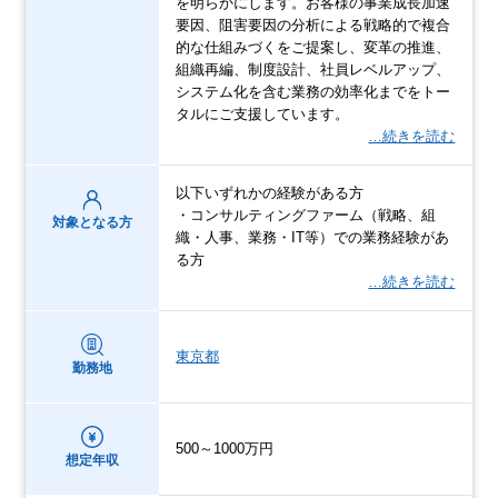
を明らかにします。お客様の事業成⻑加速
要因、阻害要因の分析による戦略的で複合
的な仕組みづくをご提案し、変⾰の推進、
組織再編、制度設計、社員レベルアップ、
システム化を含む業務の効率化までをトー
タルにご⽀援しています。
…続きを読む
以下いずれかの経験がある⽅
・コンサルティングファーム（戦略、組
対象となる方
織・⼈事、業務・IT等）での業務経験があ
る⽅
…続きを読む
東京都
勤務地
500～1000万円
想定年収