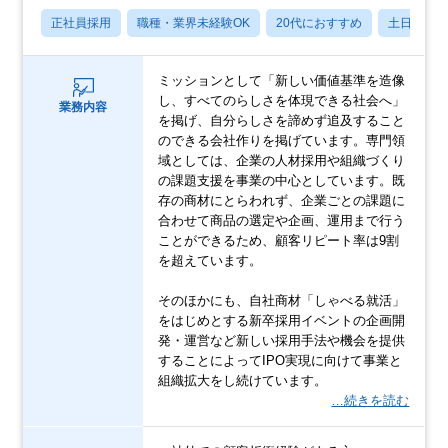
正社員採用
職種・業界未経験OK
20代におすすめ
土日祝休
ミッションとして「新しい価値基準を造像
し、すべてのらしさを体現できる社会へ」
業務内容
を掲げ、自分らしさを諦めず追及すること
のできる会社作りを掲げています。専門領
域としては、企業の人材採用や組織づくり
の課題支援を事業の中心としています。既
存の商材にとらわれず、企業ごとの課題に
合わせて商品の選定や企画、運用まで行う
ことができるため、顧客リピート率は9割
を超えています。
そのほかにも、自社商材「しゃべる就活」
をはじめとする新卒採用イベントの企画開
発・運営など新しい採用手法や機会を提供
することによってIPO実現に向けて事業と
組織拡大をし続けています。
…続きを読む