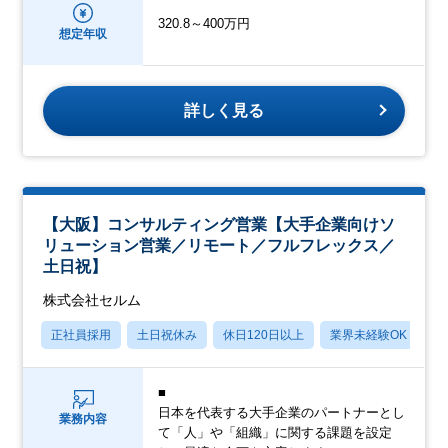
320.8～400万円
想定年収
詳しく見る
【大阪】コンサルティング営業【大手企業向けソ
リューション営業／リモート／フルフレックス／
土日祝】
株式会社セルム
正社員採用
土日祝休み
休日120日以上
業界未経験OK
産
■
日本を代表する大手企業のパートナーとし
業務内容
て「人」や「組織」に関する課題を設定