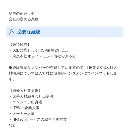
変更の範囲：有
会社の定める業務
必要な経験
【必須経験】
・B2B営業もしくはSV経験2年以上
・東京本社オフィスにフル出社できる方
※経験豊富なメンバーが在籍していますので、HR業界やDX,IT人
材採用については入社後に研修やハンズオンにてインプットしま
す。
【過去入社業界例】
・大手人材紹介会社出身者
・エンジニア出身者
・IT/Web企業人事
・メーカー人事
・HRTechサービスの総合企画営業
など