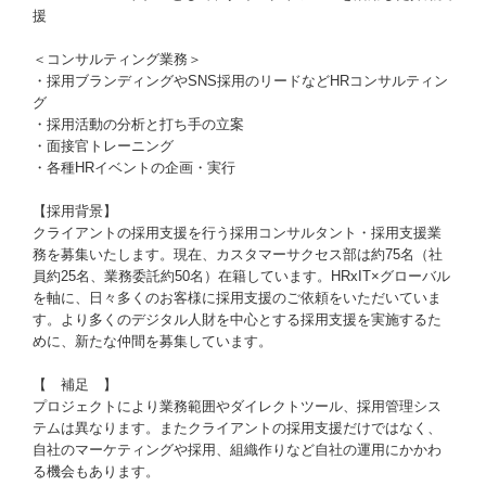
援
＜コンサルティング業務＞
・採用ブランディングやSNS採用のリードなどHRコンサルティン
グ
・採用活動の分析と打ち手の立案
・面接官トレーニング
・各種HRイベントの企画・実行
【採用背景】
クライアントの採用支援を行う採用コンサルタント・採用支援業
務を募集いたします。現在、カスタマーサクセス部は約75名（社
員約25名、業務委託約50名）在籍しています。HRxIT×グローバル
を軸に、日々多くのお客様に採用支援のご依頼をいただいていま
す。より多くのデジタル人財を中心とする採用支援を実施するた
めに、新たな仲間を募集しています。
【 補足 】
プロジェクトにより業務範囲やダイレクトツール、採用管理シス
テムは異なります。またクライアントの採用支援だけではなく、
自社のマーケティングや採用、組織作りなど自社の運用にかかわ
る機会もあります。