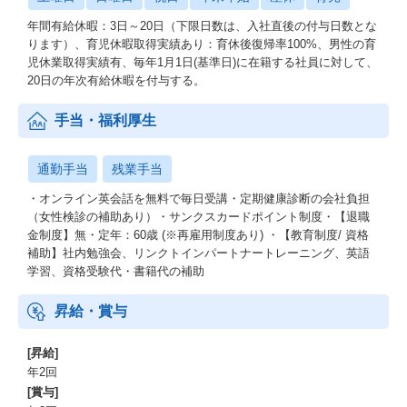
年間有給休暇：3日～20日（下限日数は、入社直後の付与日数とな
ります）、育児休暇取得実績あり：育休後復帰率100%、男性の育
児休業取得実績有、毎年1月1日(基準日)に在籍する社員に対して、
20日の年次有給休暇を付与する。
手当・福利厚生
通勤手当
残業手当
・オンライン英会話を無料で毎日受講・定期健康診断の会社負担
（女性検診の補助あり）・サンクスカードポイント制度・【退職
金制度】無・定年：60歳 (※再雇用制度あり) ・【教育制度/ 資格
補助】社内勉強会、リンクトインパートナートレーニング、英語
学習、資格受験代・書籍代の補助
昇給・賞与
[昇給]
年2回
[賞与]