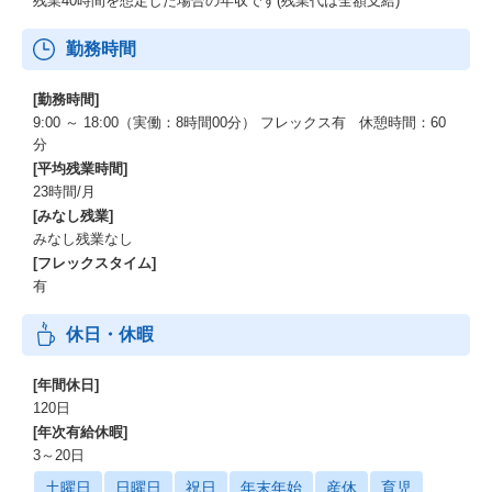
残業40時間を想定した場合の年収です(残業代は全額支給)
勤務時間
[勤務時間]
9:00 ～ 18:00（実働：8時間00分） フレックス有 休憩時間：60
分
[平均残業時間]
23時間/月
[みなし残業]
みなし残業なし
[フレックスタイム]
有
休日・休暇
[年間休日]
120日
[年次有給休暇]
3～20日
土曜日
日曜日
祝日
年末年始
産休
育児