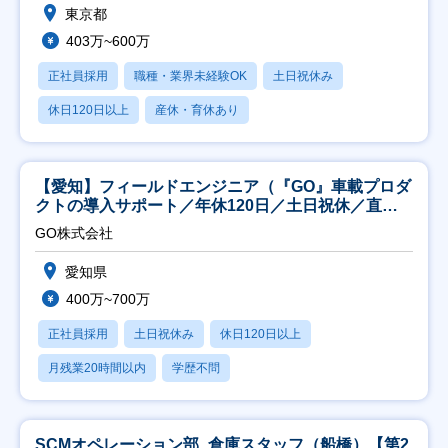
東京都
403万~600万
正社員採用
職種・業界未経験OK
土日祝休み
休日120日以上
産休・育休あり
【愛知】フィールドエンジニア（『GO』車載プロダ
クトの導入サポート／年休120日／土日祝休／直行
直帰
GO株式会社
愛知県
400万~700万
正社員採用
土日祝休み
休日120日以上
月残業20時間以内
学歴不問
SCMオペレーション部_倉庫スタッフ（船橋）【第2