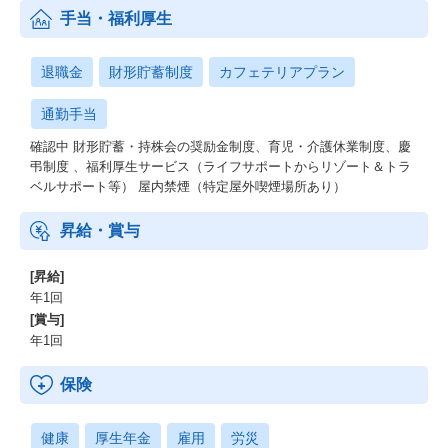
手当・福利厚生
退職金
財形貯蓄制度
カフェテリアプラン
通勤手当
確認中 財形貯蓄・持株会の奨励金制度、育児・介護休業制度、慶
弔制度 、福利厚生サービス（ライフサポートからリゾート＆トラ
ベルサポート等） 屋内禁煙（特定屋外喫煙場所あり）
昇給・賞与
[昇給]
年1回
[賞与]
年1回
保険
健康
厚生年金
雇用
労災