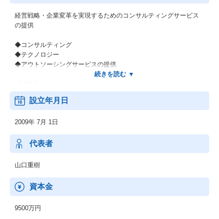
経営戦略・企業変革を実現するためのコンサルティングサービス
の提供
◆コンサルティング
◆テクノロジー
◆アウトソーシングサービスの提供
【補足】
＊長期にわたってこの国のインフラと数々の日本企業を支えてき
設立年月日
た当社グループの歴史。そして世界有数のグローバルファームで
の経験と知見があります。
2009年 7月 1日
＊コンサルタントの90％がキャリア人材、事業会社出身者が51％
ということも大きな特徴です。
＊事実、既存顧客における取引の継続率は85％以上。他社様への
代表者
ご推奨意向があるとお答えくださるお客様は80％と評価をいただ
いています。
山口重樹
資本金
9500万円