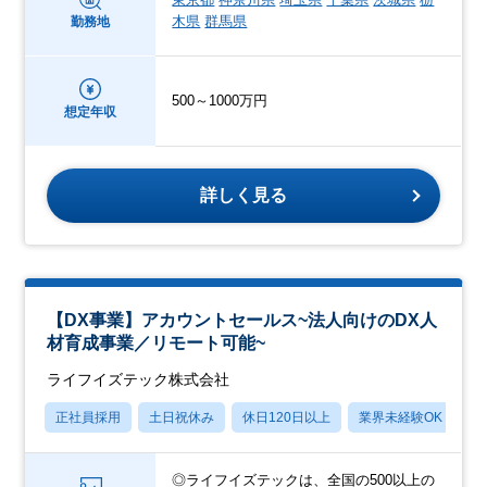
木県
群馬県
勤務地
500～1000万円
想定年収
詳しく見る
【DX事業】アカウントセールス~法人向けのDX人
材育成事業／リモート可能~
ライフイズテック株式会社
正社員採用
土日祝休み
休日120日以上
業界未経験OK
賞
◎ライフイズテックは、全国の500以上の