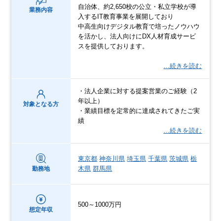
自治体、約2,650校の公立・私立学校が導
業務内容
入するIT教育事業を展開しており
中高生向けデジタル教育で培ったノウハウ
を活かし、法人向けにDX人材育成サービ
スを提供しております。
…続きを読む
・法人企業に対する提案営業のご経験（2
年以上）
対象となる方
・業績目標を定常的に達成されてきたご実
績
…続きを読む
東京都
神奈川県
埼玉県
千葉県
茨城県
栃
木県
群馬県
勤務地
500～1000万円
想定年収