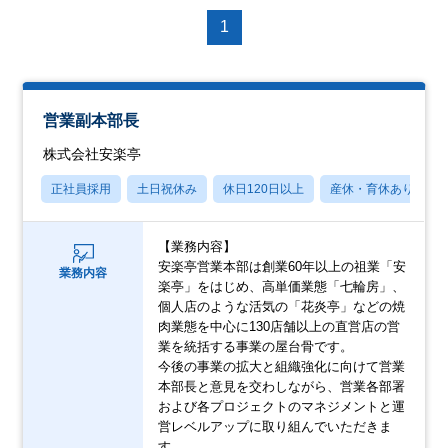
1
営業副本部長
株式会社安楽亭
正社員採用
土日祝休み
休日120日以上
産休・育休あり
【業務内容】
安楽亭営業本部は創業60年以上の祖業「安
業務内容
楽亭」をはじめ、高単価業態「七輪房」、
個人店のような活気の「花炎亭」などの焼
肉業態を中心に130店舗以上の直営店の営
業を統括する事業の屋台骨です。
今後の事業の拡大と組織強化に向けて営業
本部長と意見を交わしながら、営業各部署
および各プロジェクトのマネジメントと運
営レベルアップに取り組んでいただきま
す。