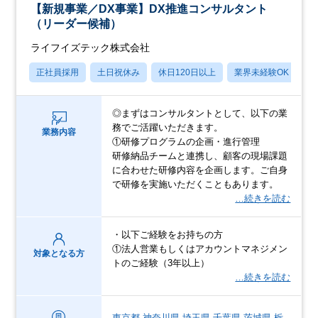
【新規事業／DX事業】DX推進コンサルタント
（リーダー候補）
ライフイズテック株式会社
正社員採用
土日祝休み
休日120日以上
業界未経験OK
賞
◎まずはコンサルタントとして、以下の業
務でご活躍いただきます。
業務内容
①研修プログラムの企画・進行管理
研修納品チームと連携し、顧客の現場課題
に合わせた研修内容を企画します。ご自身
で研修を実施いただくこともあります。
…続きを読む
・以下ご経験をお持ちの方
①法人営業もしくはアカウントマネジメン
対象となる方
トのご経験（3年以上）
…続きを読む
東京都
神奈川県
埼玉県
千葉県
茨城県
栃