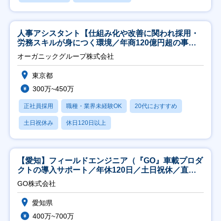
人事アシスタント【仕組み化や改善に関われ採用・
労務スキルが身につく環境／年商120億円超の事業
会社】
オーガニックグループ株式会社
東京都
300万~450万
正社員採用
職種・業界未経験OK
20代におすすめ
土日祝休み
休日120日以上
【愛知】フィールドエンジニア（『GO』車載プロダ
クトの導入サポート／年休120日／土日祝休／直行
直帰
GO株式会社
愛知県
400万~700万