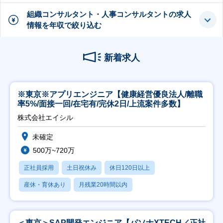
組織コンサルタント・人事コンサルタントの求人
情報を年収で絞り込む
新着求人
※東京※アプリエンジニア【健康経営優良法人/離職
率5%/面接一回/在宅有/完休2日/上流案件多数】
株式会社エイシル
未確定
500万~720万
正社員採用
土日祝休み
休日120日以上
産休・育休あり
月残業20時間以内
＜東京＞SAP開発エンジニア【パソナXTECH／正社