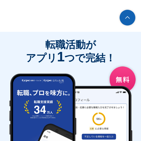
転職活動が
1
アプリ
つで完結！