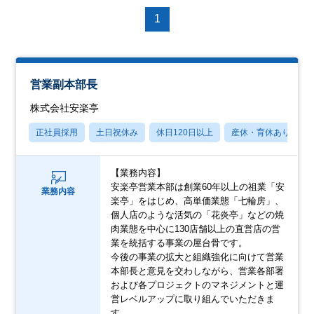
1
営業副本部長
株式会社安楽亭
正社員採用
土日祝休み
休日120日以上
産休・育休あり
【業務内容】
安楽亭営業本部は創業60年以上の祖業「安
業務内容
楽亭」をはじめ、高単価業態「七輪房」、
個人店のような活気の「花炎亭」などの焼
肉業態を中心に130店舗以上の直営店の営
業を統括する事業の屋台骨です。
今後の事業の拡大と組織強化に向けて営業
本部長と意見を交わしながら、営業各部署
および各プロジェクトのマネジメントと運
営レベルアップに取り組んでいただきま
す。