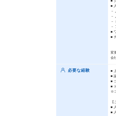
■
■
－
－
－
－
■
■
変
会
必要な経験
■
■
■
■
※
【
■
■