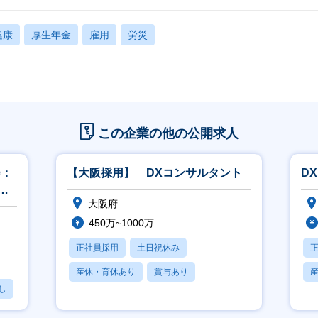
健康
厚生年金
雇用
労災
この企業の他の公開求人
会：
【大阪採用】 DXコンサルタント
D
ス
大阪府
450万~1000万
正社員採用
土日祝休み
産休・育休あり
賞与あり
し
フレックス