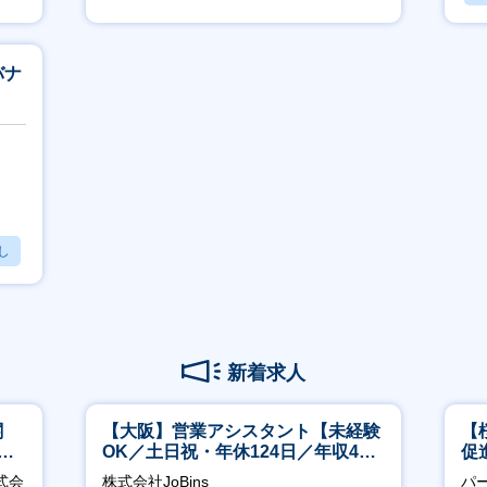
フレックス
バナ
し
新着求人
関
【大阪】営業アシスタント【未経験
【
へ
OK／土日祝・年休124日／年収400
促
万～／転勤なし】
式会
株式会社JoBins
パ