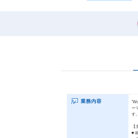
業務内容
”
ー
す
【
■ 