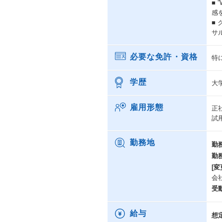
■ 
感
■
サ
必要な免許・資格
特
学歴
大
雇用形態
正
試
勤務地
勤
勤
[変
会
受
給与
想