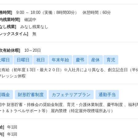
務時間]
9:00 ～ 18:00（実働：8時間00分） 休憩時間：60分
平均残業時間]
確認中
なし残業]
みなし残業なし
フレックスタイム]
無
年次有給休暇]
10～20日
土曜日
日曜日
祝日
年末年始
慶弔
産休
育児
次有給（初年度１3日・最大２０日）※入社月により異なる、創立記念日（半
フレッシュ休暇
退職金
財形貯蓄制度
カフェテリアプラン
通勤手当
認中 財形貯蓄・持株会の奨励金制度、育児・介護休業制度、慶弔制度 、福利
ート＆トラベルサポート等） 屋内禁煙（特定屋外喫煙場所あり）
給]
年1回
与]
年1回