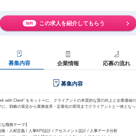
この求人を紹介してもらう
無料
募集内容
企業情報
応募の流れ
募集内容
Work with Client” をモットーに、クライアントの本質的な質の向上と企
マに、戦略の策定から業務改革・定着化の実現までクライアントと一体となっ
。
主な職務テーマ】
組織・人材定義 / 人事KPI設計 / アセスメント設計 / 人事データ分析