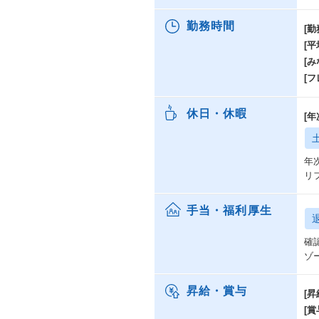
勤務時間
[勤
[
[み
[
休日・休暇
[
年
リ
手当・福利厚生
確
ゾ
昇給・賞与
[昇
[賞