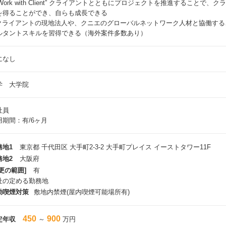
”Work with Client” クライアントとともにプロジェクトを推進すること
を得ることができ、自らも成長できる
 クライアントの現地法人や、クニエのグローバルネットワーク人材と協働す
ルタントスキルを習得できる（海外案件多数あり）
になし
学 大学院
社員
用期間：有/6ヶ月
務地1
東京都 千代田区 大手町2-3-2 大手町プレイス イーストタワー11F
務地2
大阪府
更の範囲]
有
社の定める勤務地
動喫煙対策
敷地内禁煙(屋内喫煙可能場所有)
450
900
定年収
～
万円