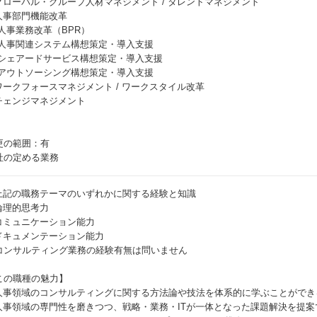
 グローバル・グループ人材マネジメント / タレントマネジメント
 人事部門機能改革
 人事業務改革（BPR）
 人事関連システム構想策定・導入支援
 シェアードサービス構想策定・導入支援
 アウトソーシング構想策定・導入支援
 ワークフォースマネジメント / ワークスタイル改革
 チェンジマネジメント
更の範囲：有
社の定める業務
 上記の職務テーマのいずれかに関する経験と知識
 論理的思考力
 コミュニケーション能力
 ドキュメンテーション能力
コンサルティング業務の経験有無は問いません
この職種の魅力】
 人事領域のコンサルティングに関する方法論や技法を体系的に学ぶことができ
 人事領域の専門性を磨きつつ、戦略・業務・ITが一体となった課題解決を提案