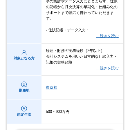
字の集計やデータ入力にとどまらず、仕訳
の記帳から月次決算の早期化・仕組み化の
サポートまで幅広く携わっていただきま
す。
- 仕訳記帳・データ入力：
…続きを読む
経理・財務の実務経験（2年以上）
会計システムを用いた日常的な仕訳入力・
対象となる方
記帳の実務経験
…続きを読む
東京都
勤務地
500～900万円
想定年収