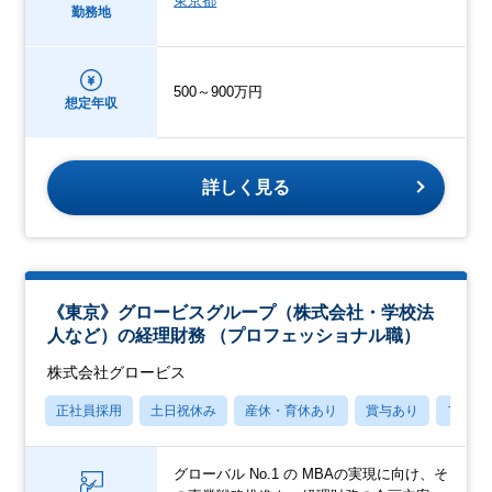
東京都
勤務地
500～900万円
想定年収
詳しく見る
《東京》グロービスグループ（株式会社・学校法
人など）の経理財務 （プロフェッショナル職）
株式会社グロービス
正社員採用
土日祝休み
産休・育休あり
賞与あり
フレッ
グローバル No.1 の MBAの実現に向け、そ