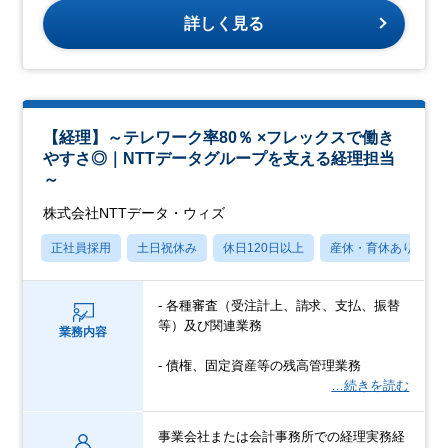
詳しく見る
【経理】～テレワーク率80％ ×フレックスで働き
やすさ◎｜NTTデータグループを支える経理担当
～
株式会社NTTデータ・ウィズ
正社員採用
土日祝休み
休日120日以上
産休・育休あり
- 各種審査（受注計上、請求、支払、振替
等）及び関連業務
業務内容
- 債権、固定資産等の残高管理業務
…続きを読む
事業会社または会計事務所での経理実務経