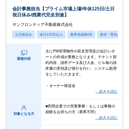
会計事務担当【プライム市場上場/年休125日/土日
祝日休み/残業代完全別途】
サンフロンティア不動産株式会社
土日祝休み
休日120日以上
業界未経験OK
産休・育休あり
主にPM管理物件の収支管理及び会計レポ
ートの作成が業務となります。テナント契
業務内容
約内容、請求データ及び入金、ビル毎の請
求書の受領及び発行を行い、システム処理
をしていただきます。
・オーナー様送金
…続きを読む
■民間企業での営業事務・もしくは事務の
経験をお持ちの方（業界不問）
対象となる方
…続きを読む