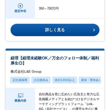
350～700万円
想定年収
詳しく見る
経理【経理未経験OK／万全のフォロー体制／福利
厚生◎】
株式会社L&E Group
正社員採用
土日祝休み
休日120日以上
産休・育休あり
自社商品を世に広めたい広告主と有力な広
告掲載メディアとを結びつけるデジタルマ
業務内容
ーケティングプラットフォーム「Link-
AG（自社サービス）」の運営を中心に事