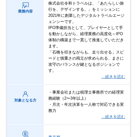
株式会社令和トラベルは、「あたらしい旅
行を、デザインする。」をミッションに
業務内容
2021年に創業したデジタルトラベルエージ
ェンシーです。
IPO準備担当として、プレイヤーとして手
を動かしながら、経理業務の高度化～IPO
体制の構築まで一貫して推進していただき
ます。
「石橋を叩きながらも、走り出せる」スピ
ードと慎重さの両立が求められる、まさに
攻守のバランスが鍵となるポジションで
す。
…続きを読む
・事業会社または税理士事務所での経理実
務経験（2〜3年以上）
対象となる方
・月次・年次決算を一人称で対応できる実
務力
…続きを読む