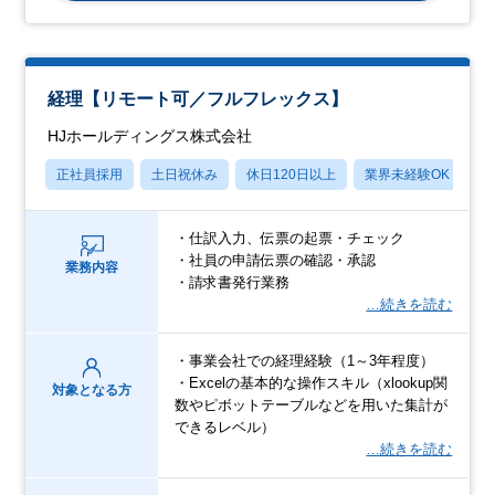
経理【リモート可／フルフレックス】
HJホールディングス株式会社
正社員採用
土日祝休み
休日120日以上
業界未経験OK
産
・仕訳入力、伝票の起票・チェック
・社員の申請伝票の確認・承認
業務内容
・請求書発行業務
…続きを読む
・事業会社での経理経験（1～3年程度）
・Excelの基本的な操作スキル（xlookup関
対象となる方
数やピボットテーブルなどを用いた集計が
できるレベル）
…続きを読む