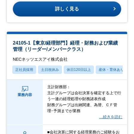
詳しく見る
24105-1【東京/経理部門】経理・財務および業績
管理（リーダー/メンバークラス）
NECネッツエスアイ株式会社
正社員採用
土日祝休み
休日120日以上
産休・育休あり
主計財務部：
主計グループは会社決算を確定する上で行
業務内容
う一連の経理処理や財務諸表作成
財務グループは出納関連、為替、ＣＦ管
理･予測までが業務
…続きを読む
■会社決算に関する経理業務のご経験をお