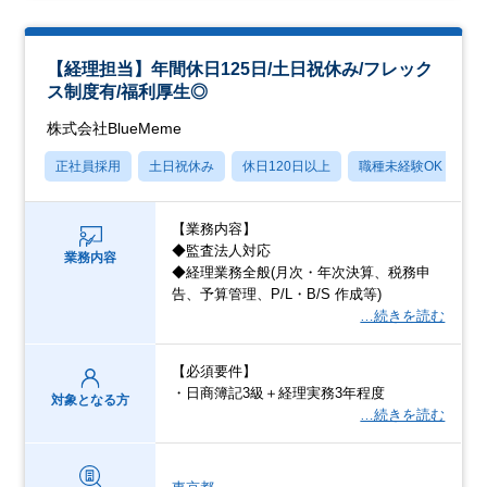
【経理担当】年間休日125日/土日祝休み/フレック
ス制度有/福利厚生◎
株式会社BlueMeme
正社員採用
土日祝休み
休日120日以上
職種未経験OK
転
【業務内容】
◆監査法人対応
業務内容
◆経理業務全般(月次・年次決算、税務申
告、予算管理、P/L・B/S 作成等)
…続きを読む
【必須要件】
・日商簿記3級＋経理実務3年程度
対象となる方
…続きを読む