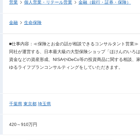
営業
個人営業・リテール営業
金融（銀行・証券・保険）
金融
生命保険
■仕事内容：≪保険とお金の話が相談できるコンサルタント営業≫
同社が運営する、日本最大級の大型保険ショップ「ほけんのいろ
資金などの資産形成、NISAやiDeCo等の投資商品に関する相談
ゆるライフプランコンサルティングをしていただきます。
千葉県
東京都
埼玉県
420～910万円