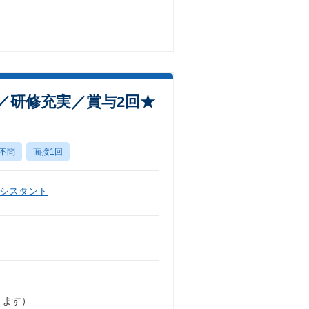
h／研修充実／賞与2回★
不問
面接1回
シスタント
きます）