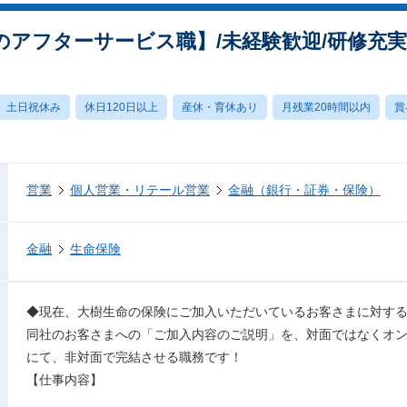
アフターサービス職】/未経験歓迎/研修充実/
土日祝休み
休日120日以上
産休・育休あり
月残業20時間以内
賞
営業
個人営業・リテール営業
金融（銀行・証券・保険）
金融
生命保険
◆現在、大樹生命の保険にご加入いただいているお客さまに対す
同社のお客さまへの「ご加入内容のご説明」を、対面ではなくオンライ
にて、非対面で完結させる職務です！
【仕事内容】