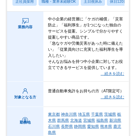
正社員採用
職種・業界未経験OK
土日祝休み
休日120日以上
中小企業の経営層に「ケガの補償」「災害
防止」「福利厚生」が1つになった独自の
業務内容
サービスを提案。シンプルで分かりやすく
提案しやすい商品です。
「急なケガや労働災害があった時に備えた
い」「従業員向けに充実した福利厚生を導
入したい」
そんなお悩みを持つ中小企業に対してお役
立てできるサービスを提供しています。
…続きを読む
普通自動車免許をお持ちの方（AT限定可）
…続きを読む
対象となる方
東京都
神奈川県
埼玉県
千葉県
茨城県
栃
木県
群馬県
北海道
宮城県
福島県
新潟県
勤務地
石川県
長野県
静岡県
愛知県
熊本県
鹿児
島県