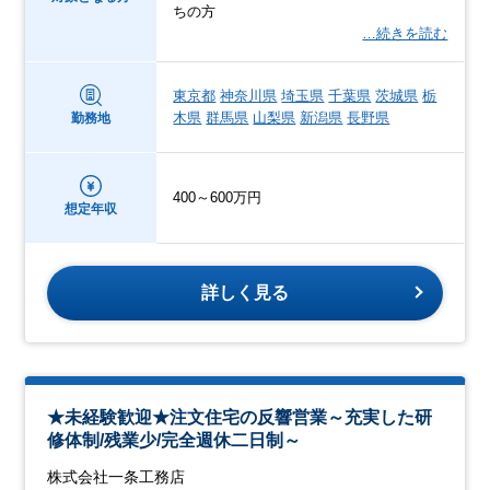
ちの方
…続きを読む
東京都
神奈川県
埼玉県
千葉県
茨城県
栃
木県
群馬県
山梨県
新潟県
長野県
勤務地
400～600万円
想定年収
詳しく見る
★未経験歓迎★注文住宅の反響営業～充実した研
修体制/残業少/完全週休二日制～
株式会社一条工務店