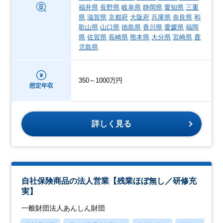
福井県
長野県
岐阜県
静岡県
愛知県
三重
県
滋賀県
京都府
大阪府
兵庫県
奈良県
和
歌山県
山口県
徳島県
香川県
愛媛県
福岡
県
佐賀県
長崎県
熊本県
大分県
宮崎県
鹿
児島県
350～1000万円
想定年収
詳しく見る
自社保険商品の法人営業【残業ほぼ無し／研修充
実】
一般財団法人あんしん財団