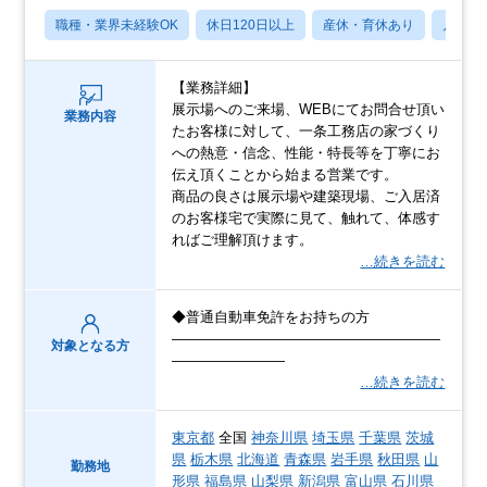
職種・業界未経験OK
休日120日以上
産休・育休あり
月残業
【業務詳細】
展示場へのご来場、WEBにてお問合せ頂い
業務内容
たお客様に対して、一条工務店の家づくり
への熱意・信念、性能・特長等を丁寧にお
伝え頂くことから始まる営業です。
商品の良さは展示場や建築現場、ご入居済
のお客様宅で実際に見て、触れて、体感す
ればご理解頂けます。
…続きを読む
◆普通自動車免許をお持ちの方
―――――――――――――――――――
対象となる方
――――――――
…続きを読む
東京都
全国
神奈川県
埼玉県
千葉県
茨城
県
栃木県
北海道
青森県
岩手県
秋田県
山
勤務地
形県
福島県
山梨県
新潟県
富山県
石川県