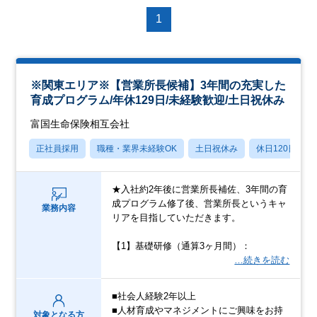
1
※関東エリア※【営業所長候補】3年間の充実した
育成プログラム/年休129日/未経験歓迎/土日祝休み
富国生命保険相互会社
正社員採用
職種・業界未経験OK
土日祝休み
休日120日以上
★入社約2年後に営業所長補佐、3年間の育
成プログラム修了後、営業所長というキャ
業務内容
リアを目指していただきます。
【1】基礎研修（通算3ヶ月間）：
…続きを読む
■社会人経験2年以上
■人材育成やマネジメントにご興味をお持
対象となる方