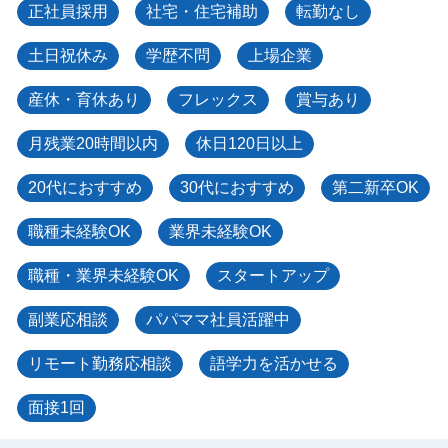
正社員採用
社宅・住宅補助
転勤なし
土日祝休み
学歴不問
上場企業
産休・育休あり
フレックス
賞与あり
月残業20時間以内
休日120日以上
20代におすすめ
30代におすすめ
第二新卒OK
職種未経験OK
業界未経験OK
職種・業界未経験OK
スタートアップ
副業応相談
パパママ社員活躍中
リモート勤務応相談
語学力を活かせる
面接1回