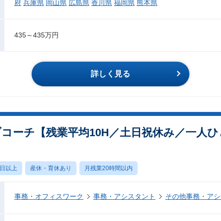
府
兵庫県
岡山県
広島県
香川県
福岡県
熊本県
435～435万円
詳しく見る
ブコーチ【残業平均10H／土日祝休み／一人
0日以上
産休・育休あり
月残業20時間以内
事務・オフィスワーク
事務・アシスタント
その他事務・アシ