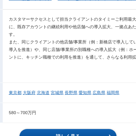
カスタマーサクセスとして担当クライアントのタイミーご利用最
に、既存アカウントの継続利用や他店舗への導入拡大、一拠点あ
す。
また、同じクライアントの他店舗/事業所（例：新橋店で導入して
導入を推進）や、同じ店舗/事業所の別職種への導入拡大（例：ホ
ントに、キッチン職種での利用を推進）を通して、さらなる利用
東京都
大阪府
北海道
宮城県
長野県
愛知県
広島県
福岡県
580～700万円