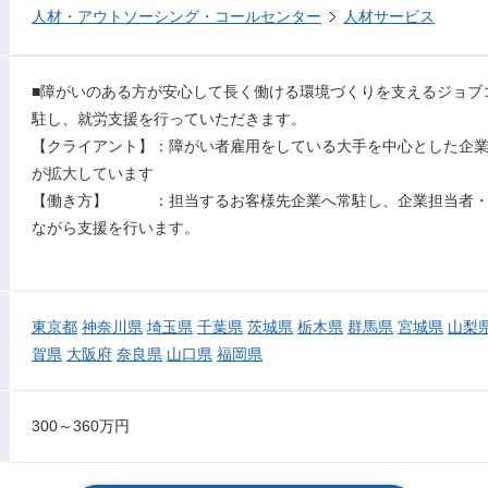
人材・アウトソーシング・コールセンター
人材サービス
■障がいのある方が安心して長く働ける環境づくりを支えるジョブ
駐し、就労支援を行っていただきます。
【クライアント】：障がい者雇用をしている大手を中心とした企
が拡大しています
【働き方】 ：担当するお客様先企業へ常駐し、企業担当者・
ながら支援を行います。
東京都
神奈川県
埼玉県
千葉県
茨城県
栃木県
群馬県
宮城県
山梨
賀県
大阪府
奈良県
山口県
福岡県
300～360万円