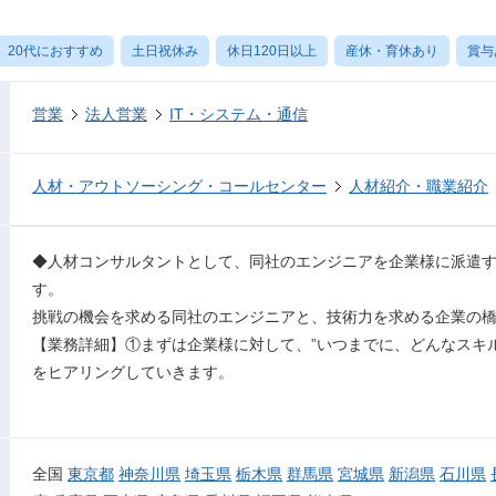
20代におすすめ
土日祝休み
休日120日以上
産休・育休あり
賞与
営業
法人営業
IT・システム・通信
人材・アウトソーシング・コールセンター
人材紹介・職業紹介
◆人材コンサルタントとして、同社のエンジニアを企業様に派遣
す。
挑戦の機会を求める同社のエンジニアと、技術力を求める企業の
【業務詳細】①まずは企業様に対して、”いつまでに、どんなスキ
をヒアリングしていきます。
全国
東京都
神奈川県
埼玉県
栃木県
群馬県
宮城県
新潟県
石川県