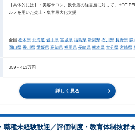
【具体的には】・美容サロン、飲食店の経営層に対して、HOT PEPP
ルメを用いた売上・集客最大化支援
全国
栃木県
北海道
岩手県
宮城県
福島県
新潟県
石川県
長野県
静
岡山県
香川県
愛媛県
高知県
福岡県
長崎県
熊本県
大分県
宮崎県
359～413万円
詳しく見る
界・職種未経験歓迎／評価制度・教育体制抜群