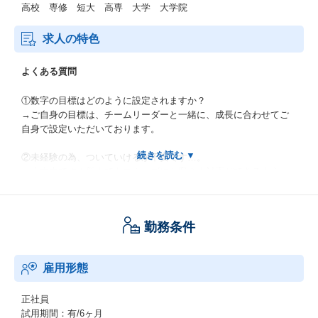
高校 専修 短大 高専 大学 大学院
求人の特色
よくある質問
①数字の目標はどのように設定されますか？
→ご自身の目標は、チームリーダーと一緒に、成長に合わせてご
自身で設定いただいております。
②未経験の為、ついていけるか不安です…。
⇒大丈夫です！新人でもスムーズにお客さま対応ができるよう、
経験豊富なチームリーダーがしっかりサポートしています。
実際に、業界／職種ともに未経験の従業員もご活躍いただいてお
ります。
勤務条件
③子育て中の方は、どのように仕事と育児を両立されています
か。
雇用形態
⇒お迎えに間に合うようにお客さまとのアポイントを調整した
り、お客さまとの
面談後に直帰でお迎えに行くことも可能です。
正社員
試用期間：有/6ヶ月