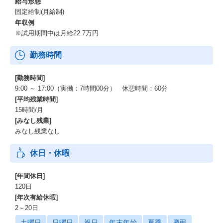
給与形態
固定給制(月給制)
年収例
※試用期間中は月給22.7万円
勤務時間
[勤務時間]
9:00 ～ 17:00（実働：7時間00分） 休憩時間：60分
[平均残業時間]
15時間/月
[みなし残業]
みなし残業なし
休日・休暇
[年間休日]
120日
[年次有給休暇]
2～20日
土曜日
日曜日
祝日
年末年始
夏季
慶弔