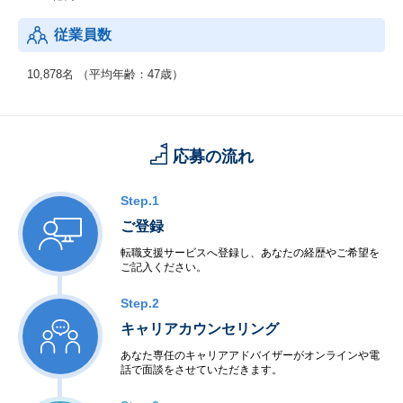
ら株式会社へと組織変更を行い「三井生命保険株式会社」となり
ました。
従業員数
2016年4月には、日本生命保険相互会社との経営統合による新体制
を発足。
10,878名 （平均年齢：47歳）
経営統合から3年経過した2019年4月1日、商号を「大樹生命保険株
式会社」に変更しました。
応募の流れ
Step.1
ご登録
転職支援サービスへ登録し、あなたの経歴やご希望を
ご記入ください。
Step.2
キャリアカウンセリング
あなた専任のキャリアアドバイザーがオンラインや電
話で面談をさせていただきます。