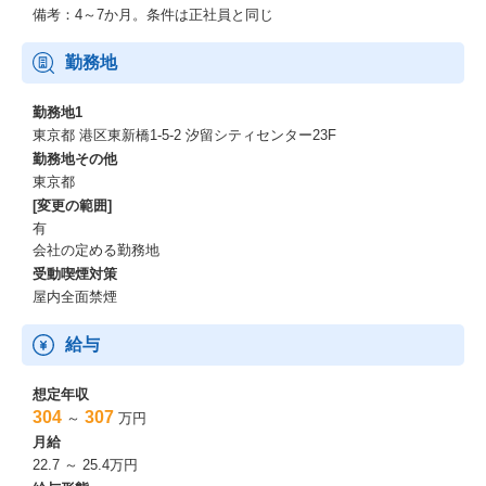
④従業員の方々のご入社理由を教えてください！
備考：4～7か月。条件は正社員と同じ
⇒職場の環境・雰囲気がとても良かったから。従業員の皆さまの
人柄の良さを感じたから。金融知識を身につけ、資格を取得した
勤務地
かったから。etc...
勤務地1
東京都 港区東新橋1-5-2 汐留シティセンター23F
勤務地その他
東京都
[変更の範囲]
有
会社の定める勤務地
受動喫煙対策
屋内全面禁煙
給与
想定年収
304
307
～
万円
月給
22.7 ～ 25.4万円