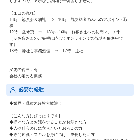
しますので、アポなし訪問は一切ありません。
【１日の流れ】
９時 勉強会＆朝礼 ⇒ 10時 既契約者のみへのアポイント取
得
12時 昼休憩 ⇒ 13時～16時 お客さまへの訪問２、３件
（※お客さまのご要望に応じてオンラインでの説明も促進中で
す）
16時 帰社し事務処理 ⇒ 17時 退社
変更の範囲：有
会社の定める業務
必要な経験
◆業界・職種未経験大歓迎！
【こんな方にぴったりです】
◆様々な方とお話をすることがお好きな方
◆人や社会の役に立ちたいとお考えの方
◆専門知識・スキルを身につけ、成長したい方