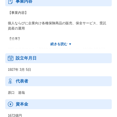
事業内容
【事業内容】
個人ならびに企業向け各種保険商品の販売、保全サービス、受託
資産の運用
【沿革】
同社の前身である「高砂生命保険株式会社」は、1914年4月16日、
東京・銀座街の商店主たちを主な発起人として当時の東京市京橋
設立年月日
区日吉町12番地に創業されました。 1926年11月に高砂生命の大株
主となった三井合名は、団 琢磨ほか6名の新役員を選んで経営権を
1927年 3月 5日
掌握し1927年2月、商号を「三井生命保険株式会社」と改めること
を決議し、同年3月その登記を完了。
代表者
こうして同社は三井財閥傘下の有力企業の一つとして発足しまし
た。
原口 達哉
その後、戦後の混乱や財閥解体などの試練を経て、1947年8月「三
資本金
井生命保険相互会社」として営業を開始した当社は、業界大手の
一角を占めるまでに順調に業容を拡大し、2004年4月、相互会社か
1672億円