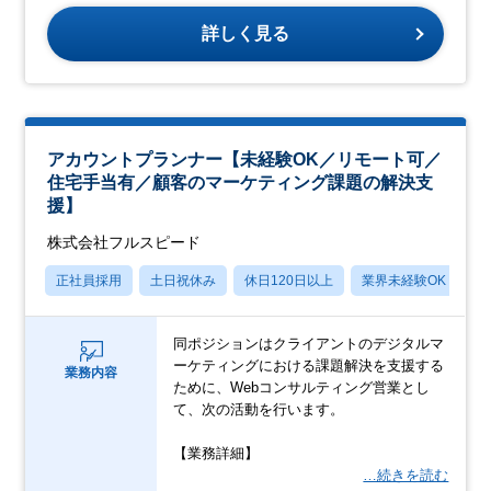
詳しく見る
アカウントプランナー【未経験OK／リモート可／
住宅手当有／顧客のマーケティング課題の解決支
援】
株式会社フルスピード
正社員採用
土日祝休み
休日120日以上
業界未経験OK
産
同ポジションはクライアントのデジタルマ
ーケティングにおける課題解決を支援する
業務内容
ために、Webコンサルティング営業とし
て、次の活動を行います。
【業務詳細】
…続きを読む