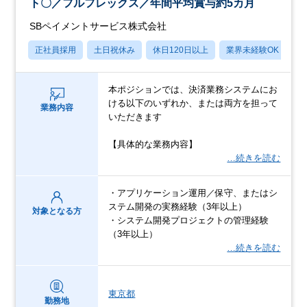
ト〇／フルフレックス／年間平均賞与約5カ月
SBペイメントサービス株式会社
正社員採用
土日祝休み
休日120日以上
業界未経験OK
産
本ポジションでは、決済業務システムにお
ける以下のいずれか、または両方を担って
業務内容
いただきます
【具体的な業務内容】
…続きを読む
・アプリケーション運用／保守、またはシ
ステム開発の実務経験（3年以上）
対象となる方
・システム開発プロジェクトの管理経験
（3年以上）
…続きを読む
東京都
勤務地