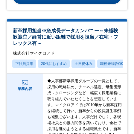
新卒採用担当※急成長データカンパニー～未経験
歓迎◎／経営に近い距離で採用を担当／在宅・フ
レックス有～
株式会社マイクロアド
正社員採用
20代におすすめ
土日祝休み
職種未経験OK
◆人事部新卒採用グループの一員として、
採用の戦略決め、チャネル選定、母集団形
業務内容
成～クロージングなど、幅広く採用業務に
取り組んでいただくことを想定していま
す。マイクロアドでは2010年から新卒採用
を継続して行い、新卒からの役員誕生事例
も複数ございます。人事だけでなく、各現
場社員との協力関係を築いており、全社で
採用を進めようとする組織風土です。新卒