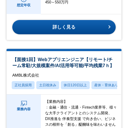
450～550万円
想定年収
詳しく見る
【面接1回】Webアプリエンジニア【リモート/チ
ーム常駐/大規模案件/AI活用等可能/平均残業7ｈ】
AMBL株式会社
正社員採用
土日祝休み
休日120日以上
産休・育休あり
【業務内容】
：金融・通信・流通・Fintech業界等、様々
業務内容
な大手クライアントとのシステム開発、
DX推進を 伴奏型支援 で向き合い、ビジネ
スの根幹を「創る」醍醐味を味わいません