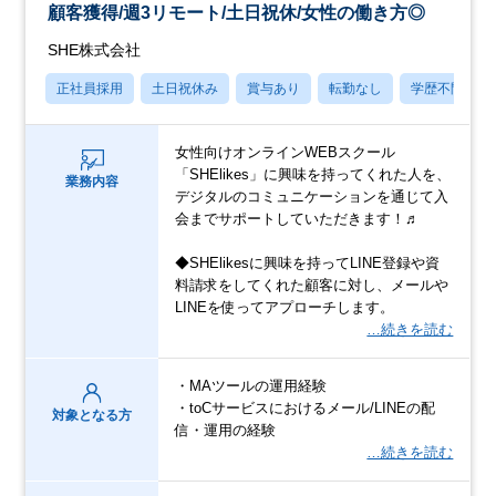
顧客獲得/週3リモート/土日祝休/女性の働き方◎
SHE株式会社
正社員採用
土日祝休み
賞与あり
転勤なし
学歴不問
女性向けオンラインWEBスクール
「SHElikes」に興味を持ってくれた人を、
業務内容
デジタルのコミュニケーションを通じて入
会までサポートしていただきます！♬
◆SHElikesに興味を持ってLINE登録や資
料請求をしてくれた顧客に対し、メールや
LINEを使ってアプローチします。
…続きを読む
・MAツールの運用経験
・toCサービスにおけるメール/LINEの配
対象となる方
信・運用の経験
…続きを読む