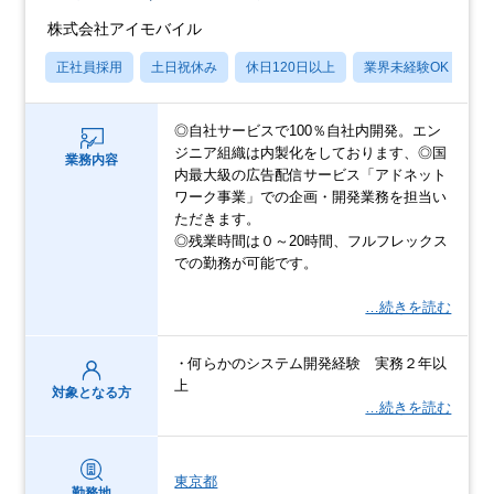
株式会社アイモバイル
正社員採用
土日祝休み
休日120日以上
業界未経験OK
産
◎自社サービスで100％自社内開発。エン
ジニア組織は内製化をしております、◎国
業務内容
内最大級の広告配信サービス「アドネット
ワーク事業」での企画・開発業務を担当い
ただきます。
◎残業時間は０～20時間、フルフレックス
での勤務が可能です。
…続きを読む
・何らかのシステム開発経験 実務２年以
上
対象となる方
…続きを読む
東京都
勤務地