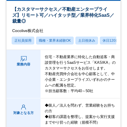
【カスタマーサクセス／不動産エンタープライ
ズ】リモート可／ハイタッチ型／業界特化SaaS／
裁量◎
Cocolive株式会社
正社員採用
職種・業界未経験OK
土日祝休み
休日120日以上
住宅・不動産業界に特化した自動追客・商
談管理を行うSaaSサービス「KASIKA」の
業務内容
カスタマーサクセスをお任せします。
不動産売買仲介会社を中心顧客として、中
小企業・エンタープライズいずれかのチー
ムへの配属を想定。
※担当顧客数：平均40～50社
◆個人／法人を問わず、営業経験をお持ち
の方
対象となる方
◆顧客の課題を整理し、提案から実行支援
までやり切った経験（規模不問）