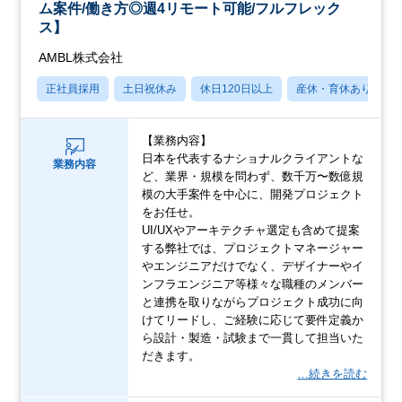
ム案件/働き方◎週4リモート可能/フルフレック
ス】
AMBL株式会社
正社員採用
土日祝休み
休日120日以上
産休・育休あり
【業務内容】
日本を代表するナショナルクライアントな
業務内容
ど、業界・規模を問わず、数千万〜数億規
模の大手案件を中心に、開発プロジェクト
をお任せ。
UI/UXやアーキテクチャ選定も含めて提案
する弊社では、プロジェクトマネージャー
やエンジニアだけでなく、デザイナーやイ
ンフラエンジニア等様々な職種のメンバー
と連携を取りながらプロジェクト成功に向
けてリードし、ご経験に応じて要件定義か
ら設計・製造・試験まで一貫して担当いた
だきます。
…続きを読む