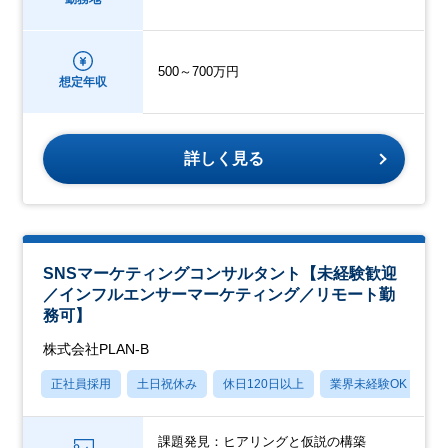
500～700万円
想定年収
詳しく見る
SNSマーケティングコンサルタント【未経験歓迎
／インフルエンサーマーケティング／リモート勤
務可】
株式会社PLAN-B
正社員採用
土日祝休み
休日120日以上
業界未経験OK
産
課題発見：ヒアリングと仮説の構築