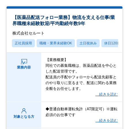
【医薬品配送フォロー業務】物流を支える仕事/業
界職種未経験歓迎/平均勤続年数9年
株式会社セルート
正社員採用
職種・業界未経験OK
土日祝休み
休日120日以上
【業務概要】
同社での募集職種は、医薬品配送を中心と
業務内容
した配送管理です。
配送員の手配やフォローから配送先顧客と
のやり取りに至るまで、配送に関わる業務
全般をお任せします。
…続きを読む
◆普通自動車運転免許（AT限定可）※運転
必須のお仕事です
対象となる方
…続きを読む