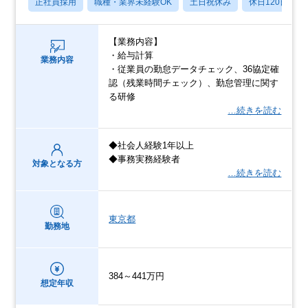
正社員採用
職種・業界未経験OK
土日祝休み
休日120日以上
【業務内容】
・給与計算
業務内容
・従業員の勤怠データチェック、36協定確
認（残業時間チェック）、勤怠管理に関す
る研修
…続きを読む
◆社会人経験1年以上
◆事務実務経験者
対象となる方
…続きを読む
東京都
勤務地
384～441万円
想定年収