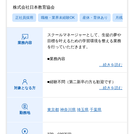
株式会社日本教育協会
正社員採用
職種・業界未経験OK
産休・育休あり
月残業20
スクールマネージャーとして、生徒の夢や
目標を叶えるための学習環境を整える業務
業務内容
を行っていただきます。
■業務内容
…続きを読む
■経験不問（第二新卒の方も歓迎です）
…続きを読む
対象となる方
東京都
神奈川県
埼玉県
千葉県
勤務地