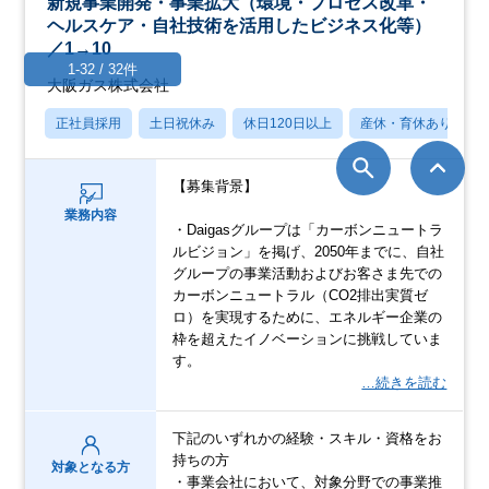
新規事業開発・事業拡大（環境・プロセス改革・
ヘルスケア・自社技術を活用したビジネス化等）
／1→10
1-32 / 32件
大阪ガス株式会社
正社員採用
土日祝休み
休日120日以上
産休・育休あり
【募集背景】
業務内容
・Daigasグループは「カーボンニュートラ
ルビジョン」を掲げ、2050年までに、自社
グループの事業活動およびお客さま先での
カーボンニュートラル（CO2排出実質ゼ
ロ）を実現するために、エネルギー企業の
枠を超えたイノベーションに挑戦していま
す。
…続きを読む
下記のいずれかの経験・スキル・資格をお
持ちの方
対象となる方
・事業会社において、対象分野での事業推