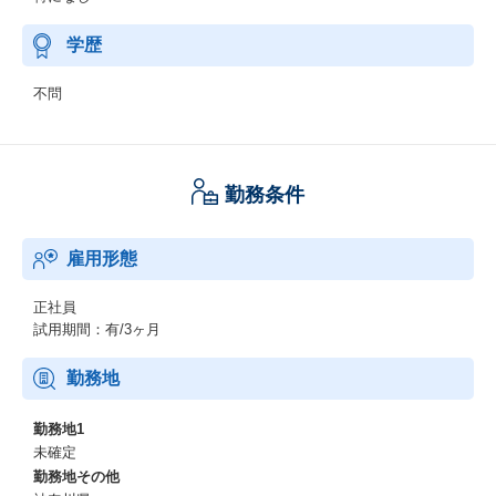
学歴
不問
勤務条件
雇用形態
正社員
試用期間：有/3ヶ月
勤務地
勤務地1
未確定
勤務地その他