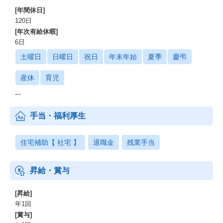
[年間休日]
120日
[年次有給休暇]
6日
土曜日
日曜日
祝日
年末年始
夏季
慶弔
産休
育児
---
手当・福利厚生
住宅補助【 社宅 】
退職金
残業手当
昇給・賞与
[昇給]
年1回
[賞与]