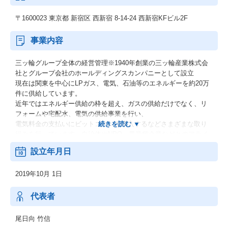
〒1600023 東京都 新宿区 西新宿 8-14-24 西新宿KFビル2F
事業内容
三ッ輪グループ全体の経営管理※1940年創業の三ッ輪産業株式会
社とグループ会社のホールディングスカンパニーとして設立
現在は関東を中心にLPガス、電気、石油等のエネルギーを約20万
件に供給しています。
近年ではエネルギー供給の枠を超え、ガスの供給だけでなく、リ
フォームや宅配水、電気の供給事業を行い、
電気料金の支払いにビットコインを導入するなどさまざまな取り
組みを行っています。自治体やNPO、異業種企業などとのアライ
アンスによって
設立年月日
社会課題解決に資する各種の取り組みを進めています。
三ッ輪ホールディングス株式会社が関わるエネルギー業界全体の
2019年10月 1日
業界規模は
約45兆円（電力約20兆円、石油約20兆円、ガス約4兆円）と、社会
や人々の日常を支え、国内最大級の業界規模となる巨大なインフ
代表者
ラ産業です。
尾日向 竹信