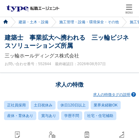
MENU
建築・土木・設備
施工管理・設備・環境保全・その他
施工
建築士 事業拡大へ携われる 三ッ輪ビジネ
スソリューションズ所属
三ッ輪ホールディングス株式会社
お問い合わせ番号：552844 最終確認日：2026年08月07日
求人の特徴
求人の特徴タグの説明
正社員採用
土日祝休み
休日120日以上
業界未経験OK
産休・育休あり
賞与あり
学歴不問
社宅・住宅補助