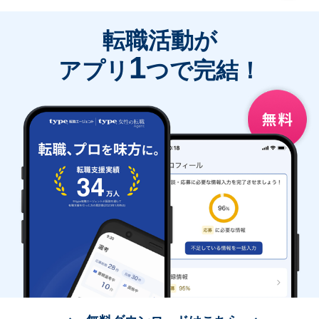
転職活動が
1
アプリ
つで完結！