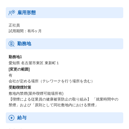
また、評価運用や人財配置の適正な実施をリードし、
雇用形態
組織運営における公正性・透明性の向上に貢献していただきま
す。
正社員
あわせて、原子力部門に限らず同社全体のHRBP機能の強化・高度
試用期間：有/6ヶ月
化にも主体的に関わっていただきます。
勤務地
外部で培われた知見や視点、
原子力部門におけるHRBP経験を活かしながら、
勤務地1
HRBPの役割定義や業務の在り方の整理、
愛知県 名古屋市東区 東新町１
運用の高度化・定着をリードし、
[変更の範囲]
同社全体における人事機能の進化やあり方再定義にも貢献してい
有
ただきます。
会社が定める場所（テレワークを行う場所を含む）
受動喫煙対策
業務にあたっては、
敷地内禁煙(屋外喫煙可能場所有)
現場や事業部門に寄り添いながら実態を的確に把握するととも
【喫煙による従業員の健康被害防止の取り組み】 「就業時間中の
に、
禁煙」および「原則として同社敷地内における禁煙」
人事としての客観的な視点を持ち、
本社人事部門とも連携しながら、
バランスの取れた人事機能を発揮していただくことを期待してい
給与
ます。