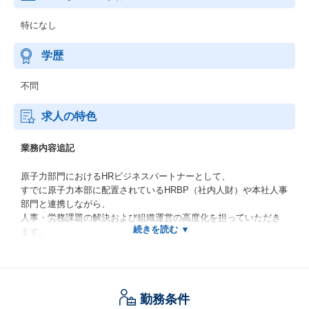
特になし
学歴
不問
求人の特色
業務内容追記
原子力部門におけるHRビジネスパートナーとして、
すでに原子力本部に配置されているHRBP（社内人財）や本社人事
部門と連携しながら、
人事・労務課題の解決および組織運営の高度化を担っていただき
ます。
具体的には、
組織課題の把握・分析を行い、
その結果に基づいた人事施策の企画・実行を通じて、
勤務条件
より良い職場環境の実現を推進していただきます。