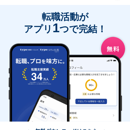
転職活動が
1
アプリ
つで完結！