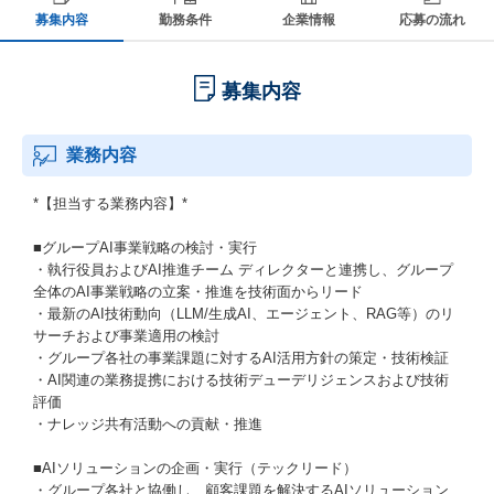
募集内容
勤務条件
企業情報
応募の流れ
募集内容
業務内容
*【担当する業務内容】*
■グループAI事業戦略の検討・実行
・執行役員およびAI推進チーム ディレクターと連携し、グループ
全体のAI事業戦略の立案・推進を技術面からリード
・最新のAI技術動向（LLM/生成AI、エージェント、RAG等）のリ
サーチおよび事業適用の検討
・グループ各社の事業課題に対するAI活用方針の策定・技術検証
・AI関連の業務提携における技術デューデリジェンスおよび技術
評価
・ナレッジ共有活動への貢献・推進
■AIソリューションの企画・実行（テックリード）
・グループ各社と協働し、顧客課題を解決するAIソリューション