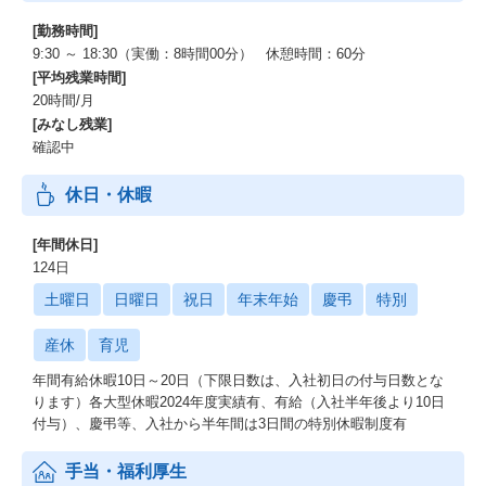
[勤務時間]
9:30 ～ 18:30（実働：8時間00分） 休憩時間：60分
[平均残業時間]
20時間/月
[みなし残業]
確認中
休日・休暇
[年間休日]
124日
土曜日
日曜日
祝日
年末年始
慶弔
特別
産休
育児
年間有給休暇10日～20日（下限日数は、入社初日の付与日数とな
ります）各大型休暇2024年度実績有、有給（入社半年後より10日
付与）、慶弔等、入社から半年間は3日間の特別休暇制度有
手当・福利厚生