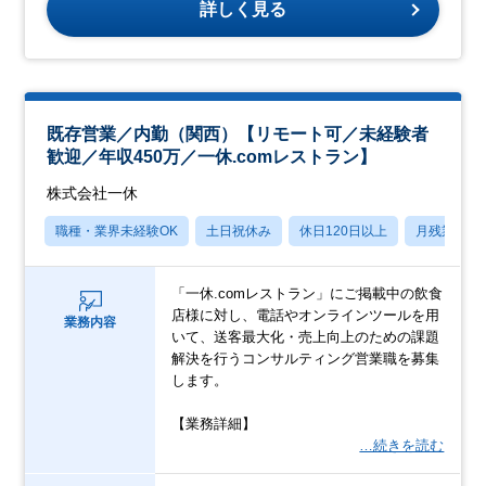
詳しく見る
既存営業／内勤（関西）【リモート可／未経験者
歓迎／年収450万／一休.comレストラン】
株式会社一休
職種・業界未経験OK
土日祝休み
休日120日以上
月残業20
「一休.comレストラン」にご掲載中の飲食
店様に対し、電話やオンラインツールを用
業務内容
いて、送客最大化・売上向上のための課題
解決を行うコンサルティング営業職を募集
します。
【業務詳細】
…続きを読む