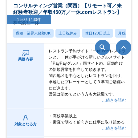
コンサルティング営業（関西）【リモート可／未
経験者歓迎／年収450万／一休.comレストラン】
1-50 / 1430件
株式会社一休
職種・業界未経験OK
土日祝休み
休日120日以上
月残業20
レストラン予約サイト「一休.comレストラ
ンと、一休が手がける新しいグルメサイト
業務内容
「PayPayグルメ」両サイトの、店舗向け
の新規営業を担当して頂きます。
関西地区を中心としたレストランを回り、
卓越したプレーヤーとして３年間ご活躍い
ただきます。
営業は初めてという方も大歓迎です。
…続きを読む
・高校卒業以上
・素直で明るく前向きに仕事に取り組める
対象となる方
…続きを読む