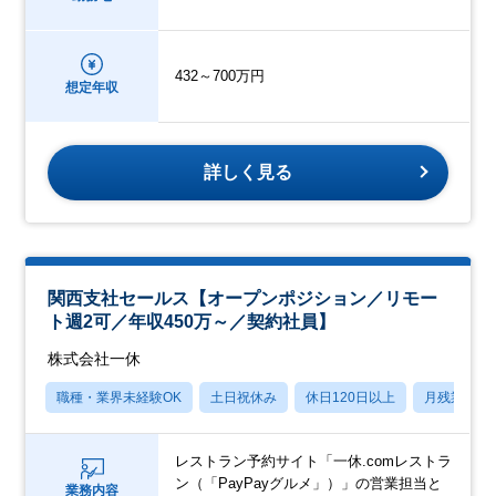
432～700万円
想定年収
詳しく見る
関西支社セールス【オープンポジション／リモー
ト週2可／年収450万～／契約社員】
株式会社一休
職種・業界未経験OK
土日祝休み
休日120日以上
月残業20
レストラン予約サイト「一休.comレストラ
ン（「PayPayグルメ」）」の営業担当と
業務内容