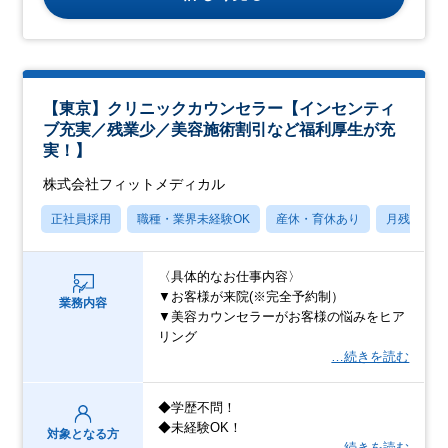
【東京】クリニックカウンセラー【インセンティ
ブ充実／残業少／美容施術割引など福利厚生が充
実！】
株式会社フィットメディカル
正社員採用
職種・業界未経験OK
産休・育休あり
月残業20
〈具体的なお仕事内容〉
▼お客様が来院(※完全予約制）
業務内容
▼美容カウンセラーがお客様の悩みをヒア
リング
…続きを読む
◆学歴不問！
◆未経験OK！
対象となる方
…続きを読む