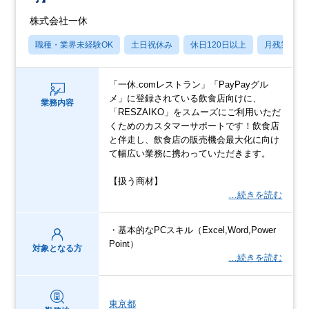
株式会社一休
職種・業界未経験OK
土日祝休み
休日120日以上
月残業20
「一休.comレストラン」「PayPayグル
メ」に登録されている飲食店向けに、
業務内容
「RESZAIKO」をスムーズにご利用いただ
くためのカスタマーサポートです！飲食店
と伴走し、飲食店の販売機会最大化に向け
て幅広い業務に携わっていただきます。
【扱う商材】
…続きを読む
・基本的なPCスキル（Excel,Word,Power
Point）
対象となる方
…続きを読む
東京都