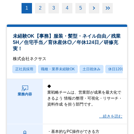
1
2
3
4
5
未経験OK【事務】服装・髪型・ネイル自由／残業
5H／住宅手当／育休産休◎／年休124日／研修充
実！
株式会社ネクサス
正社員採用
職種・業界未経験OK
土日祝休み
休日120日以上
◆
業戦略チームは、営業部が成果を最大化で
業務内容
きるよう 情報の整理・可視化・リサーチ・
資料作成 を担う部門です。
…続きを読む
・基本的なPC操作ができる方