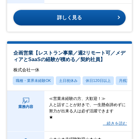
詳しく見る
企画営業【レストラン事業／週2リモート可／メデ
ィアとSaaSの経験が積める／契約社員】
株式会社一休
職種・業界未経験OK
土日祝休み
休日120日以上
月残業20
≪営業未経験の方、大歓迎！≫
人と話すことが好きで、一生懸命諦めずに
業務内容
努力が出来る人は必ず活躍できます
★
…続きを読む