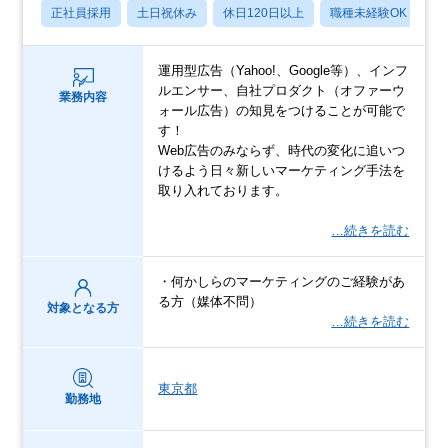
正社員採用
土日祝休み
休日120日以上
職種未経験OK
産
運用型広告（Yahoo!、Google等）、インフ
ルエンサー、自社プロダクト（オファーウ
業務内容
ォール広告）の知見をつけることが可能で
す！
Web広告のみならず、時代の変化に追いつ
けるよう日々新しいマーケティング手法を
取り入れております。
…続きを読む
・何かしらのマーケティングのご経験があ
る方（媒体不問）
対象となる方
…続きを読む
東京都
勤務地