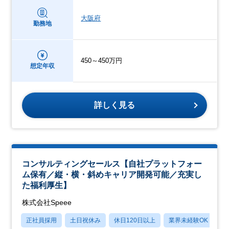
大阪府
勤務地
450～450万円
想定年収
詳しく見る
コンサルティングセールス【自社プラットフォー
ム保有／縦・横・斜めキャリア開発可能／充実し
た福利厚生】
株式会社Speee
正社員採用
土日祝休み
休日120日以上
業界未経験OK
産