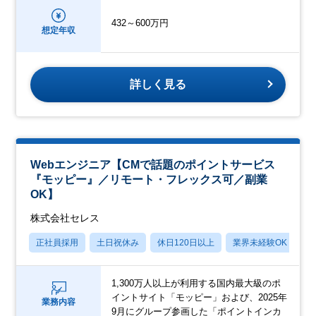
432～600万円
想定年収
詳しく見る
Webエンジニア【CMで話題のポイントサービス
『モッピー』／リモート・フレックス可／副業
OK】
株式会社セレス
正社員採用
土日祝休み
休日120日以上
業界未経験OK
産
1,300万人以上が利用する国内最大級のポ
イントサイト「モッピー」および、2025年
業務内容
9月にグループ参画した「ポイントインカ