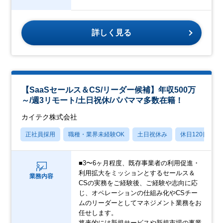
詳しく見る
【SaaSセールス＆CS/リーダー候補】年収500万
～/週3リモート/土日祝休/パパママ多数在籍！
カイテク株式会社
正社員採用
職種・業界未経験OK
土日祝休み
休日120日以上
■3〜6ヶ月程度、既存事業者の利用促進・
利用拡大をミッションとするセールス＆
業務内容
CSの実務をご経験後、ご経験や志向に応
じ、オペレーションの仕組み化やCSチー
ムのリーダーとしてマネジメント業務をお
任せします。
将来的には新規サービスや新規市場の事業