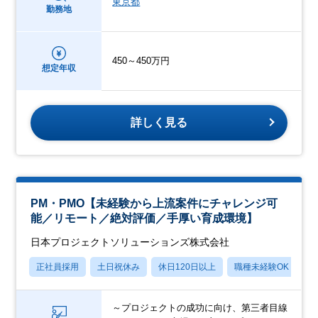
東京都
勤務地
450～450万円
想定年収
詳しく見る
PM・PMO【未経験から上流案件にチャレンジ可
能／リモート／絶対評価／手厚い育成環境】
日本プロジェクトソリューションズ株式会社
正社員採用
土日祝休み
休日120日以上
職種未経験OK
産
～プロジェクトの成功に向け、第三者目線