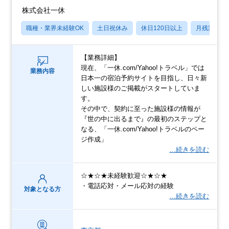
株式会社一休
職種・業界未経験OK
土日祝休み
休日120日以上
月残業20
【業務詳細】
現在、「一休.com/Yahoo!トラベル」では
業務内容
日本一の宿泊予約サイトを目指し、日々新
しい施設様のご掲載がスタートしていま
す。
その中で、契約に至った施設様の情報が
『世の中に出るまで』の最初のステップと
なる、「一休.com/Yahoo!トラベルのペー
ジ作成」
…続きを読む
☆★☆★未経験歓迎☆★☆★
・電話応対・メール応対の経験
対象となる方
…続きを読む