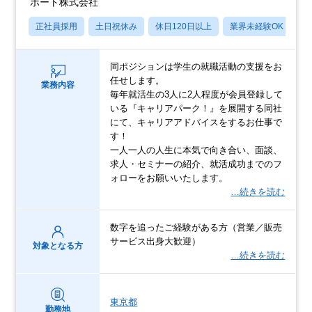
ポート株式会社
正社員採用
土日祝休み
休日120日以上
業界未経験OK
産
同ポジションは学生の就職活動の支援をお
任せします。
業務内容
毎年就活生の3人に2人程度が会員登録して
いる『キャリアパーク！』を展開する同社
にて、キャリアアドバイスをするお仕事で
す！
一人一人の人生に本気で向き合い、面談、
求人・セミナーの紹介、就活成功までのフ
ォローをお願いいたします。
…続きを読む
数字を追ったご経験がある方（営業／販売
サービス出身大歓迎）
対象となる方
…続きを読む
東京都
勤務地