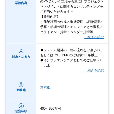
のPMOという立場から主にITプロジェクト
業務内容
マネジメントに関するコンサルティングを
ご担当いただきます～
【業務内容】
：作業計画の作成／進捗管理、課題管理／
予算・納期の管理／エンジニアとの調整／
クライアント折衝／ベンダー折衝等
…続きを読む
◆システム開発の一連の流れをご存じの方
もしくはPM・PMOのご経験※1年以上
対象となる方
◆インフラエンジニアとしてのご経験（1
年以上）
…続きを読む
東京都
勤務地
400～850万円
想定年収