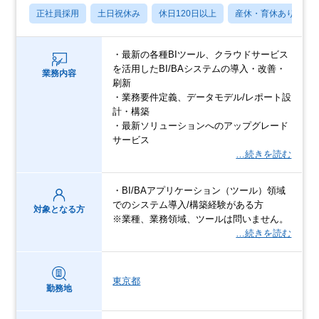
正社員採用
土日祝休み
休日120日以上
産休・育休あり
・最新の各種BIツール、クラウドサービス
を活用したBI/BAシステムの導入・改善・
業務内容
刷新
・業務要件定義、データモデル/レポート設
計・構築
・最新ソリューションへのアップグレード
サービス
…続きを読む
・BI/BAアプリケーション（ツール）領域
でのシステム導入/構築経験がある方
対象となる方
※業種、業務領域、ツールは問いません。
…続きを読む
東京都
勤務地