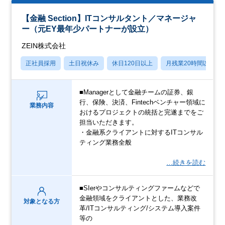
【金融 Section】ITコンサルタント／マネージャ
ー（元EY最年少パートナーが設立）
ZEIN株式会社
正社員採用
土日祝休み
休日120日以上
月残業20時間以内
■Managerとして金融チームの証券、銀
行、保険、決済、Fintechベンチャー領域に
業務内容
おけるプロジェクトの統括と完遂までをご
担当いただきます。
・金融系クライアントに対するITコンサル
ティング業務全般
…続きを読む
■SIerやコンサルティングファームなどで
金融領域をクライアントとした、業務改
対象となる方
革/ITコンサルティング/システム導入案件
等の