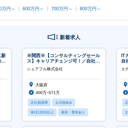
00万円～
600万円～
700万円～
800万円～
新着求人
二新
※関西※【コンサルティングセール
I
のマ
ス】キャリアチェンジ可！／自社サ
自
修充
ービス『シェアフル』の営業
に
シェアフル株式会社
エ
大阪府
400万~571万
正社員採用
土日祝休み
休日120日以上
産休・育休あり
賞与あり