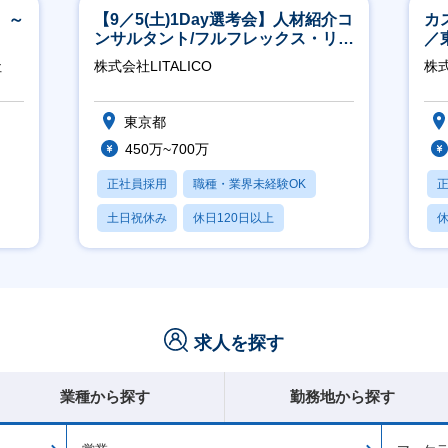
 ～
【9／5(土)1Day選考会】人材紹介コ
カ
ンサルタント/フルフレックス・リモ
／
ート/育休最長6年取得可
社
株式会社LITALICO
株式
東京都
450万~700万
正社員採用
職種・業界未経験OK
土日祝休み
休日120日以上
休
産休・育休あり
月
求人を探す
業種から探す
勤務地から探す