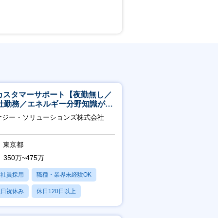
Tカスタマーサポート【夜勤無し／
社勤務／エネルギー分野知識が身
つきます】
ナジー・ソリューションズ株式会社
東京都
350万~475万
正社員採用
職種・業界未経験OK
土日祝休み
休日120日以上
産休・育休あり