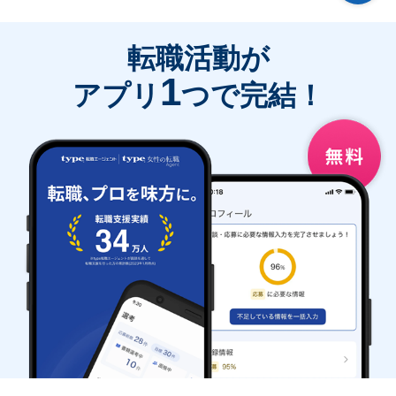
転職活動が
1
アプリ
つで完結！