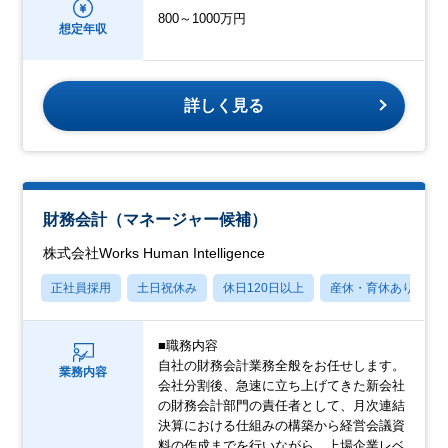
800～1000万円
想定年収
詳しく見る
財務会計（マネージャー候補）
株式会社Works Human Intelligence
正社員採用
土日祝休み
休日120日以上
産休・育休あり
■職務内容
自社の財務会計業務全般をお任せします。
業務内容
会社分割後、急速に立ち上げてきた新会社
の財務会計部門の責任者として、月次連結
決算における仕組みの構築から経営会議資
料の作成までを行いながら、上場企業レベ