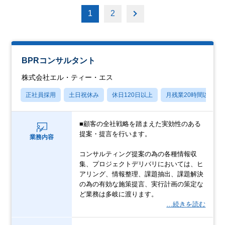
1
2
BPRコンサルタント
株式会社エル・ティー・エス
正社員採用
土日祝休み
休日120日以上
月残業20時間以内
■顧客の全社戦略を踏まえた実効性のある
提案・提言を行います。
業務内容
コンサルティング提案の為の各種情報収
集、プロジェクトデリバリにおいては、ヒ
アリング、情報整理、課題抽出、課題解決
の為の有効な施策提言、実行計画の策定な
ど業務は多岐に渡ります。
…続きを読む