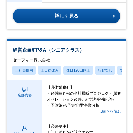
詳しく見る
経営企画/FP&A（シニアクラス）
セーフィー株式会社
正社員採用
土日祝休み
休日120日以上
転勤なし
学歴不
【具体業務例】
・経営陣直轄の全社横断プロジェクト(業務
業務内容
オペレーション改善、経営基盤強化等)
・予算策定/予実管理/事業分析
…続きを読む
【必須要件】
下記いずれかに該当する方