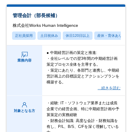
管理会計（部長候補）
株式会社Works Human Intelligence
正社員採用
土日祝休み
休日120日以上
産休・育休あり
● 中期経営計画の策定と推進:
・全社レベルでの翌3年間の中期経営計画
業務内容
策定プロセス全体を主導する。
・策定にあたり、各部門と連携し、中期経
営計画上の目標設定とアクションプランを
構築する。
…続きを読む
・経験: IT・ソフトウェア業界または成長
企業での経営企画、特に中期経営計画や予
対象となる方
算策定の実務経験
・財務会計知識: 高度な会計・財務知識を
有し、P/L、B/S、C/Fを深く理解している