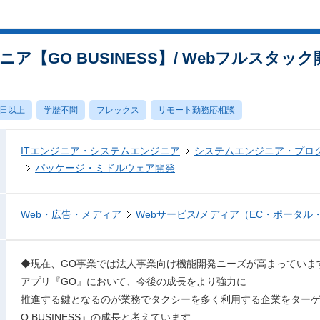
ア【GO BUSINESS】/ Webフルスタック
0日以上
学歴不問
フレックス
リモート勤務応相談
ITエンジニア・システムエンジニア
システムエンジニア・プロ
パッケージ・ミドルウェア開発
Web・広告・メディア
Webサービス/メディア（EC・ポータル
◆現在、GO事業では法人事業向け機能開発ニーズが高まっていま
アプリ『GO』において、今後の成長をより強力に
推進する鍵となるのが業務でタクシーを多く利用する企業をターゲ
O BUSINESS』の成長と考えています