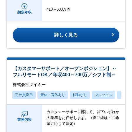
410～500万円
想定年収
詳しく見る
【カスタマーサポート／オープンポジション】～
フルリモートOK／年収400～700万／シフト制～
株式会社タイミー
正社員採用
産休・育休あり
転勤なし
フレックス
リモー
カスタマーサポート部にて、以下いずれか
の業務をお任せします。（※ご経験・ご希
業務内容
望に応じて決定）