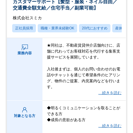
カスタマーサポート【髪型・服装・ネイル自由／
交通費全額支給／住宅手当／副業可能】
株式会社スミカ
正社員採用
職種・業界未経験OK
20代におすすめ
産休・育
★同社は、不動産賃貸仲介店舗向けに、店
舗に代わってお客様対応を代行する集客支
業務内容
援サービスを展開しています。
入社後まずは、個人のお問い合わせのお電
話やチャットを通じて希望条件のヒアリン
グ、物件のご提案、内見案内などを行いま
す。
…続きを読む
◆明るくコミュニケーションを取ることが
できる方
対象となる方
◆成長の意欲がある方
…続きを読む