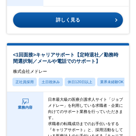
詳しく見る
<1回面接>キャリアサポート【定時退社／勤務時
間選択制／メールや電話でのサポート】
株式会社メドレー
正社員採用
土日祝休み
休日120日以上
業界未経験OK
産
日本最大級の医療介護求人サイト「ジョブ
メドレー」を利用している求職者・企業に
業務内容
向けてのサポート業務を行っていただきま
す。
求職者の転職成功までのお手伝いをする
『キャリアサポート』と、採用活動をして
いる医療法人のお手伝いをする『キャリア