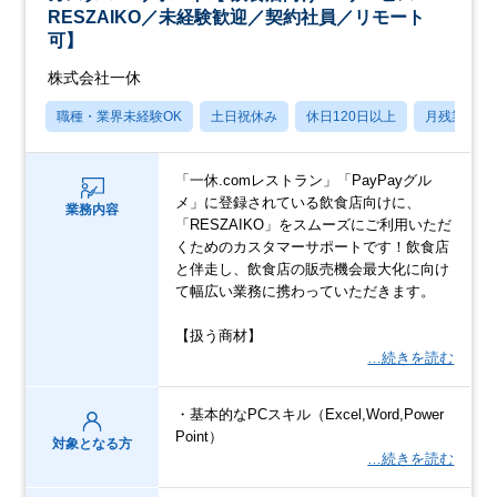
RESZAIKO／未経験歓迎／契約社員／リモート
可】
株式会社一休
職種・業界未経験OK
土日祝休み
休日120日以上
月残業20
「一休.comレストラン」「PayPayグル
メ」に登録されている飲食店向けに、
業務内容
「RESZAIKO」をスムーズにご利用いただ
くためのカスタマーサポートです！飲食店
と伴走し、飲食店の販売機会最大化に向け
て幅広い業務に携わっていただきます。
【扱う商材】
…続きを読む
・基本的なPCスキル（Excel,Word,Power
Point）
対象となる方
…続きを読む