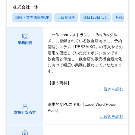
株式会社一休
職種・業界未経験OK
土日祝休み
休日120日以上
月残業20
「一休.comレストラン」「PayPayグル
メ」に登録されている飲食店向けに、予約
業務内容
管理システム「RESZAIKO」の導入やその
活用を促進していただくポジションです！
飲食店と伴走し、飲食店の販売機会最大化
に向けて幅広い業務に携わっていただきま
す。
【扱う商材】
…続きを読む
基本的なPCスキル（Excel,Word,Power
Point）
対象となる方
…続きを読む