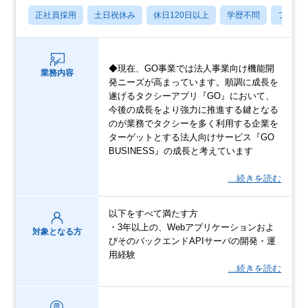
正社員採用
土日祝休み
休日120日以上
学歴不問
フレッ
◆現在、GO事業では法人事業向け機能開
業務内容
発ニーズが高まっています。順調に成長を
遂げるタクシーアプリ『GO』において、
今後の成長をより強力に推進する鍵となる
のが業務でタクシーを多く利用する企業を
ターゲットとする法人向けサービス『GO
BUSINESS』の成長と考えています
…続きを読む
以下をすべて満たす方
・3年以上の、Webアプリケーションおよ
対象となる方
びそのバックエンドAPIサーバの開発・運
用経験
…続きを読む