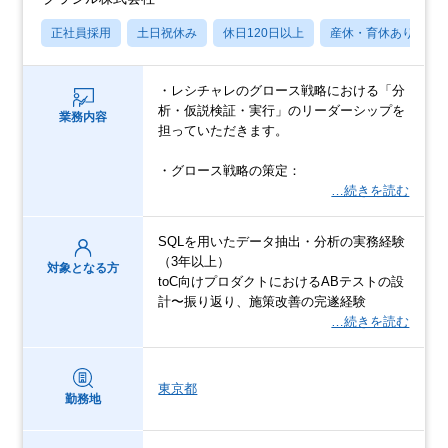
正社員採用
土日祝休み
休日120日以上
産休・育休あり
・レシチャレのグロース戦略における「分
析・仮説検証・実行」のリーダーシップを
業務内容
担っていただきます。
・グロース戦略の策定：
…続きを読む
SQLを用いたデータ抽出・分析の実務経験
（3年以上）
対象となる方
toC向けプロダクトにおけるABテストの設
計〜振り返り、施策改善の完遂経験
…続きを読む
東京都
勤務地