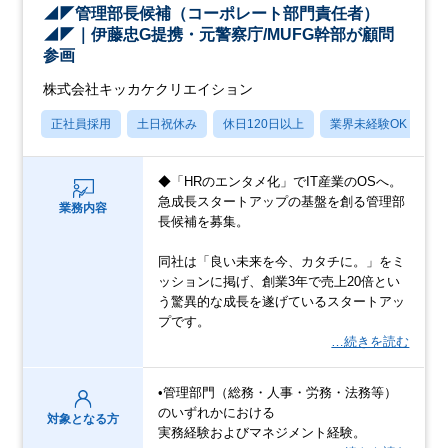
◢◤管理部長候補（コーポレート部門責任者）
◢◤｜伊藤忠G提携・元警察庁/MUFG幹部が顧問
参画
株式会社キッカケクリエイション
正社員採用
土日祝休み
休日120日以上
業界未経験OK
産
◆「HRのエンタメ化」でIT産業のOSへ。
急成長スタートアップの基盤を創る管理部
業務内容
長候補を募集。
同社は「良い未来を今、カタチに。」をミ
ッションに掲げ、創業3年で売上20倍とい
う驚異的な成長を遂げているスタートアッ
プです。
…続きを読む
•管理部門（総務・人事・労務・法務等）
のいずれかにおける
対象となる方
実務経験およびマネジメント経験。