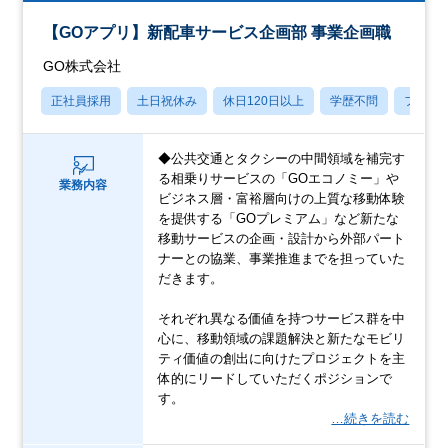
【GOアプリ】新配車サービス企画部 事業企画職
GO株式会社
正社員採用
土日祝休み
休日120日以上
学歴不問
フレッ
◆公共交通とタクシーの中間領域を補完す
る相乗りサービスの「GOエコノミー」や
業務内容
ビジネス層・富裕層向けの上質な移動体験
を提供する「GOプレミアム」など新たな
移動サービスの企画・設計から外部パート
ナーとの協業、事業推進までを担っていた
だきます。
それぞれ異なる価値を持つサービス群を中
心に、移動領域の課題解決と新たなモビリ
ティ価値の創出に向けたプロジェクトを主
体的にリードしていただくポジションで
す。
…続きを読む