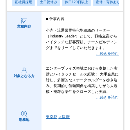
正社員採用
土日祝休み
休日120日以上
産休・育休あり
■ 仕事内容
業務内容
小売・流通業界特化型組織のリーダー
（Industry Leader）として、戦略立案から
ハイタッチな顧客深耕、チームビルディン
グまでをリードしていただきます。
…続きを読む
エンタープライズ領域における卓越した実
績とハイタッチセールス経験： 大手企業に
対象となる方
対し、多層的なステークホルダーを巻き込
み、長期的な信頼関係を構築しながら大規
模・複雑な案件をクローズした実績。
…続きを読む
東京都
大阪府
勤務地