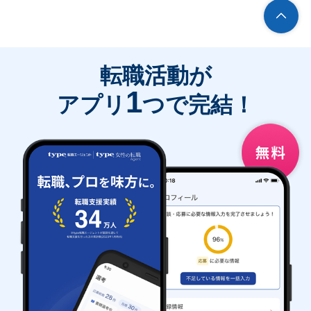
転職活動が
1
アプリ
つで完結！