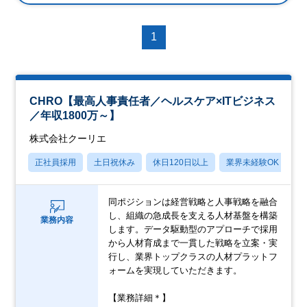
1
CHRO【最高人事責任者／ヘルスケア×ITビジネス
／年収1800万～】
株式会社クーリエ
正社員採用
土日祝休み
休日120日以上
業界未経験OK
産
同ポジションは経営戦略と人事戦略を融合
し、組織の急成長を支える人材基盤を構築
業務内容
します。データ駆動型のアプローチで採用
から人材育成まで一貫した戦略を立案・実
行し、業界トップクラスの人材プラットフ
ォームを実現していただきます。
【業務詳細＊】