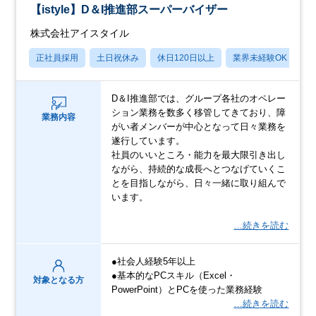
【istyle】D＆I推進部スーパーバイザー
株式会社アイスタイル
正社員採用
土日祝休み
休日120日以上
業界未経験OK
産
D＆I推進部では、グループ各社のオペレー
ション業務を数多く移管してきており、障
業務内容
がい者メンバーが中心となって日々業務を
遂行しています。
社員のいいところ・能力を最大限引き出し
ながら、持続的な成長へとつなげていくこ
とを目指しながら、日々一緒に取り組んで
います。
…続きを読む
●社会人経験5年以上
●基本的なPCスキル（Excel・
対象となる方
PowerPoint）とPCを使った業務経験
…続きを読む