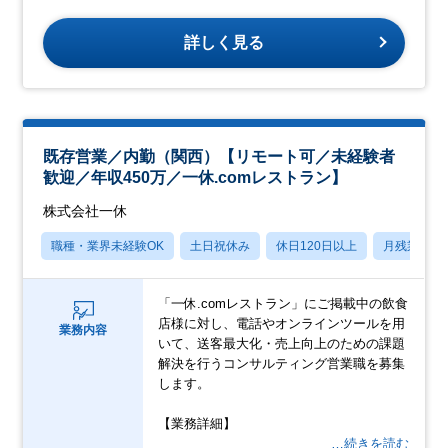
詳しく見る
既存営業／内勤（関西）【リモート可／未経験者
歓迎／年収450万／一休.comレストラン】
株式会社一休
職種・業界未経験OK
土日祝休み
休日120日以上
月残業20
「一休.comレストラン」にご掲載中の飲食
店様に対し、電話やオンラインツールを用
業務内容
いて、送客最大化・売上向上のための課題
解決を行うコンサルティング営業職を募集
します。
【業務詳細】
…続きを読む