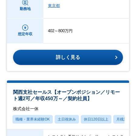
東京都
勤務地
402～800万円
想定年収
詳しく見る
関西支社セールス【オープンポジション／リモー
ト週2可／年収450万～／契約社員】
株式会社一休
職種・業界未経験OK
土日祝休み
休日120日以上
月残業20