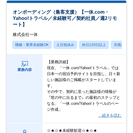
オンボーディング（集客支援）【一休.com・
Yahoo!トラベル／未経験可／契約社員／週2リモ
ート】
株式会社一休
職種・業界未経験OK
土日祝休み
休日120日以上
月残業20
【業務詳細】
現在、「一休.com/Yahoo!トラベル」では
業務内容
日本一の宿泊予約サイトを目指し、日々新
しい施設様のご掲載がスタートしていま
す。
その中で、契約に至った施設様の情報が
『世の中に出るまで』の最初のステップと
なる、「一休.com/Yahoo!トラベルのペー
ジ作成」
…続きを読む
☆★☆★未経験歓迎☆★☆★