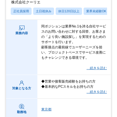
株式会社クーリエ
正社員採用
土日祝休み
休日120日以上
業界未経験OK
産
同ポジションは業界No.1を誇る自社サービ
スのお問い合わせに対する回答、お客さま
業務内容
の「より良い施設探し」を実現するための
サポートを行います。
顧客接点の最前線でユーザーニーズを拾
い、プロジェクトベースでサービス改善に
もチャレンジできる環境です。
…続きを読む
◆営業や接客販売経験をお持ちの方
◆基本的なPCスキルをお持ちの方
対象となる方
…続きを読む
東京都
勤務地