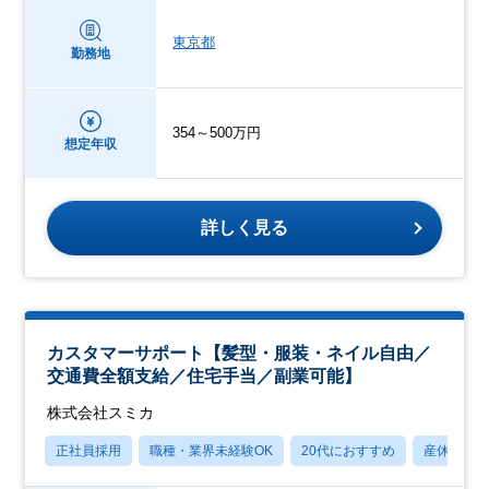
東京都
勤務地
354～500万円
想定年収
詳しく見る
カスタマーサポート【髪型・服装・ネイル自由／
交通費全額支給／住宅手当／副業可能】
株式会社スミカ
正社員採用
職種・業界未経験OK
20代におすすめ
産休・育