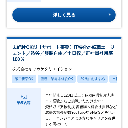
詳しく見る
未経験OK◎【サポート事務】IT特化の転職エージ
ェント／渋⾕／服装⾃由／土日祝／正社員登用率
100％
株式会社キッカケクリエイション
第二新卒OK
職種・業界未経験OK
20代におすすめ
土日祝休
＊年間休⽇120⽇以上！各種休暇制度充実
＊未経験からご挑戦いただけます！
業務内容
資格取得⽀援制度‧書籍購⼊費会社負担など
成⻑の機会多数YouTubeやSNSなどを活⽤
し、ITエンジニアに多彩なキャリアを提供
する同社にて