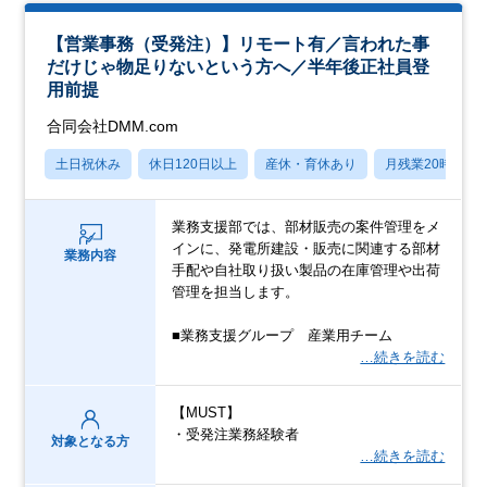
【営業事務（受発注）】リモート有／言われた事
だけじゃ物足りないという方へ／半年後正社員登
用前提
合同会社DMM.com
土日祝休み
休日120日以上
産休・育休あり
月残業20時間以
業務支援部では、部材販売の案件管理をメ
インに、発電所建設・販売に関連する部材
業務内容
手配や自社取り扱い製品の在庫管理や出荷
管理を担当します。
■業務支援グループ 産業用チーム
…続きを読む
【MUST】
・受発注業務経験者
対象となる方
…続きを読む