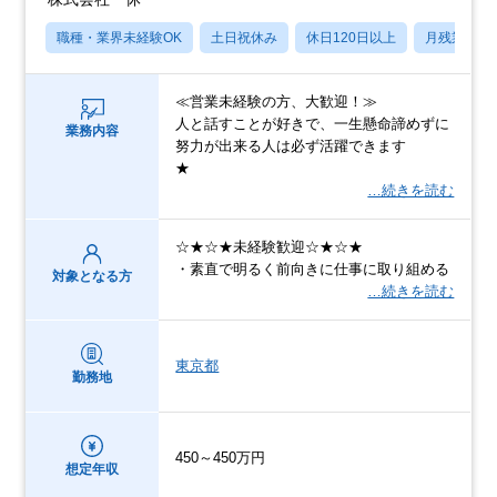
職種・業界未経験OK
土日祝休み
休日120日以上
月残業20
≪営業未経験の方、大歓迎！≫
人と話すことが好きで、一生懸命諦めずに
業務内容
努力が出来る人は必ず活躍できます
★
…続きを読む
☆★☆★未経験歓迎☆★☆★
・素直で明るく前向きに仕事に取り組める
対象となる方
…続きを読む
東京都
勤務地
450～450万円
想定年収