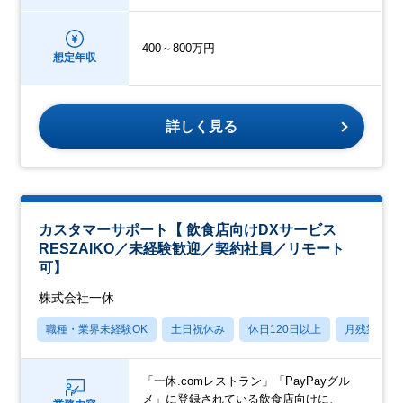
400～800万円
想定年収
詳しく見る
カスタマーサポート【 飲食店向けDXサービス
RESZAIKO／未経験歓迎／契約社員／リモート
可】
株式会社一休
職種・業界未経験OK
土日祝休み
休日120日以上
月残業20
「一休.comレストラン」「PayPayグル
メ」に登録されている飲食店向けに、