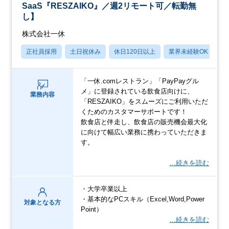
SaaS『RESZAIKO』／週2リモート可／転勤無
し】
株式会社一休
正社員採用
土日祝休み
休日120日以上
業界未経験OK
産
「一休.comレストラン」「PayPayグル
メ」に登録されている飲食店向けに、
業務内容
「RESZAIKO」をスムーズにご利用いただ
くためのカスタマーサポートです！
飲食店と伴走し、飲食店の販売機会最大化
に向けて幅広い業務に携わっていただきま
す。
…続きを読む
・大学卒業以上
・基本的なPCスキル（Excel,Word,Power
対象となる方
Point）
…続きを読む