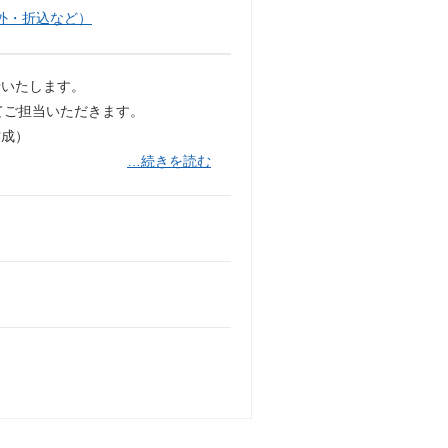
外・折込など）
せいたします。
てご担当いただきます。
作成）
…続きを読む