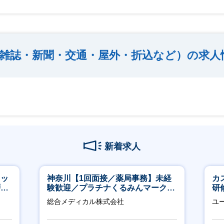
雑誌・新聞・交通・屋外・折込など）の求人
新着求人
タッ
神奈川【1回面接／薬局事務】未経
カ
層歓
験歓迎／プラチナくるみんマーク取
研
得／月平均残業13h／年休126日
約
総合メディカル株式会社
ユ