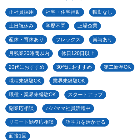
正社員採用
社宅・住宅補助
転勤なし
土日祝休み
学歴不問
上場企業
産休・育休あり
フレックス
賞与あり
月残業20時間以内
休日120日以上
20代におすすめ
30代におすすめ
第二新卒OK
職種未経験OK
業界未経験OK
職種・業界未経験OK
スタートアップ
副業応相談
パパママ社員活躍中
リモート勤務応相談
語学力を活かせる
面接1回