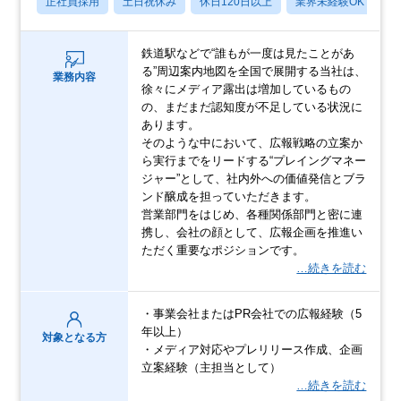
正社員採用
土日祝休み
休日120日以上
業界未経験OK
産
鉄道駅などで“誰もが一度は見たことがあ
る”周辺案内地図を全国で展開する当社は、
業務内容
徐々にメディア露出は増加しているもの
の、まだまだ認知度が不足している状況に
あります。
そのような中において、広報戦略の立案か
ら実行までをリードする“プレイングマネー
ジャー”として、社内外への価値発信とブラ
ンド醸成を担っていただきます。
営業部門をはじめ、各種関係部門と密に連
携し、会社の顔として、広報企画を推進い
ただく重要なポジションです。
…続きを読む
・事業会社またはPR会社での広報経験（5
年以上）
対象となる方
・メディア対応やプレリリース作成、企画
立案経験（主担当として）
…続きを読む