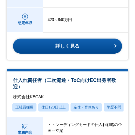
420～640万円
想定年収
詳しく見る
仕入れ責任者（二次流通・ToC向けEC出身者歓
迎）
株式会社KECAK
正社員採用
休日120日以上
産休・育休あり
学歴不問
社
・トレーディングカードの仕入れ戦略の企
画～立案
業務内容