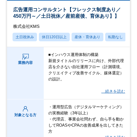
広告運用コンサルタント【フレックス制度あり／
450万円～／土日祝休／産前産後、育休あり】】
株式会社KMS
土日祝休み
休日120日以上
産休・育休あり
転勤なし
学
■インハウス運用体制の構築
新規タイトルのリリースに向け、外部代理
業務内容
店を介さない自社運用フロー（計測環境、
クリエイティブ改善サイクル、媒体選定）
の設計。
…続きを読む
・運用型広告（デジタルマーケティング）
の実務経験（3年以上）
対象となる方
・代理店、事業会社問わず、自ら手を動か
してROASやCPAの改善成果を出してきた
方