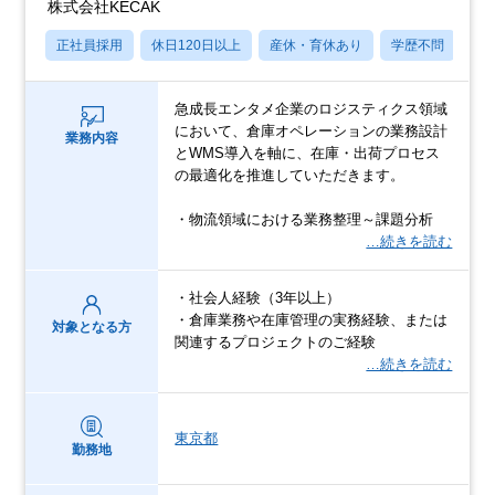
株式会社KECAK
正社員採用
休日120日以上
産休・育休あり
学歴不問
社
急成長エンタメ企業のロジスティクス領域
において、倉庫オペレーションの業務設計
業務内容
とWMS導入を軸に、在庫・出荷プロセス
の最適化を推進していただきます。
・物流領域における業務整理～課題分析
…続きを読む
・社会人経験（3年以上）
・倉庫業務や在庫管理の実務経験、または
対象となる方
関連するプロジェクトのご経験
…続きを読む
東京都
勤務地