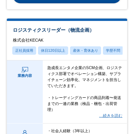
ロジスティクスリーダー（物流企画）
株式会社KECAK
正社員採用
休日120日以上
産休・育休あり
学歴不問
社
急成長エンタメ企業のSCM企画、ロジステ
ィクス部署でオペレーション構築、サプラ
業務内容
イチェーン効率化、マネジメントを担当し
ていただきます。
・トレーディングカードの商品到着〜発送
までの一連の業務（検品・梱包・出荷管
理）
…続きを読む
・社会人経験（3年以上）