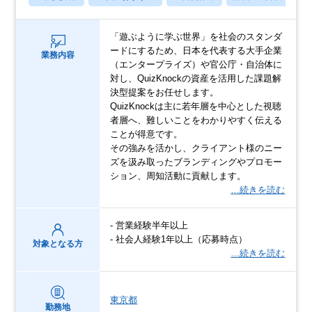
「遊ぶように学ぶ世界」を社会のスタンダ
ードにするため、日本を代表する大手企業
業務内容
（エンタープライズ）や官公庁・自治体に
対し、QuizKnockの資産を活用した課題解
決型提案をお任せします。
QuizKnockは主に若年層を中心とした視聴
者層へ、難しいことをわかりやすく伝える
ことが得意です。
その強みを活かし、クライアント様のニー
ズを汲み取ったブランディングやプロモー
ション、周知活動に貢献します。
…続きを読む
- 営業経験半年以上
- 社会人経験1年以上（応募時点）
対象となる方
…続きを読む
東京都
勤務地