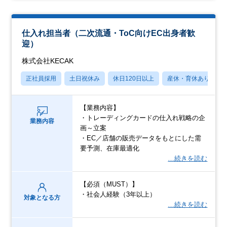
仕入れ担当者（二次流通・ToC向けEC出身者歓
迎）
株式会社KECAK
正社員採用
土日祝休み
休日120日以上
産休・育休あり
【業務内容】
・トレーディングカードの仕入れ戦略の企
業務内容
画～立案
・EC／店舗の販売データをもとにした需
要予測、在庫最適化
…続きを読む
【必須（MUST）】
・社会人経験（3年以上）
対象となる方
…続きを読む