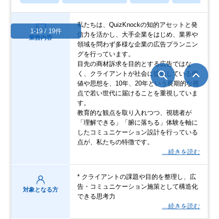
私たちは、QuizKnockの知的アセットと発
1-19 / 19件
信力を活かし、大手企業をはじめ、業界や
業務内容
領域を問わず多様な企業の広告プランニン
グを行っています。
目先の商材訴求を目的とする広告ではな
く、クライアントが社会に提供している価
値や思想を、10年、20年という長期的な視
点で若い世代に届けることを重視していま
す。
教育的な観点を取り入れつつ、視聴者が
「理解できる」「腑に落ちる」体験を軸に
したコミュニケーション設計を行っている
点が、私たちの特徴です。
…続きを読む
* クライアントの課題や目的を整理し、広
告・コミュニケーション施策として構造化
対象となる方
できる思考力
…続きを読む