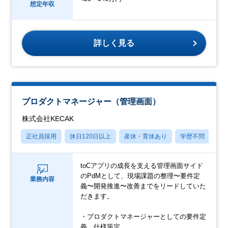
想定年収
詳しく見る
プロダクトマネージャー（管理画面）
株式会社KECAK
正社員採用
休日120日以上
産休・育休あり
学歴不問
社
toCアプリの成長を支える管理画面サイド
のPdMとして、現場課題の整理〜要件定
業務内容
義〜開発推進〜改善までをリードしていた
だきます。
・プロダクトマネージャーとしての要件定
義、仕様策定