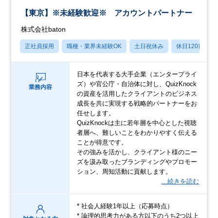
【東京】※未経験歓迎※ アカウントパートナー
株式会社baton
正社員採用
職種・業界未経験OK
土日祝休み
休日120日以上
日本を代表する大手企業（エンタープライ
ズ）や官公庁・自治体に対し、QuizKnock
業務内容
の資産を活用したクライアントのビジネス
成長を共に実現する戦略的パートナーをお
任せします。
QuizKnockは主に若年層を中心とした視聴
者層へ、難しいことをわかりやすく伝える
ことが得意です。
その強みを活かし、クライアント様のニー
ズを汲み取ったブランディングやプロモー
ション、周知活動に貢献します。
…続きを読む
* 社会人経験1年以上（応募時点）
* 論理的思考力がある方以下のうち2つ以上