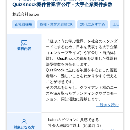
QuizKnock案件営業/官公庁・大手企業案件多数
株式会社baton
正社員採用
職種・業界未経験OK
20代におすすめ
土日祝休
「遊ぶように学ぶ世界」を社会のスタンダ
ードにするため、日本を代表する大手企業
業務内容
（エンタープライズ）や官公庁・自治体に
対し、QuizKnockの資産を活用した課題解
決型提案をお任せします。
QuizKnockは主に若年層を中心とした視聴
者層へ、難しいことをわかりやすく伝える
ことが得意です。
その強みを活かし、クライアント様のニー
ズを汲み取ったブランディングやプロモー
ション、周知活動に貢献します。
…続きを読む
- batonのビジョンに共感できる
- 社会人経験1年以上（応募時点）
対象となる方