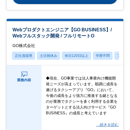
Webプロダクトエンジニア【GO BUSINESS】/
Webフルスタック開発 / フルリモートO
GO株式会社
正社員採用
土日祝休み
休日120日以上
学歴不問
フレッ
◆現在、GO事業では法人事業向け機能開
業務内容
発ニーズが高まっています。順調に成長を
遂げるタクシーアプリ『GO』において、
今後の成長をより強力に推進する鍵となる
のが業務でタクシーを多く利用する企業を
ターゲットとする法人向けサービス『GO
BUSINESS』の成長と考えています
…続きを読む