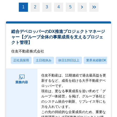
1
2
3
4
5
総合デベロッパーのDX推進プロジェクトマネージ
ャー【グループ全体の事業成長を支えるプロジェ
クト管理】
住友不動産株式会社
正社員採用
土日祝休み
休日120日以上
業界未経験OK
月
住友不動産は、11期連続で過去最高益を更
新するなど、成長を続ける大手不動産デベ
業務内容
ロッパーです。
現在は、更なる事業成長を追い求めて「グ
ループ一体経営」を掲げ、グループ各社と
のシステム統合や刷新、リプレイス等にも
力を入れています。
この先の持続的な企業成長のため、重要な