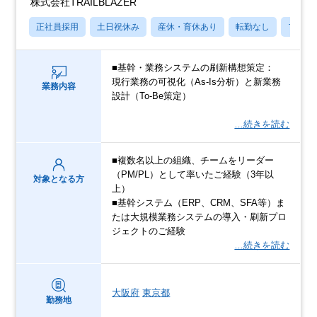
株式会社TRAILBLAZER
正社員採用
土日祝休み
産休・育休あり
転勤なし
フレッ
■基幹・業務システムの刷新構想策定：
現行業務の可視化（As-Is分析）と新業務
業務内容
設計（To-Be策定）
…続きを読む
■複数名以上の組織、チームをリーダー
（PM/PL）として率いたご経験（3年以
対象となる方
上）
■基幹システム（ERP、CRM、SFA等）ま
たは大規模業務システムの導入・刷新プロ
ジェクトのご経験
…続きを読む
大阪府
東京都
勤務地