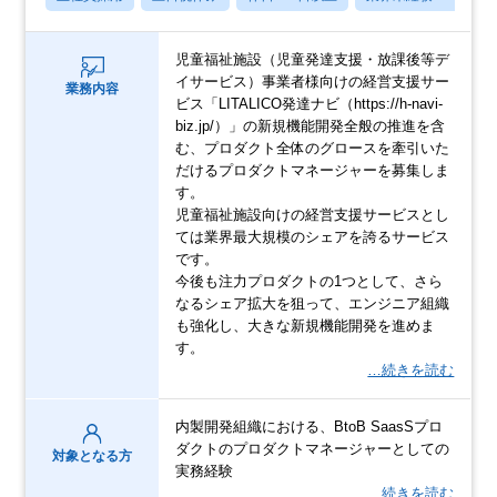
児童福祉施設（児童発達支援・放課後等デ
イサービス）事業者様向けの経営支援サー
業務内容
ビス「LITALICO発達ナビ（https://h-navi-
biz.jp/）」の新規機能開発全般の推進を含
む、プロダクト全体のグロースを牽引いた
だけるプロダクトマネージャーを募集しま
す。
児童福祉施設向けの経営支援サービスとし
ては業界最大規模のシェアを誇るサービス
です。
今後も注力プロダクトの1つとして、さら
なるシェア拡大を狙って、エンジニア組織
も強化し、大きな新規機能開発を進めま
す。
…続きを読む
内製開発組織における、BtoB SaasSプロ
ダクトのプロダクトマネージャーとしての
対象となる方
実務経験
…続きを読む