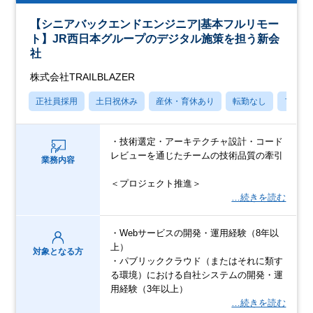
【シニアバックエンドエンジニア|基本フルリモー
ト】JR西日本グループのデジタル施策を担う新会
社
株式会社TRAILBLAZER
正社員採用
土日祝休み
産休・育休あり
転勤なし
フレッ
・技術選定・アーキテクチャ設計・コード
レビューを通じたチームの技術品質の牽引
業務内容
＜プロジェクト推進＞
…続きを読む
・Webサービスの開発・運用経験（8年以
上）
対象となる方
・パブリッククラウド（またはそれに類す
る環境）における自社システムの開発・運
用経験（3年以上）
…続きを読む