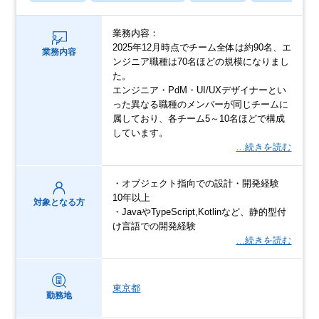
業務内容：
2025年12月時点でチーム全体は約90名、エ
業務内容
ンジニア職種は70名ほどの規模になりまし
た。
エンジニア・PdM・UI/UXデザイナーとい
った異なる職種のメンバーが同じチームに
属しており、各チーム5～10名ほどで構成
しています。
…続きを読む
・オブジェクト指向での設計・開発経験
10年以上
対象となる方
・JavaやTypeScript,Kotlinなど、静的型付
け言語での開発経験
…続きを読む
東京都
勤務地