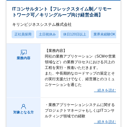
ITコンサルタント【フレックスタイム制／リモー
トワーク可／キリングループ向け経営企画】
キリンビジネスシステム株式会社
正社員採用
土日祝休み
休日120日以上
業界未経験OK
賞
【業務内容】
同社の業務アプリケーション（SCMや営業
業務内容
領域など）の業務プロセスにおける川上の
工程を実行・推進いただきます。
また、中長期的なロードマップの策定とそ
の実行支援だけでなく、経営層とのコミュ
ニケーションを通じた
…続きを読む
・業務アプリケーションシステムに関する
プロジェクトマネージャもしくはITコンサ
対象となる方
ルティング領域での経験
…続きを読む