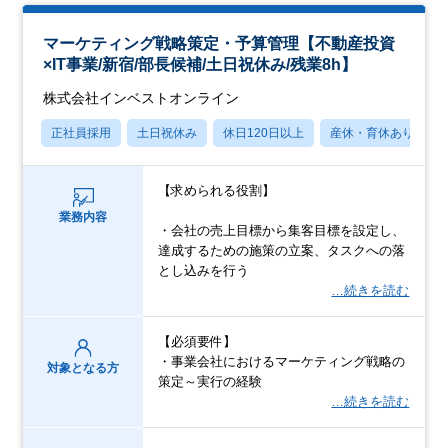
マーケティング戦略策定・予算管理【不動産投資
×IT事業/新宿/部長候補/土日祝休み/残業8h】
株式会社インベストオンライン
正社員採用
土日祝休み
休日120日以上
産休・育休あり
【求められる役割】
業務内容
・会社の売上目標から集客目標を設定し、
達成するための施策の立案、タスクへの落
とし込みを行う
…続きを読む
【必須要件】
・事業会社におけるマーケティング戦略の
対象となる方
策定～実行の経験
…続きを読む