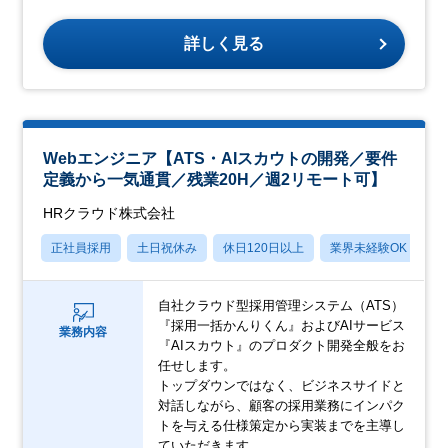
詳しく見る
Webエンジニア【ATS・AIスカウトの開発／要件
定義から一気通貫／残業20H／週2リモート可】
HRクラウド株式会社
正社員採用
土日祝休み
休日120日以上
業界未経験OK
産
自社クラウド型採用管理システム（ATS）
『採用一括かんりくん』およびAIサービス
業務内容
『AIスカウト』のプロダクト開発全般をお
任せします。
トップダウンではなく、ビジネスサイドと
対話しながら、顧客の採用業務にインパク
トを与える仕様策定から実装までを主導し
ていただきます。