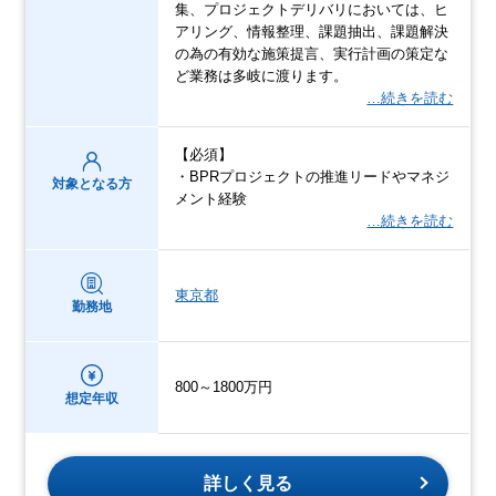
集、プロジェクトデリバリにおいては、ヒ
アリング、情報整理、課題抽出、課題解決
の為の有効な施策提言、実行計画の策定な
ど業務は多岐に渡ります。
…続きを読む
【必須】
・BPRプロジェクトの推進リードやマネジ
対象となる方
メント経験
…続きを読む
東京都
勤務地
800～1800万円
想定年収
詳しく見る