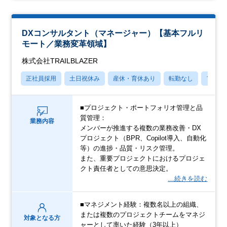
DXコンサルタント（マネージャー）【基本フルリ
モート／業務変革領域】
株式会社TRAILBLAZER
正社員採用
土日祝休み
産休・育休あり
転勤なし
フレッ
■プロジェクト・ポートフォリオ管理と品
質管理：
業務内容
メンバーが推進する複数の業務改善・DX
プロジェクト（BPR、Copilot導入、自動化
等）の進捗・品質・リスク管理。
また、重要プロジェクトにおけるプロジェ
クト責任者としての意思決定。
…続きを読む
■マネジメント経験：複数名以上の組織、
または複数のプロジェクトチームをマネジ
対象となる方
ャーとして率いた経験（3年以上）