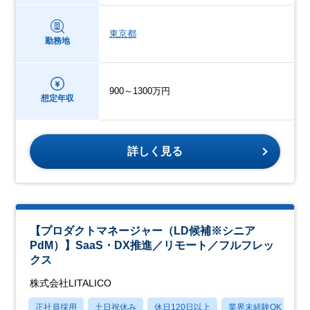
東京都
勤務地
900～1300万円
想定年収
詳しく見る
【プロダクトマネージャー（LD候補※シニア
PdM）】SaaS・DX推進／リモート／フルフレッ
クス
株式会社LITALICO
正社員採用
土日祝休み
休日120日以上
業界未経験OK
産