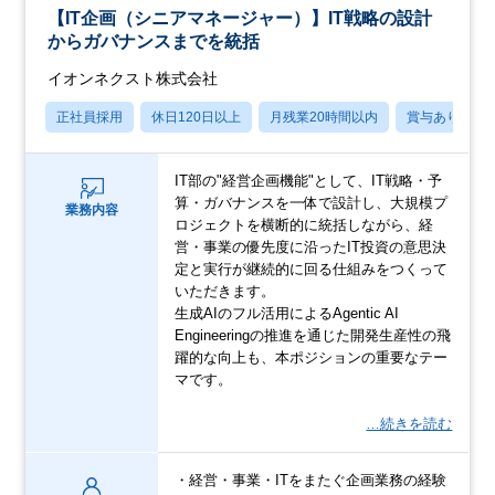
【IT企画（シニアマネージャー）】IT戦略の設計
からガバナンスまでを統括
イオンネクスト株式会社
正社員採用
休日120日以上
月残業20時間以内
賞与あり
IT部の"経営企画機能"として、IT戦略・予
算・ガバナンスを一体で設計し、大規模プ
業務内容
ロジェクトを横断的に統括しながら、経
営・事業の優先度に沿ったIT投資の意思決
定と実行が継続的に回る仕組みをつくって
いただきます。
生成AIのフル活用によるAgentic AI
Engineeringの推進を通じた開発生産性の飛
躍的な向上も、本ポジションの重要なテー
マです。
…続きを読む
・経営・事業・ITをまたぐ企画業務の経験