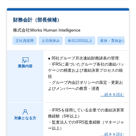
財務会計（部長候補）
株式会社Works Human Intelligence
正社員採用
土日祝休み
休日120日以上
産休・育休あり
● 同社グループ月次連結財務諸表の管理:
・IFRSに基づいたグループ各社の連結パッ
業務内容
ケージの精査および連結決算プロセスの統
括
・グループ内会計ポリシーの策定・更新お
よびメンバーへの教育・浸透
…続きを読む
・IFRSを採用している企業での連結決算実
務経験（5年以上）
対象となる方
・監査法人でのIFRS監査経験（マネージャ
ー以上）
…続きを読む