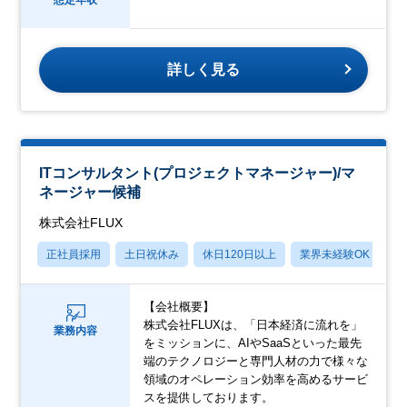
詳しく見る
ITコンサルタント(プロジェクトマネージャー)/マ
ネージャー候補
株式会社FLUX
正社員採用
土日祝休み
休日120日以上
業界未経験OK
月
【会社概要】
株式会社FLUXは、「日本経済に流れを」
業務内容
をミッションに、AIやSaaSといった最先
端のテクノロジーと専門人材の力で様々な
領域のオペレーション効率を高めるサービ
スを提供しております。