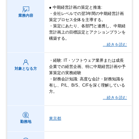
● 中期経営計画の策定と推進:
・全社レベルでの翌3年間の中期経営計画
業務内容
策定プロセス全体を主導する。
・策定にあたり、各部門と連携し、中期経
営計画上の目標設定とアクションプランを
構築する。
…続きを読む
・経験: IT・ソフトウェア業界または成長
企業での経営企画、特に中期経営計画や予
対象となる方
算策定の実務経験
・財務会計知識: 高度な会計・財務知識を
有し、P/L、B/S、C/Fを深く理解している
方。
…続きを読む
東京都
勤務地