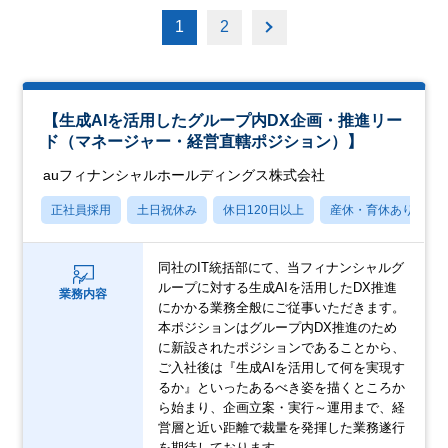
1
2
【生成AIを活用したグループ内DX企画・推進リー
ド（マネージャー・経営直轄ポジション）】
auフィナンシャルホールディングス株式会社
正社員採用
土日祝休み
休日120日以上
産休・育休あり
同社のIT統括部にて、当フィナンシャルグ
ループに対する生成AIを活用したDX推進
業務内容
にかかる業務全般にご従事いただきます。
本ポジションはグループ内DX推進のため
に新設されたポジションであることから、
ご入社後は『生成AIを活用して何を実現す
るか』といったあるべき姿を描くところか
ら始まり、企画立案・実行～運用まで、経
営層と近い距離で裁量を発揮した業務遂行
を期待しております。