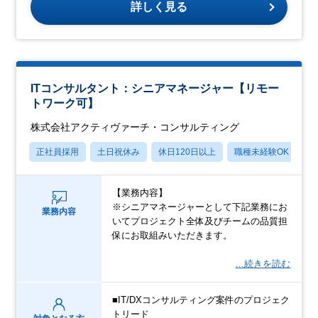
詳しく見る
ITコンサルタント：シニアマネージャー【リモー
トワーク可】
株式会社アクティヴァーチ・コンサルティング
正社員採用
土日祝休み
休日120日以上
職種未経験OK
月
【業務内容】
※シニアマネージャーとして下記業務にお
業務内容
いてプロジェクト全体及びチームの品質担
保にお取組みいただきます。
…続きを読む
■IT/DXコンサルティング案件のプロジェク
トリード