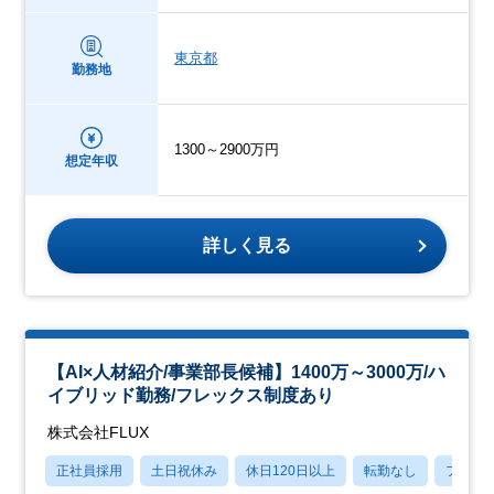
東京都
勤務地
1300～2900万円
想定年収
詳しく見る
【AI×人材紹介/事業部長候補】1400万～3000万/ハ
イブリッド勤務/フレックス制度あり
株式会社FLUX
正社員採用
土日祝休み
休日120日以上
転勤なし
フレッ