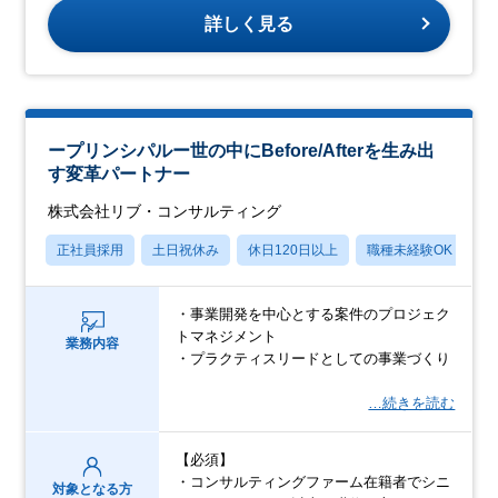
詳しく見る
ープリンシパルー世の中にBefore/Afterを生み出
す変革パートナー
株式会社リブ・コンサルティング
正社員採用
土日祝休み
休日120日以上
職種未経験OK
産
・事業開発を中心とする案件のプロジェク
トマネジメント
業務内容
・プラクティスリードとしての事業づくり
…続きを読む
【必須】
・コンサルティングファーム在籍者でシニ
対象となる方