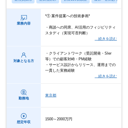
*① 案件提案への技術参画*
業務内容
・商談への同席、AI活用のフィジビリティ
スタディ（実現可否判断）
…続きを読む
・クライアントワーク（受託開発・SIer
等）での顧客対峙・PM経験
対象となる方
・サービス設計からリリース、運用までの
一貫した実務経験
…続きを読む
東京都
勤務地
1500～2000万円
想定年収