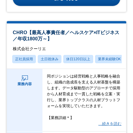
CHRO【最高人事責任者／ヘルスケア×ITビジネス
／年収1800万～】
株式会社クーリエ
正社員採用
土日祝休み
休日120日以上
業界未経験OK
産
同ポジションは経営戦略と人事戦略を融合
し、組織の急成長を支える人材基盤を構築
業務内容
します。データ駆動型のアプローチで採用
から人材育成まで一貫した戦略を立案・実
行し、業界トップクラスの人材プラットフ
ォームを実現していただきます。
【業務詳細＊】
…続きを読む