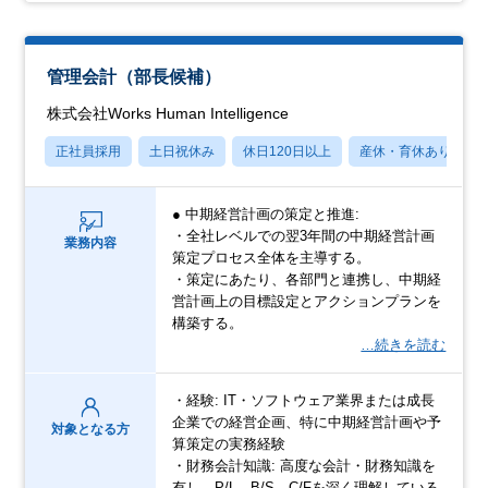
管理会計（部長候補）
株式会社Works Human Intelligence
正社員採用
土日祝休み
休日120日以上
産休・育休あり
● 中期経営計画の策定と推進:
・全社レベルでの翌3年間の中期経営計画
業務内容
策定プロセス全体を主導する。
・策定にあたり、各部門と連携し、中期経
営計画上の目標設定とアクションプランを
構築する。
…続きを読む
・経験: IT・ソフトウェア業界または成長
企業での経営企画、特に中期経営計画や予
対象となる方
算策定の実務経験
・財務会計知識: 高度な会計・財務知識を
有し、P/L、B/S、C/Fを深く理解している