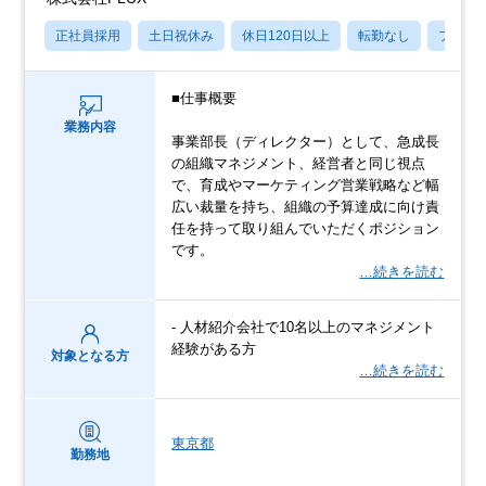
正社員採用
土日祝休み
休日120日以上
転勤なし
フレッ
■仕事概要
業務内容
事業部長（ディレクター）として、急成長
の組織マネジメント、経営者と同じ視点
で、育成やマーケティング営業戦略など幅
広い裁量を持ち、組織の予算達成に向け責
任を持って取り組んでいただくポジション
です。
…続きを読む
- 人材紹介会社で10名以上のマネジメント
経験がある方
対象となる方
…続きを読む
東京都
勤務地