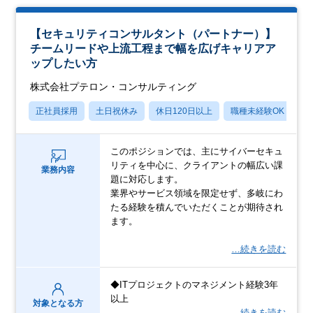
【セキュリティコンサルタント（パートナー）】
チームリードや上流工程まで幅を広げキャリアア
ップしたい方
株式会社プテロン・コンサルティング
正社員採用
土日祝休み
休日120日以上
職種未経験OK
産
このポジションでは、主にサイバーセキュ
リティを中心に、クライアントの幅広い課
業務内容
題に対応します。
業界やサービス領域を限定せず、多岐にわ
たる経験を積んでいただくことが期待され
ます。
…続きを読む
◆ITプロジェクトのマネジメント経験3年
以上
対象となる方
…続きを読む