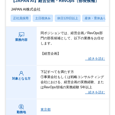
【JAPAN AI】経営企画・RevOps（部長候補）
JAPAN AI株式会社
正社員採用
土日祝休み
休日120日以上
産休・育休あり
同ポジションでは、経営企画／RevOps部
門の部長候補として、以下の業務をお任せ
業務内容
します。
【経営企画】
…続きを読む
下記すべてを満たす方
①事業会社もしくは戦略コンサルティング
対象となる方
会社における、経営企画の実務経験、また
はRevOps領域の実務経験 5年以上
…続きを読む
東京都
勤務地