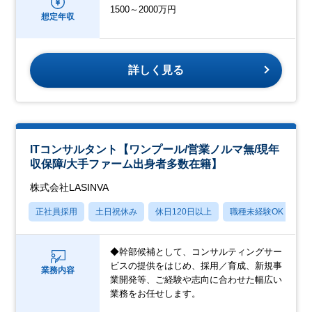
1500～2000万円
想定年収
詳しく見る
ITコンサルタント【ワンプール/営業ノルマ無/現年
収保障/大手ファーム出身者多数在籍】
株式会社LASINVA
正社員採用
土日祝休み
休日120日以上
職種未経験OK
月
◆幹部候補として、コンサルティングサー
ビスの提供をはじめ、採用／育成、新規事
業務内容
業開発等、ご経験や志向に合わせた幅広い
業務をお任せします。