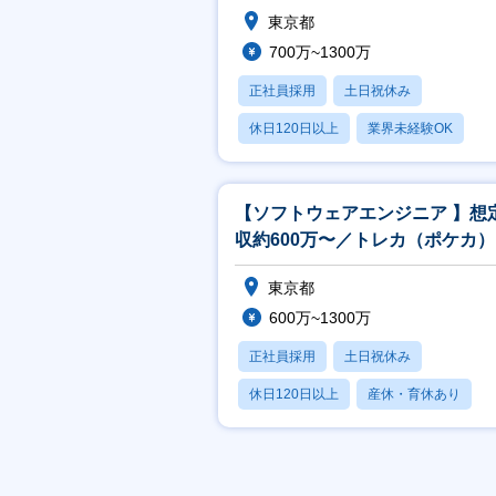
（ポケカ）などtoC事業を国内
東京都
展開
700万~1300万
正社員採用
土日祝休み
休日120日以上
業界未経験OK
産休・育休あり
【ソフトウェアエンジニア 】想
収約600万〜／トレカ（ポケカ
引などtoC向けエンタメサービス
東京都
600万~1300万
正社員採用
土日祝休み
休日120日以上
産休・育休あり
月残業20時間以内