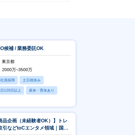
り返しながら、仕事を進めていきま
でラフなコミュニケーションがとりや
MO候補 / 業務委託OK
東京都
2000万~3500万
正社員採用
土日祝休み
日120日以上
産休・育休あり
賞与あり
商品企画（未経験者OK）】トレ
取引などtoCエンタメ領域｜国