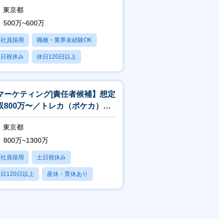
・海外市場向けの商品企画・マー
東京都
500万~600万
正社員採用
職種・業界未経験OK
土日祝休み
休日120日以上
産休・育休あり
マーケティング|責任者候補】想定
収800万〜／トレカ（ポケカ）な
toC事業を国内外に展開
東京都
800万~1300万
正社員採用
土日祝休み
日120日以上
産休・育休あり
残業20時間以内