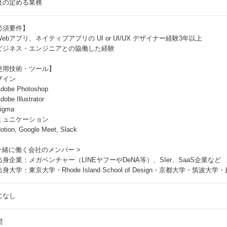
社の定める業務
必須要件】
ebアプリ、ネイティブアプリの UI or UI/UX デザイナー経験3年以上
ビジネス・エンジニアとの協働した経験
使用技術・ツール】
ザイン
dobe Photoshop
obe Illustrator
igma
ミュニケーション
tion, Google Meet, Slack
 一緒に働く会社のメンバー >
出身企業：メガベンチャー（LINEヤフーやDeNA等）、SIer、SaaS企業など
身大学：東京大学・Rhode Island School of Design・京都大学・筑波
になし
問