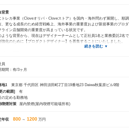
集背景
にトレカ事業（Cloveオリパ・Cloveストア）を国内・海外問わず展開し、
在、更なる成長のため経営戦略上、海外事業の重要度および新規事業のプロダ
フライン店舗開発の重要度が高まっている状況です。
のような背景から、現在はデザイナーチームとして正社員1名と業務委託2名
制強化のために【プロダクトデザイナー】を募集することにいたしました。
デザイン課題 >
状、当社では以下のようなデザイン課題を抱えております。
社員
非これまでのご経験と照らし合わせていただきながら、ご覧いただければ幸い
用期間：有/3ヶ月
海外ユーザーに向けたUI/UXの強化
外の事業戦略上、各国に向けたローカライズされた機能開発・UI/UXデザイ
務地1
東京都 千代田区 神田須田町2丁目19番地23 Daiwa秋葉原ビル9階
更の範囲]
有
導線設計を踏まえたデザイン
社の定める勤務地
ービス全体を俯瞰し、ユーザーとビジネスどちらの観点も踏まえながら、
動喫煙対策
屋内禁煙(屋内喫煙可能場所有)
のようなUX・デザインが適切なのかをビジネスサイド・エンジニアとディ
グラフィックデザインや幅広いデザイン業務に対応できる体制整備
800
1200
定年収
～
万円
ナーやポスター、アイコン作成などもデザインする業務もあり、ここについ
願いしたい。