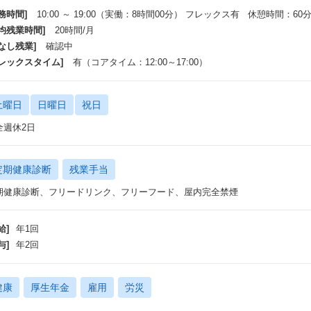
務時間]
10:00 ～ 19:00（実働：8時間00分） フレックス有 休憩時間：60
平均残業時間]
20時間/月
ジションの魅力
なし残業]
確認中
toCのサービスのプロダクトデザインに対して裁量を持って取り組める
フレックスタイム]
有（コアタイム：12:00～17:00）
oCサービスのCloveのサービス設計・プロダクトデザインに対して裁量を持
体的には、事業責任者やPdMに対して提案を実施し、その後ディスカッショ
ロダクト価値（要求整理・情報設計など）の言語化、プロダクト全体のデザイ
土曜日
日曜日
祝日
きるポジションです。
全週休2日
プロダクトデザインはもちろんご志向性に応じて幅広いデザイン業務を経験で
社では複数のWebサービス及びオフラインの店舗の事業展開を行っています。
の背景から、グラフィックなど幅広いデザイン業務を経験することが可能です
定期健康診断
残業手当
期健康診断、フリードリンク、フリーフード、屋内完全禁煙
複数のプロダクトデザインを統括するキャリアパスなど選択肢が豊富
ザインチームの実質的な立ち上げのタイミングであることを踏まえると
ニアプロダクトデザイナー（マネージャー）のキャリヤやPdMへのキャリア
給]
年1回
の一つかと思います。
与]
年2回
ルチャー
健康
厚生年金
雇用
労災
常識を超える発想・アイデアが好き
eyond常軌（ = 常識を超える）が社内の共通語として浸透しているくらい