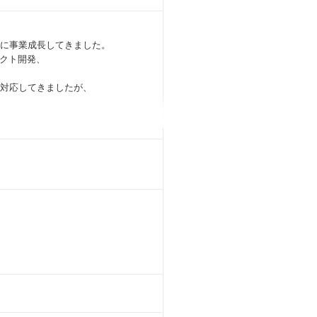
順調に事業成長してきました。
クト開発、
で対応してきましたが、
です。
ンの課題の重要度が高い。
スカッションし着地させていくこと。
て知見がある方には是非体制構築から