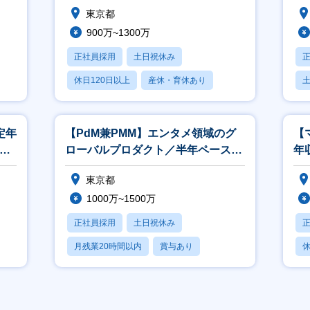
外に
／toC向けエンタメサービス開発
内
東京都
ケ
900万~1300万
正社員採用
土日祝休み
休日120日以上
産休・育休あり
月残業20時間以内
定年
【PdM兼PMM】エンタメ領域のグ
【
）取
ローバルプロダクト／半年ペースで
年
新規プロダクトリリース中
ど
東京都
1000万~1500万
正社員採用
土日祝休み
月残業20時間以内
賞与あり
休
転勤なし
月