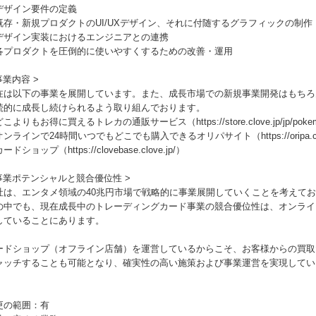
デザイン要件の定義
既存・新規プロダクトのUI/UXデザイン、それに付随するグラフィックの制作
デザイン実装におけるエンジニアとの連携
各プロダクトを圧倒的に使いやすくするための改善・運用
事業内容 >
在は以下の事業を展開しています。また、成長市場での新規事業開発はもちろ
続的に成長し続けられるよう取り組んでおります。
こよりもお得に買えるトレカの通販サービス（https://store.clove.jp/jp/poke
ンラインで24時間いつでもどこでも購入できるオリパサイト（https://oripa.clove.j
ードショップ（https://clovebase.clove.jp/）
 事業ポテンシャルと競合優位性 >
社は、エンタメ領域の40兆円市場で戦略的に事業展開していくことを考えて
の中でも、現在成長中のトレーディングカード事業の競合優位性は、オンライ
していることにあります。
ードショップ（オフライン店舗）を運営しているからこそ、お客様からの買取
ャッチすることも可能となり、確実性の高い施策および事業運営を実現してい
更の範囲：有