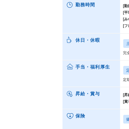
勤務時間
[勤
[
ポ
[み
・
[
t
具
休日・休暇
プ
で
完
・
当
手当・福利厚生
こ
定
・
デ
シ
昇給・賞与
[昇
力
[賞
カ
保険
・
b