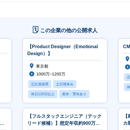
を大事にしています。
スピード重視でまずトライすることが賞賛される
ってみないと始まらないスタンスが重要視されており、仮説検証を細かく繰
。
この企業の他の公開求人
肩書きに縛られないフラットな組織
内の中で肩書き等はほぼなく「あくまで役割」と認識されており、良い意味
【Product Designer（Emotional
C
い環境を大切にしています。
Design）】
東京都
1000万~1200万
正社員採用
土日祝休み
休
休日120日以上
産休・育休あり
賞与あり
【フルスタックエンジニア（テック
【
リード候補）】想定年収約900万〜
カ