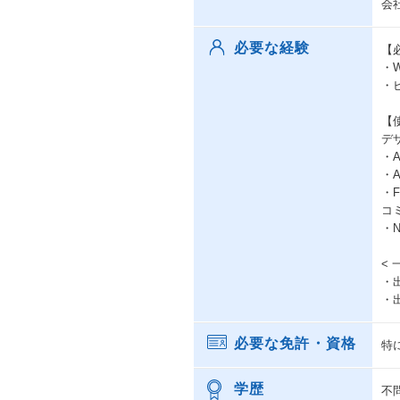
会
必要な経験
【
・W
・
【
デ
・A
・Ad
・F
コ
・No
<
・
・出
必要な免許・資格
特
学歴
不