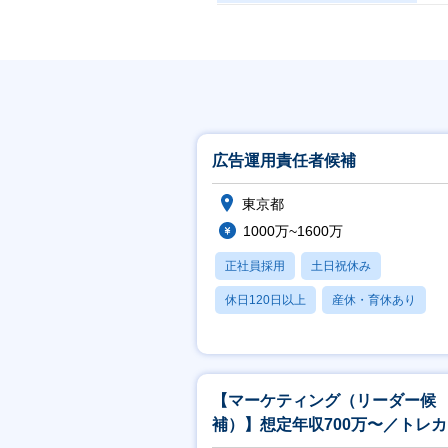
ア
・
や
す
・
社
広告運用責任者候補
す
東京都
1000万~1600万
正社員採用
土日祝休み
休日120日以上
産休・育休あり
賞与あり
【マーケティング（リーダー候
補）】想定年収700万〜／トレカ