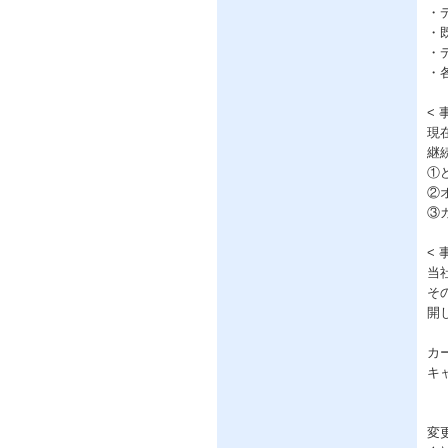
・
・
・
・
< 
現
継
①ど
②オ
③カ
<
当
そ
開
カ
キ
変