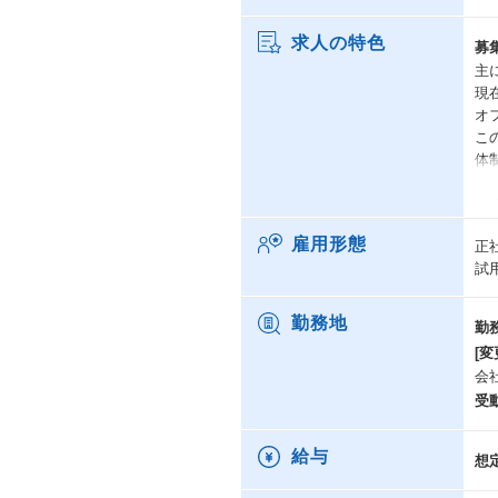
求人の特色
募
主
現
オ
こ
体
< 
現
雇用形態
正
是
試
・
海
勤務地
勤
[変
・
会
サ
受
ど
・
給与
想
バ
お