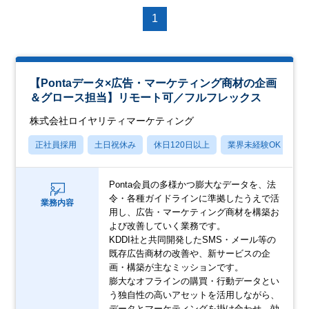
1
【Pontaデータ×広告・マーケティング商材の企画
＆グロース担当】リモート可／フルフレックス
株式会社ロイヤリティマーケティング
正社員採用
土日祝休み
休日120日以上
業界未経験OK
産
Ponta会員の多様かつ膨大なデータを、法
令・各種ガイドラインに準拠したうえで活
業務内容
用し、広告・マーケティング商材を構築お
よび改善していく業務です。
KDDI社と共同開発したSMS・メール等の
既存広告商材の改善や、新サービスの企
画・構築が主なミッションです。
膨大なオフラインの購買・行動データとい
う独自性の高いアセットを活用しながら、
データとマーケティングを掛け合わせ、効