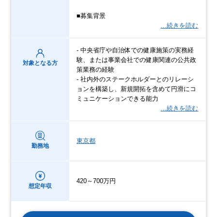
■募集背景
…続きを読む
- 中央省庁や自治体での健康施策の実務経
験、または事業会社での健康関連の公共政
対象となる方
策業務の経験
- 社内外のステークホルダーとのリレーシ
ョンを構築し、新規開拓を含めて円滑にコ
ミュニケーションできる能力
…続きを読む
東京都
勤務地
420～700万円
想定年収