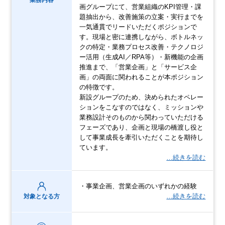
画グループにて、営業組織のKPI管理・課
題抽出から、改善施策の立案・実行までを
一気通貫でリードいただくポジションで
す。現場と密に連携しながら、ボトルネッ
クの特定・業務プロセス改善・テクノロジ
ー活用（生成AI／RPA等）・新機能の企画
推進まで、「営業企画」と「サービス企
画」の両面に関われることが本ポジション
の特徴です。
新設グループのため、決められたオペレー
ションをこなすのではなく、ミッションや
業務設計そのものから関わっていただける
フェーズであり、企画と現場の橋渡し役と
して事業成長を牽引いただくことを期待し
ています。
…続きを読む
・事業企画、営業企画のいずれかの経験
…続きを読む
対象となる方