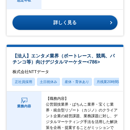
想定年収
詳しく見る
【法人】エンタメ業界（ボートレース、競馬、パ
チンコ等）向けデジタルマーケター<786>
株式会社NTTデータ
正社員採用
土日祝休み
産休・育休あり
月残業20時間以内
【職務内容】
公営競技業界・ぱちんこ業界・宝くじ業
業務内容
界・統合型リゾート（カジノ）のクライア
ント企業の経営課題、業務課題に対し、デ
ジタルマーケティング手法を活用した解決
策を企画・提案することがミッションで