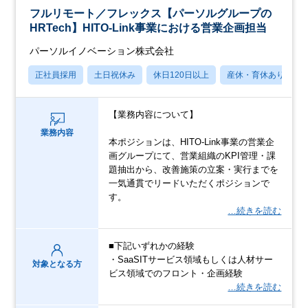
フルリモート／フレックス【パーソルグループの
HRTech】HITO-Link事業における営業企画担当
パーソルイノベーション株式会社
正社員採用
土日祝休み
休日120日以上
産休・育休あり
【業務内容について】
業務内容
本ポジションは、HITO-Link事業の営業企
画グループにて、営業組織のKPI管理・課
題抽出から、改善施策の立案・実行までを
一気通貫でリードいただくポジションで
す。
…続きを読む
■下記いずれかの経験
・SaaSITサービス領域もしくは人材サー
対象となる方
ビス領域でのフロント・企画経験
…続きを読む