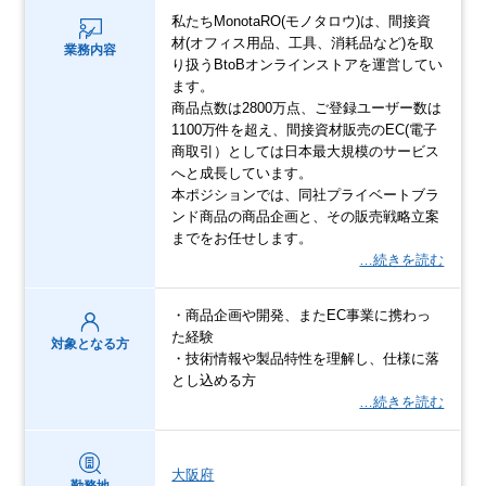
私たちMonotaRO(モノタロウ)は、間接資
材(オフィス用品、工具、消耗品など)を取
業務内容
り扱うBtoBオンラインストアを運営してい
ます。
商品点数は2800万点、ご登録ユーザー数は
1100万件を超え、間接資材販売のEC(電子
商取引）としては日本最大規模のサービス
へと成長しています。
本ポジションでは、同社プライベートブラ
ンド商品の商品企画と、その販売戦略立案
までをお任せします。
…続きを読む
・商品企画や開発、またEC事業に携わっ
た経験
対象となる方
・技術情報や製品特性を理解し、仕様に落
とし込める方
…続きを読む
大阪府