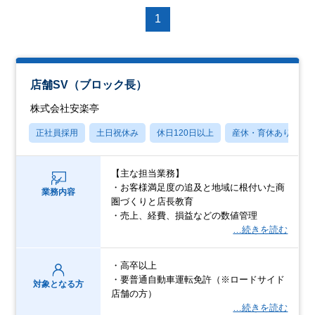
1
店舗SV（ブロック長）
株式会社安楽亭
正社員採用
土日祝休み
休日120日以上
産休・育休あり
【主な担当業務】
・お客様満足度の追及と地域に根付いた商
業務内容
圏づくりと店長教育
・売上、経費、損益などの数値管理
…続きを読む
・高卒以上
・要普通自動車運転免許（※ロードサイド
対象となる方
店舗の方）
…続きを読む