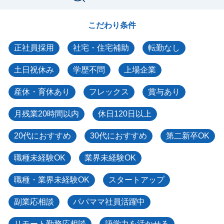
こだわり条件
正社員採用
社宅・住宅補助
転勤なし
土日祝休み
学歴不問
上場企業
産休・育休あり
フレックス
賞与あり
月残業20時間以内
休日120日以上
20代におすすめ
30代におすすめ
第二新卒OK
職種未経験OK
業界未経験OK
職種・業界未経験OK
スタートアップ
副業応相談
パパママ社員活躍中
リモート勤務応相談
語学力を活かせる